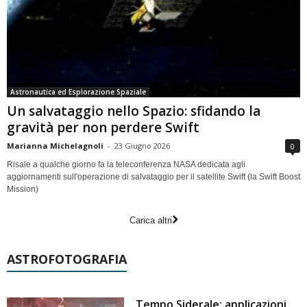
Astronautica ed Esplorazione Spaziale
Un salvataggio nello Spazio: sfidando la
gravità per non perdere Swift
Marianna Michelagnoli
-
23 Giugno 2026
0
Risale a qualche giorno fa la teleconferenza NASA dedicata agli
aggiornamenti sull'operazione di salvataggio per il satellite Swift (la Swift Boost
Mission)
Carica altri
ASTROFOTOGRAFIA
Tempo Siderale: applicazioni