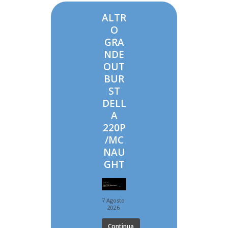
ALTR
O
GRA
NDE
OUT
BUR
ST
DELL
A
220P
/MC
NAU
GHT
7 Agosto
2026
Continua