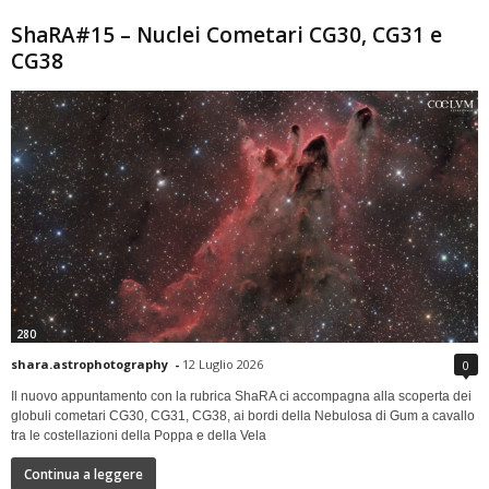
ShaRA#15 – Nuclei Cometari CG30, CG31 e
CG38
280
shara.astrophotography
-
12 Luglio 2026
0
Il nuovo appuntamento con la rubrica ShaRA ci accompagna alla scoperta dei
globuli cometari CG30, CG31, CG38, ai bordi della Nebulosa di Gum a cavallo
tra le costellazioni della Poppa e della Vela
Continua a leggere