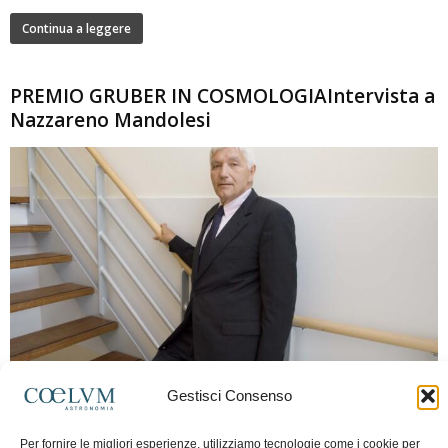
Continua a leggere
PREMIO GRUBER IN COSMOLOGIAIntervista a
Nazzareno Mandolesi
280
Gestisci Consenso
Frida Paolella
-
16 Giugno 2026
0
Intervista al professor Nazzareno Mandolesi, tra i protagonisti della cosmologia
Per fornire le migliori esperienze, utilizziamo tecnologie come i cookie per
spaziale europea e della missione Planck. Il dialogo ripercorre i principali