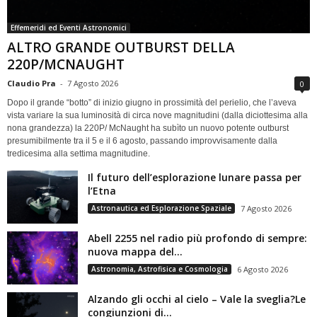
Effemeridi ed Eventi Astronomici
ALTRO GRANDE OUTBURST DELLA
220P/MCNAUGHT
Claudio Pra
-
7 Agosto 2026
0
Dopo il grande “botto” di inizio giugno in prossimità del perielio, che l’aveva
vista variare la sua luminosità di circa nove magnitudini (dalla diciottesima alla
nona grandezza) la 220P/ McNaught ha subìto un nuovo potente outburst
presumibilmente tra il 5 e il 6 agosto, passando improvvisamente dalla
tredicesima alla settima magnitudine.
Il futuro dell’esplorazione lunare passa per
l’Etna
Astronautica ed Esplorazione Spaziale
7 Agosto 2026
Abell 2255 nel radio più profondo di sempre:
nuova mappa del...
Astronomia, Astrofisica e Cosmologia
6 Agosto 2026
Alzando gli occhi al cielo – Vale la sveglia?Le
congiunzioni di...