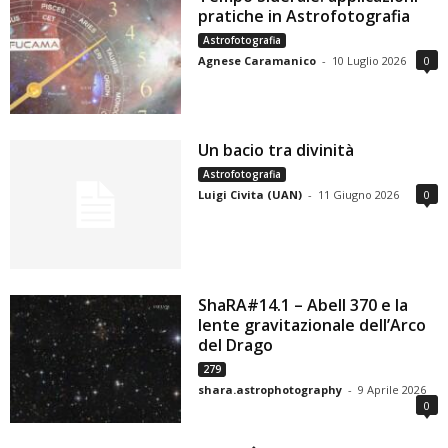
pratiche in Astrofotografia
Astrofotografia
Agnese Caramanico
-
10 Luglio 2026
0
Un bacio tra divinità
Astrofotografia
Luigi Civita (UAN)
-
11 Giugno 2026
0
ShaRA#14.1 – Abell 370 e la
lente gravitazionale dell’Arco
del Drago
279
shara.astrophotography
-
9 Aprile 2026
0