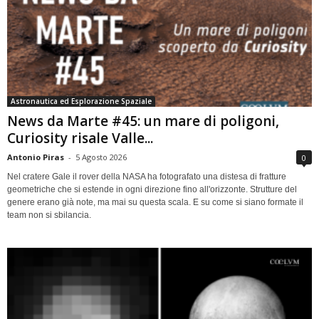
Astronautica ed Esplorazione Spaziale
News da Marte #45: un mare di poligoni,
Curiosity risale Valle...
Antonio Piras
-
5 Agosto 2026
0
Nel cratere Gale il rover della NASA ha fotografato una distesa di fratture
geometriche che si estende in ogni direzione fino all'orizzonte. Strutture del
genere erano già note, ma mai su questa scala. E su come si siano formate il
team non si sbilancia.