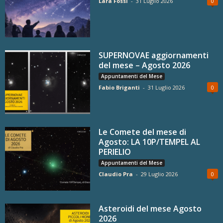
Lara Fossi
-
31 Luglio 2026
0
SUPERNOVAE aggiornamenti
del mese – Agosto 2026
Appuntamenti del Mese
Fabio Briganti
-
31 Luglio 2026
0
Le Comete del mese di
Agosto: LA 10P/TEMPEL AL
PERIELIO
Appuntamenti del Mese
Claudio Pra
-
29 Luglio 2026
0
Asteroidi del mese Agosto
2026