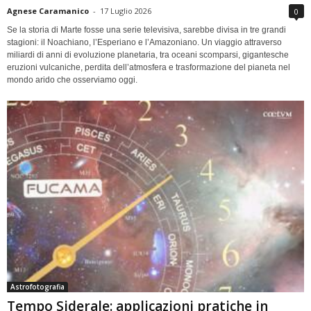
Agnese Caramanico
-
17 Luglio 2026
0
Se la storia di Marte fosse una serie televisiva, sarebbe divisa in tre grandi
stagioni: il Noachiano, l’Esperiano e l’Amazoniano. Un viaggio attraverso
miliardi di anni di evoluzione planetaria, tra oceani scomparsi, gigantesche
eruzioni vulcaniche, perdita dell’atmosfera e trasformazione del pianeta nel
mondo arido che osserviamo oggi.
Astrofotografia
Tempo Siderale: applicazioni pratiche in