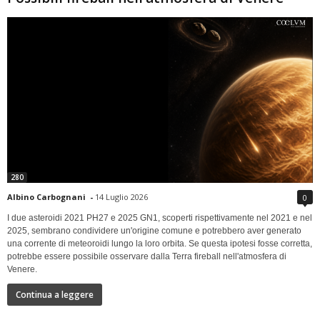
280
Albino Carbognani
-
14 Luglio 2026
0
I due asteroidi 2021 PH27 e 2025 GN1, scoperti rispettivamente nel 2021 e nel
2025, sembrano condividere un'origine comune e potrebbero aver generato
una corrente di meteoroidi lungo la loro orbita. Se questa ipotesi fosse corretta,
potrebbe essere possibile osservare dalla Terra fireball nell'atmosfera di
Venere.
Continua a leggere