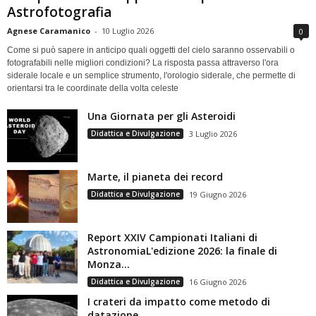
Astrofotografia
Agnese Caramanico
-
10 Luglio 2026
0
Come si può sapere in anticipo quali oggetti del cielo saranno osservabili o
fotografabili nelle migliori condizioni? La risposta passa attraverso l'ora
siderale locale e un semplice strumento, l'orologio siderale, che permette di
orientarsi tra le coordinate della volta celeste
Una Giornata per gli Asteroidi
Didattica e Divulgazione
3 Luglio 2026
Marte, il pianeta dei record
Didattica e Divulgazione
19 Giugno 2026
Report XXIV Campionati Italiani di
AstronomiaL'edizione 2026: la finale di
Monza...
Didattica e Divulgazione
16 Giugno 2026
I crateri da impatto come metodo di
datazione