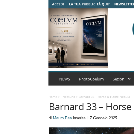
ACCEDI
LA TUA PUBBLICITÀ QUI?
NEWSLETTE
C
o
NEWS
PhotoCoelum
Sezioni
e
l
u
Home
>
- Nessuno
>
Barnard 33 – Horse & Flame Nebula
Barnard 33 – Horse
m
A
s
di
Mauro Pea
inserita il
7 Gennaio 2025
t
r
o