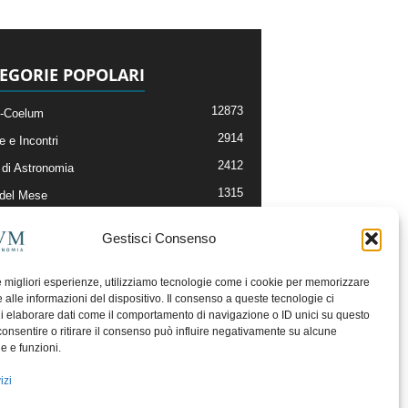
EGORIE POPOLARI
12873
-Coelum
2914
e e Incontri
2412
di Astronomia
1315
 del Mese
365
nomia, Astrofisica e Cosmologia
Gestisci Consenso
268
li e Risorse On-Line
192
og della Redazione
le migliori esperienze, utilizziamo tecnologie come i cookie per memorizzare
 alle informazioni del dispositivo. Il consenso a queste tecnologie ci
i elaborare dati come il comportamento di navigazione o ID unici su questo
consentire o ritirare il consenso può influire negativamente su alcune
he e funzioni.
izi