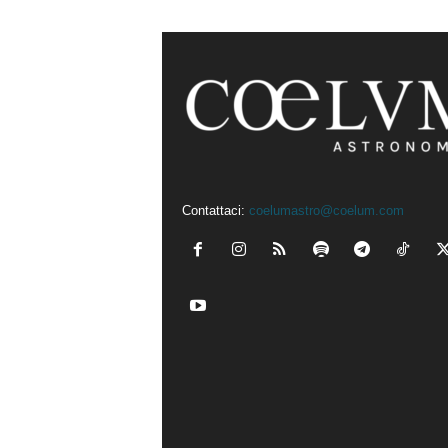
Contattaci:
coelumastro@coelum.com