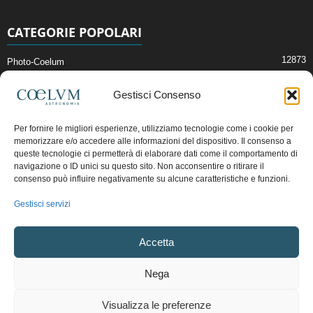
CATEGORIE POPOLARI
12873
Photo-Coelum
2914
Mostre e Incontri
Gestisci Consenso
2409
News di Astronomia
1315
Cielo del Mese
Per fornire le migliori esperienze, utilizziamo tecnologie come i cookie per
memorizzare e/o accedere alle informazioni del dispositivo. Il consenso a
365
Astronomia, Astrofisica e Cosmologia
queste tecnologie ci permetterà di elaborare dati come il comportamento di
268
navigazione o ID unici su questo sito. Non acconsentire o ritirare il
Articoli e Risorse On-Line
consenso può influire negativamente su alcune caratteristiche e funzioni.
192
Il Blog della Redazione
Gestisci servizi
Pubblicità:
ads@coelum.com
Accetta
Copyright © 1997 - 2024 vietata la riproduzione.
CF/P.IVA/VAT.C IT.01988340434
Nega
Privacy Policy
Termini e Condizioni di Vendita
Diritto di recesso
Visualizza le preferenze