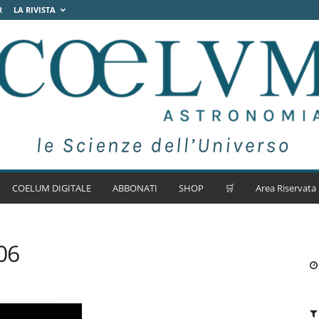
R
LA RIVISTA
COELUM DIGITALE
ABBONATI
SHOP
🛒
Area Riservata
06