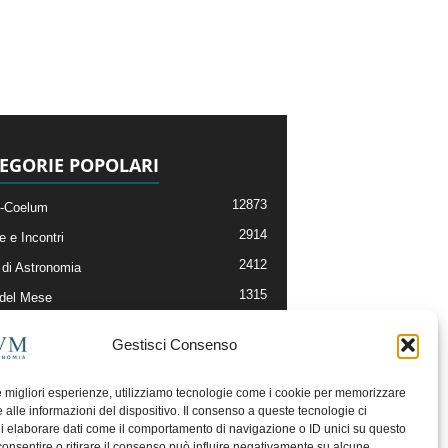
EGORIE POPOLARI
12873
-Coelum
2914
e e Incontri
2412
di Astronomia
1315
 del Mese
365
nomia, Astrofisica e Cosmologia
Gestisci Consenso
268
li e Risorse On-Line
193
og della Redazione
le migliori esperienze, utilizziamo tecnologie come i cookie per memorizzare
 alle informazioni del dispositivo. Il consenso a queste tecnologie ci
i elaborare dati come il comportamento di navigazione o ID unici su questo
consentire o ritirare il consenso può influire negativamente su alcune