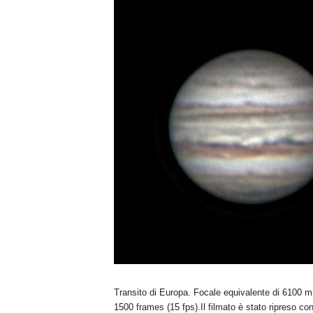
n
o
m
i
a
Transito di Europa. Focale equivalente di 6100 mm
1500 frames (15 fps).Il filmato è stato ripreso 