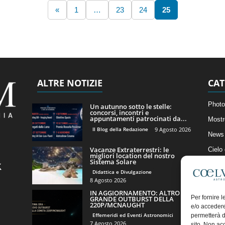
«
1
…
23
24
25
ALTRE NOTIZIE
CAT
Photo
Un autunno sotto le stelle:
concorsi, incontri e
appuntamenti patrocinati da...
Mostr
Il Blog della Redazione
9 Agosto 2026
News 
Vacanze Extraterrestri: le
Cielo
migliori location del nostro
Sistema Solare
Astro
Didattica e Divulgazione
Artico
8 Agosto 2026
IN AGGIORNAMENTO: ALTRO
Il Bl
Per fornire 
GRANDE OUTBURST DELLA
220P/MCNAUGHT
e/o accedere
Effemeridi ed Eventi Astronomici
permetterà d
7 Agosto 2026
sito. Non ac