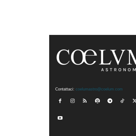
Contattaci:
coelumastro@coelum.com