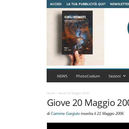
ACCEDI
LA TUA PUBBLICITÀ QUI?
NEWSLETTE
C
o
NEWS
PhotoCoelum
Sezioni
e
l
u
Home
>
Giove 20 Maggio 2006
Giove 20 Maggio 20
m
A
s
di
Carmine Gargiulo
inserita il
21 Maggio 2006
t
r
o