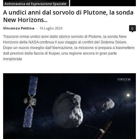
Astronautica ed Esplorazione Spaziale
A undici anni dal sorvolo di Plutone, la sonda
New Horizons...
Vincenzo Pettina
-
16 Luglio 2026
0
Trascorsi ormai undici anni dallo storico sorvolo di Plutone, la sonda New
Horizons della NASA continua il suo viaggio ai confini del Sistema Solare.
Dopo un nuovo risveglio dall’ibernazione, la missione si prepara a trasmettere
dati preziosi dalla fascia di Kuiper, una regione ancora in gran parte
inesplorata