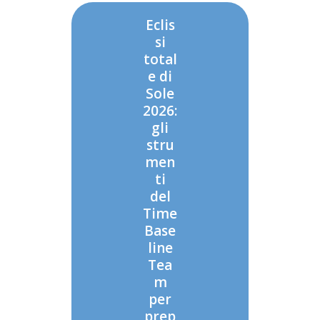
Eclis
si
total
e di
Sole
2026:
gli
stru
men
ti
del
Time
Base
line
Tea
m
per
prep