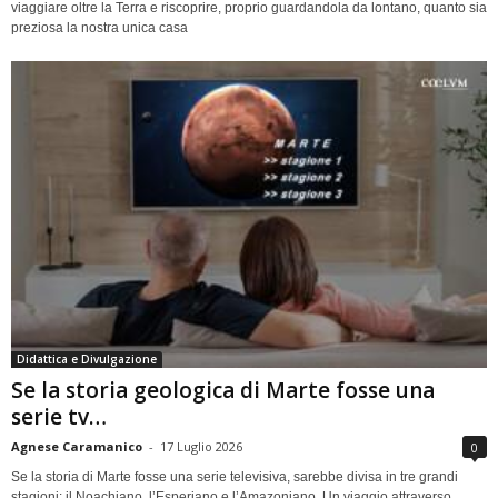
viaggiare oltre la Terra e riscoprire, proprio guardandola da lontano, quanto sia
preziosa la nostra unica casa
Didattica e Divulgazione
Se la storia geologica di Marte fosse una
serie tv…
Agnese Caramanico
-
17 Luglio 2026
0
Se la storia di Marte fosse una serie televisiva, sarebbe divisa in tre grandi
stagioni: il Noachiano, l’Esperiano e l’Amazoniano. Un viaggio attraverso