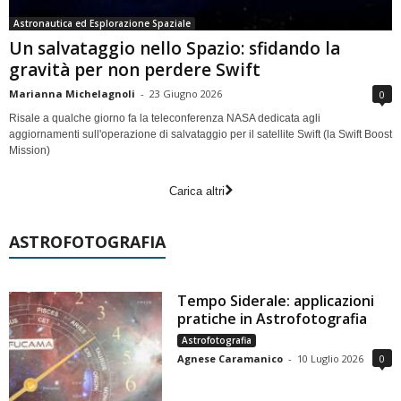
Astronautica ed Esplorazione Spaziale
Un salvataggio nello Spazio: sfidando la
gravità per non perdere Swift
Marianna Michelagnoli
-
23 Giugno 2026
0
Risale a qualche giorno fa la teleconferenza NASA dedicata agli
aggiornamenti sull'operazione di salvataggio per il satellite Swift (la Swift Boost
Mission)
Carica altri
ASTROFOTOGRAFIA
Tempo Siderale: applicazioni
pratiche in Astrofotografia
Astrofotografia
Agnese Caramanico
-
10 Luglio 2026
0