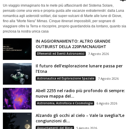
Un viaggio immaginario tra le mete più affascinanti del Sistema Solare,
pensato come una vera e propria guida alle vacanze extraterrestri: dalla Luna
romantica agli asteroidi solitari, dai super-vulcani di Marte alle lune di Giove,
fino alla “Morte Nera” Mimas. Cinque itinerari impossibili, per sognare di
viaggiare oltre la Terra e riscoprire, proprio guardandola da lontano, quanto sia
preziosa la nostra unica casa
IN AGGIORNAMENTO: ALTRO GRANDE
OUTBURST DELLA 220P/MCNAUGHT
Effemeridi ed Eventi Astronomici
7 Agosto 2026
Il futuro dell’esplorazione lunare passa per
l’Etna
Astronautica ed Esplorazione Spaziale
7 Agosto 2026
Abell 2255 nel radio più profondo di sempre:
nuova mappa del...
Astronomia, Astrofisica e Cosmologia
6 Agosto 2026
Alzando gli occhi al cielo – Vale la sveglia?Le
congiunzioni di...
Appuntamenti del Mese
5 Agosto 2026