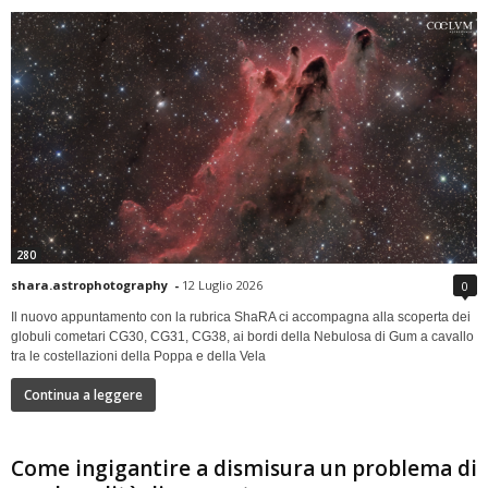
280
shara.astrophotography
-
12 Luglio 2026
0
Il nuovo appuntamento con la rubrica ShaRA ci accompagna alla scoperta dei
globuli cometari CG30, CG31, CG38, ai bordi della Nebulosa di Gum a cavallo
tra le costellazioni della Poppa e della Vela
Continua a leggere
Come ingigantire a dismisura un problema di