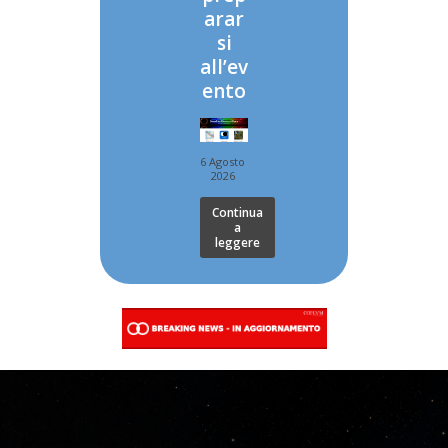
arar
si
all’ev
ento
6 Agosto
2026
Continua
a
leggere