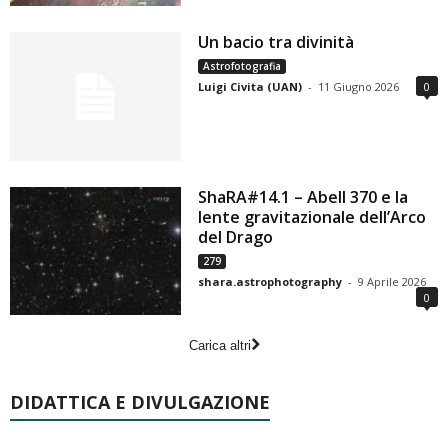
Un bacio tra divinità
Astrofotografia
Luigi Civita (UAN)
-
11 Giugno 2026
0
ShaRA#14.1 – Abell 370 e la
lente gravitazionale dell’Arco
del Drago
279
shara.astrophotography
-
9 Aprile 2026
0
Carica altri
DIDATTICA E DIVULGAZIONE