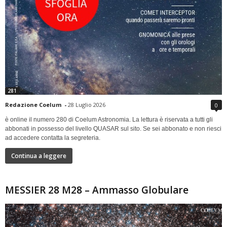
281
Redazione Coelum
-
28 Luglio 2026
0
è online il numero 280 di Coelum Astronomia. La lettura è riservata a tutti gli
abbonati in possesso del livello QUASAR sul sito. Se sei abbonato e non riesci
ad accedere contatta la segreteria.
Continua a leggere
MESSIER 28 M28 – Ammasso Globulare