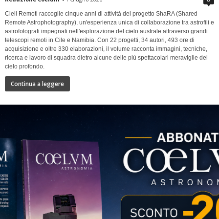
Cieli Remoti raccoglie cinque anni di attività del progetto ShaRA (Shared
Remote Astrophotography), un'esperienza unica di collaborazione tra astrofili e
astrofotografi impegnati nell'esplorazione del cielo australe attraverso grandi
telescopi remoti in Cile e Namibia. Con 22 progetti, 34 autori, 493 ore di
acquisizione e oltre 330 elaborazioni, il volume racconta immagini, tecniche,
ricerca e lavoro di squadra dietro alcune delle più spettacolari meraviglie del
cielo profondo.
Continua a leggere