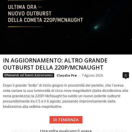
IN AGGIORNAMENTO: ALTRO GRANDE
OUTBURST DELLA 220P/MCNAUGHT
Claudio Pra
-
7 Agosto 2026
0
Effemeridi ed Eventi Astronomici
Dopo il grande “botto” di inizio giugno in prossimità del perielio, che l’aveva
vista variare la sua luminosità di circa nove magnitudini (dalla diciottesima alla
nona grandezza) la 220P/ McNaught ha subìto un nuovo potente outburst
presumibilmente tra il 5 e il 6 agosto, passando improvvisamente dalla
tredicesima alla settima magnitudine.
DI TENDENZA
Cielo del Mese di Agosto 2026
FIRENZE CAPITALE MONDIALE DELLO SPAZIO: AL VIA LA 46ª ASSEMBLEA SCIENTIFICA DEL COSPAR