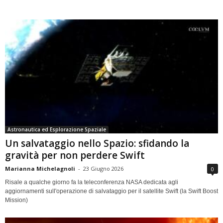
Astronautica ed Esplorazione Spaziale
Un salvataggio nello Spazio: sfidando la
gravità per non perdere Swift
Marianna Michelagnoli
-
23 Giugno 2026
0
Risale a qualche giorno fa la teleconferenza NASA dedicata agli
aggiornamenti sull'operazione di salvataggio per il satellite Swift (la Swift Boost
Mission)