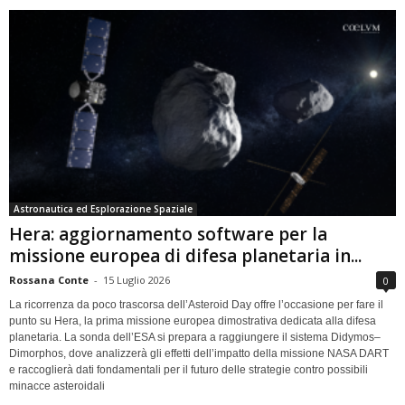
Astronautica ed Esplorazione Spaziale
Hera: aggiornamento software per la
missione europea di difesa planetaria in...
Rossana Conte
-
15 Luglio 2026
0
La ricorrenza da poco trascorsa dell’Asteroid Day offre l’occasione per fare il
punto su Hera, la prima missione europea dimostrativa dedicata alla difesa
planetaria. La sonda dell’ESA si prepara a raggiungere il sistema Didymos–
Dimorphos, dove analizzerà gli effetti dell’impatto della missione NASA DART
e raccoglierà dati fondamentali per il futuro delle strategie contro possibili
minacce asteroidali