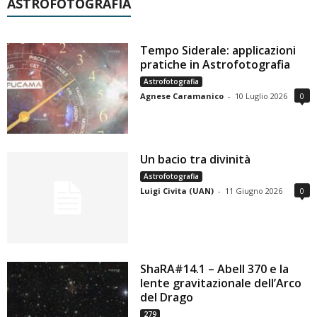
ASTROFOTOGRAFIA
Tempo Siderale: applicazioni
pratiche in Astrofotografia
Astrofotografia
Agnese Caramanico
-
10 Luglio 2026
0
Un bacio tra divinità
Astrofotografia
Luigi Civita (UAN)
-
11 Giugno 2026
0
ShaRA#14.1 – Abell 370 e la
lente gravitazionale dell’Arco
del Drago
279