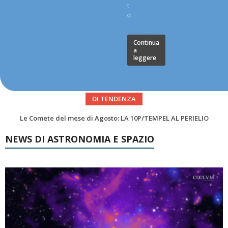
t
o
.
Continua
a
leggere
DI TENDENZA
Asteroidi del mese Agosto 2026
NEWS DI ASTRONOMIA E SPAZIO