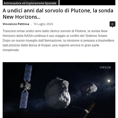
Astronautica ed Esplorazione Spaziale
A undici anni dal sorvolo di Plutone, la sonda
New Horizons...
Vincenzo Pettina
-
16 Luglio 2026
0
Trascorsi ormai undici anni dallo storico sorvolo di Plutone, la sonda New
Horizons della NASA continua il suo viaggio ai confini del Sistema Solare.
Dopo un nuovo risveglio dall’ibernazione, la missione si prepara a trasmettere
dati preziosi dalla fascia di Kuiper, una regione ancora in gran parte
inesplorata