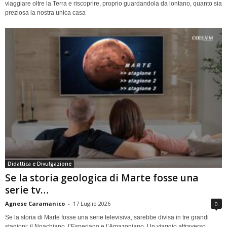
viaggiare oltre la Terra e riscoprire, proprio guardandola da lontano, quanto sia
preziosa la nostra unica casa
Didattica e Divulgazione
Se la storia geologica di Marte fosse una
serie tv…
Agnese Caramanico
-
17 Luglio 2026
0
Se la storia di Marte fosse una serie televisiva, sarebbe divisa in tre grandi
stagioni: il Noachiano, l’Esperiano e l’Amazoniano. Un viaggio attraverso