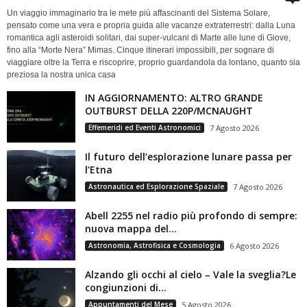
Un viaggio immaginario tra le mete più affascinanti del Sistema Solare,
pensato come una vera e propria guida alle vacanze extraterrestri: dalla Luna
romantica agli asteroidi solitari, dai super-vulcani di Marte alle lune di Giove,
fino alla “Morte Nera” Mimas. Cinque itinerari impossibili, per sognare di
viaggiare oltre la Terra e riscoprire, proprio guardandola da lontano, quanto sia
preziosa la nostra unica casa
IN AGGIORNAMENTO: ALTRO GRANDE
OUTBURST DELLA 220P/MCNAUGHT
Effemeridi ed Eventi Astronomici
7 Agosto 2026
Il futuro dell’esplorazione lunare passa per
l’Etna
Astronautica ed Esplorazione Spaziale
7 Agosto 2026
Abell 2255 nel radio più profondo di sempre:
nuova mappa del...
Astronomia, Astrofisica e Cosmologia
6 Agosto 2026
Alzando gli occhi al cielo – Vale la sveglia?Le
congiunzioni di...
Appuntamenti del Mese
5 Agosto 2026