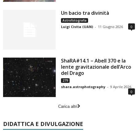
Un bacio tra divinità
Astrofotografia
Luigi Civita (UAN)
-
11 Giugno 2026
0
ShaRA#14.1 – Abell 370 e la
lente gravitazionale dell’Arco
del Drago
279
shara.astrophotography
-
9 Aprile 2026
0
Carica altri
DIDATTICA E DIVULGAZIONE