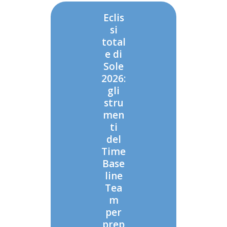
Eclis
si
total
e di
Sole
2026:
gli
stru
men
ti
del
Time
Base
line
Tea
m
per
prep