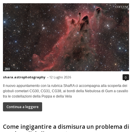
280
shara.astrophotography
-
12 Luglio 2026
0
Il nuovo appuntamento con la rubrica ShaRA ci accompagna alla scoperta dei
globuli cometari CG30, CG31, CG38, ai bordi della Nebulosa di Gum a cavallo
tra le costellazioni della Poppa e della Vela
Continua a leggere
Come ingigantire a dismisura un problema di