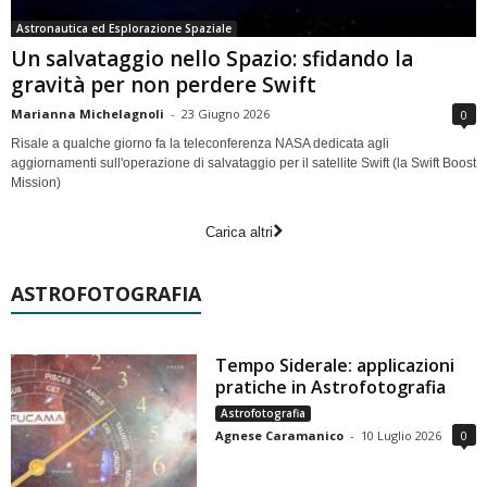
Astronautica ed Esplorazione Spaziale
Un salvataggio nello Spazio: sfidando la
gravità per non perdere Swift
Marianna Michelagnoli
-
23 Giugno 2026
0
Risale a qualche giorno fa la teleconferenza NASA dedicata agli
aggiornamenti sull'operazione di salvataggio per il satellite Swift (la Swift Boost
Mission)
Carica altri
ASTROFOTOGRAFIA
Tempo Siderale: applicazioni
pratiche in Astrofotografia
Astrofotografia
Agnese Caramanico
-
10 Luglio 2026
0