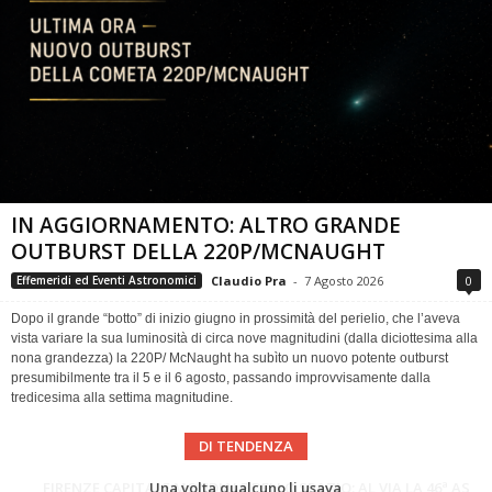
IN AGGIORNAMENTO: ALTRO GRANDE
OUTBURST DELLA 220P/MCNAUGHT
Claudio Pra
-
7 Agosto 2026
0
Effemeridi ed Eventi Astronomici
Dopo il grande “botto” di inizio giugno in prossimità del perielio, che l’aveva
vista variare la sua luminosità di circa nove magnitudini (dalla diciottesima alla
nona grandezza) la 220P/ McNaught ha subìto un nuovo potente outburst
presumibilmente tra il 5 e il 6 agosto, passando improvvisamente dalla
tredicesima alla settima magnitudine.
DI TENDENZA
Cielo del Mese di Agosto 2026
FIRENZE CAPITALE MONDIALE DELLO SPAZIO: AL VIA LA 46ª ASSEMBLEA SCIENTIFICA DEL COSPAR