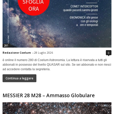
281
Redazione Coelum
-
28 Luglio 2026
0
è online il numero 280 di Coelum Astronomia. La lettura è riservata a tutti gli
abbonati in possesso del livello QUASAR sul sito. Se sei abbonato e non riesci
ad accedere contatta la segreteria.
Continua a leggere
MESSIER 28 M28 – Ammasso Globulare