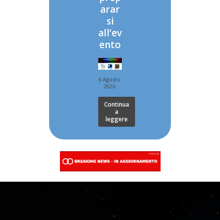
arar
si
all’ev
ento
6 Agosto
2026
Continua
a
leggere