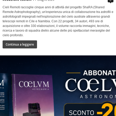
Cieli Remoti raccoglie cinque anni di attività del progetto ShaRA (Shared
Remote Astrophotography), un'esperienza unica di collaborazione tra astrofili e
astrofotografi impegnati nell'esplorazione del cielo australe attraverso grandi
telescopi remoti in Cile e Namibia. Con 22 progetti, 34 autori, 493 ore di
acquisizione e oltre 330 elaborazioni, il volume racconta immagini, tecniche,
ricerca e lavoro di squadra dietro alcune delle più spettacolari meraviglie del
cielo profondo.
Continua a leggere