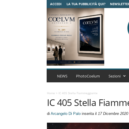
ACCEDI
LA TUA PUBBLICITÀ QUI?
NEWSLETTE
C
o
NEWS
PhotoCoelum
Sezioni
e
l
u
Home
>
IC 405 Stella Fiammeggiante
IC 405 Stella Fiamm
m
A
s
di
Arcangelo Di Palo
inserita il
17 Dicembre 2020
t
r
o