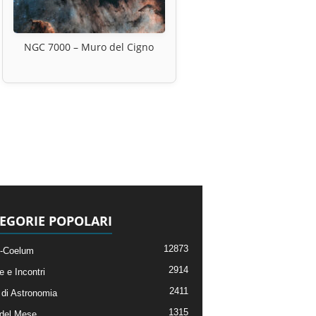
NGC 7000 – Muro del Cigno
EGORIE POPOLARI
12873
-Coelum
2914
e e Incontri
2411
di Astronomia
1315
 del Mese