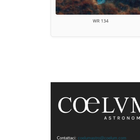
WR 134
Contattaci:
coelumastro@coelum.com