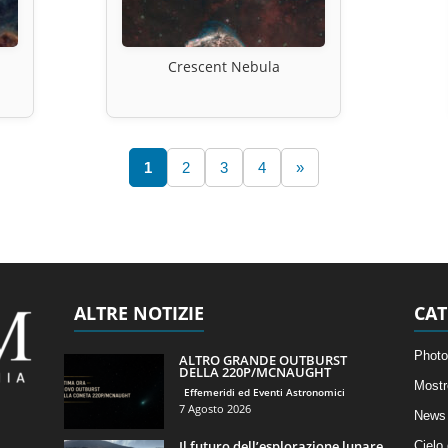
Crescent Nebula
1
2
3
4
»
ALTRE NOTIZIE
CAT
Photo
ALTRO GRANDE OUTBURST
DELLA 220P/MCNAUGHT
Mostr
Effemeridi ed Eventi Astronomici
7 Agosto 2026
News 
Il futuro dell’esplorazione lunare
Cielo