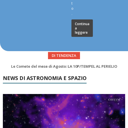
t
o
.
Continua
a
leggere
DI TENDENZA
Asteroidi del mese Agosto 2026
NEWS DI ASTRONOMIA E SPAZIO