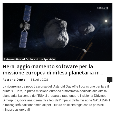
Astronautica ed Esplorazione Spaziale
Hera: aggiornamento software per la
missione europea di difesa planetaria in...
Rossana Conte
-
15 Luglio 2026
0
La ricorrenza da poco trascorsa dell’Asteroid Day offre l’occasione per fare il
punto su Hera, la prima missione europea dimostrativa dedicata alla difesa
planetaria. La sonda dell’ESA si prepara a raggiungere il sistema Didymos–
Dimorphos, dove analizzerà gli effetti dell’impatto della missione NASA DART
e raccoglierà dati fondamentali per il futuro delle strategie contro possibili
minacce asteroidali