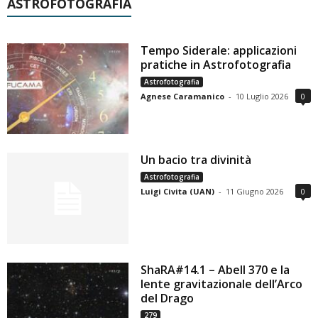
ASTROFOTOGRAFIA
Tempo Siderale: applicazioni
pratiche in Astrofotografia
Astrofotografia
Agnese Caramanico
-
10 Luglio 2026
0
Un bacio tra divinità
Astrofotografia
Luigi Civita (UAN)
-
11 Giugno 2026
0
ShaRA#14.1 – Abell 370 e la
lente gravitazionale dell’Arco
del Drago
279