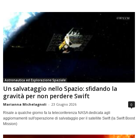
Astronautica ed Esplorazione Spaziale
Un salvataggio nello Spazio: sfidando la
gravità per non perdere Swift
Marianna Michelagnoli
-
23 Giugno 2026
0
Risale a qualche giorno fa la teleconferenza NASA dedicata agli
aggiornamenti sull'operazione di salvataggio per il satellite Swift (la Swift Boost
Mission)