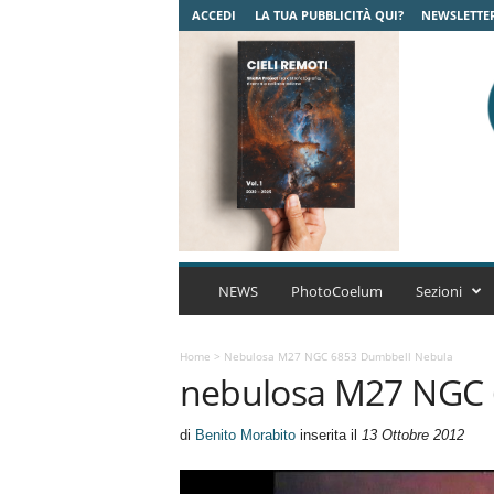
ACCEDI
LA TUA PUBBLICITÀ QUI?
NEWSLETTE
C
o
NEWS
PhotoCoelum
Sezioni
e
l
u
Home
>
Nebulosa M27 NGC 6853 Dumbbell Nebula
nebulosa M27 NGC 
m
A
s
di
Benito Morabito
inserita il
13 Ottobre 2012
t
r
o