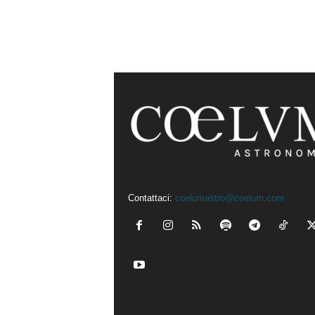
Contattaci:
coelumastro@coelum.com