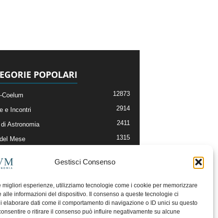
EGORIE POPOLARI
12873
-Coelum
2914
e e Incontri
2411
di Astronomia
1315
 del Mese
365
nomia, Astrofisica e Cosmologia
Gestisci Consenso
268
li e Risorse On-Line
192
og della Redazione
le migliori esperienze, utilizziamo tecnologie come i cookie per memorizzare
 alle informazioni del dispositivo. Il consenso a queste tecnologie ci
i elaborare dati come il comportamento di navigazione o ID unici su questo
consentire o ritirare il consenso può influire negativamente su alcune