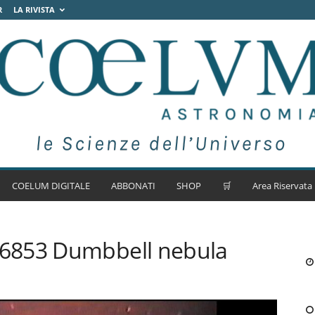
R
LA RIVISTA
COELUM DIGITALE
ABBONATI
SHOP
🛒
Area Riservata
6853 Dumbbell nebula