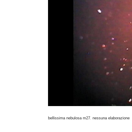
n
o
m
i
a
bellissima nebulosa m27. nessuna elaborazione