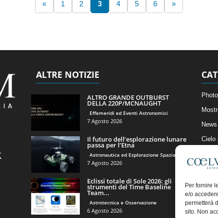
«
1
2
3
4
5
6
»
ALTRE NOTIZIE
CAT
Photo
ALTRO GRANDE OUTBURST
DELLA 220P/MCNAUGHT
Mostr
Effemeridi ed Eventi Astronomici
7 Agosto 2026
News 
Il futuro dell’esplorazione lunare
Cielo
passa per l’Etna
Astro
Astronautica ed Esplorazione Spaziale
7 Agosto 2026
Artico
Eclissi totale di Sole 2026: gli
Il Bl
Per fornire 
strumenti del Time Baseline
Team...
e/o accedere
Astrotecnica e Osservazione
permetterà d
6 Agosto 2026
sito. Non ac