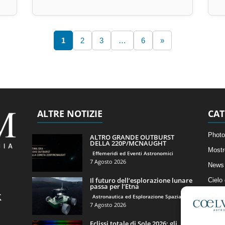
1
2
3
…
6
»
ALTRE NOTIZIE
CAT
Photo
ALTRO GRANDE OUTBURST
DELLA 220P/MCNAUGHT
Mostr
Effemeridi ed Eventi Astronomici
7 Agosto 2026
News 
Il futuro dell’esplorazione lunare
Cielo
passa per l’Etna
Astro
Astronautica ed Esplorazione Spaziale
7 Agosto 2026
Artico
Eclissi totale di Sole 2026: gli