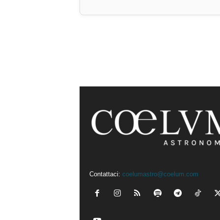
Contattaci:
coelumastro@coelum.com