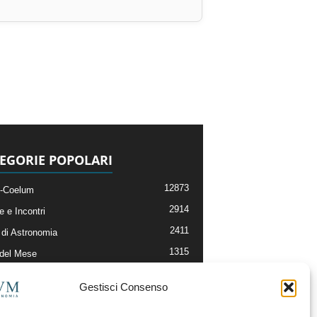
EGORIE POPOLARI
12873
-Coelum
2914
e e Incontri
2411
di Astronomia
1315
 del Mese
365
nomia, Astrofisica e Cosmologia
Gestisci Consenso
268
li e Risorse On-Line
192