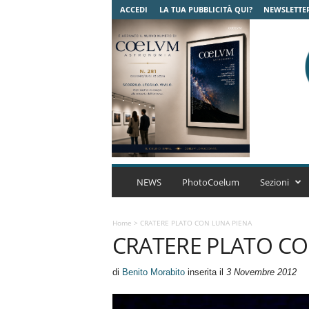
ACCEDI
LA TUA PUBBLICITÀ QUI?
NEWSLETTE
C
o
NEWS
PhotoCoelum
Sezioni
e
l
u
Home
>
CRATERE PLATO CON LUNA PIENA
CRATERE PLATO CO
m
A
s
di
Benito Morabito
inserita il
3 Novembre 2012
t
r
o