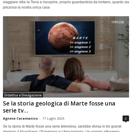
viaggiare oltre la Terra e riscoprire, proprio guardandola da lontano, quanto sia
preziosa la nostra unica casa
Didattica e Divulgazione
Se la storia geologica di Marte fosse una
serie tv…
Agnese Caramanico
-
17 Luglio 2026
0
Se la storia di Marte fosse una serie televisiva, sarebbe divisa in tre grandi
stagioni: il Noachiano, l’Esperiano e l’Amazoniano. Un viaggio attraverso