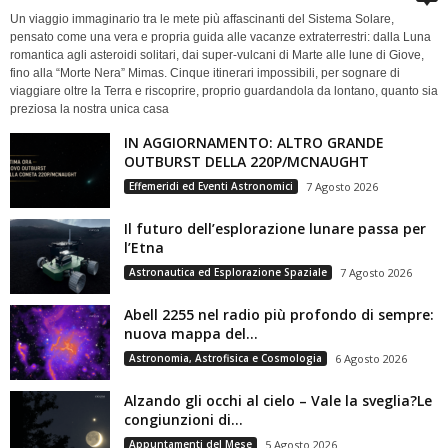
Un viaggio immaginario tra le mete più affascinanti del Sistema Solare,
pensato come una vera e propria guida alle vacanze extraterrestri: dalla Luna
romantica agli asteroidi solitari, dai super-vulcani di Marte alle lune di Giove,
fino alla “Morte Nera” Mimas. Cinque itinerari impossibili, per sognare di
viaggiare oltre la Terra e riscoprire, proprio guardandola da lontano, quanto sia
preziosa la nostra unica casa
IN AGGIORNAMENTO: ALTRO GRANDE
OUTBURST DELLA 220P/MCNAUGHT
Effemeridi ed Eventi Astronomici
7 Agosto 2026
Il futuro dell’esplorazione lunare passa per
l’Etna
Astronautica ed Esplorazione Spaziale
7 Agosto 2026
Abell 2255 nel radio più profondo di sempre:
nuova mappa del...
Astronomia, Astrofisica e Cosmologia
6 Agosto 2026
Alzando gli occhi al cielo – Vale la sveglia?Le
congiunzioni di...
Appuntamenti del Mese
5 Agosto 2026