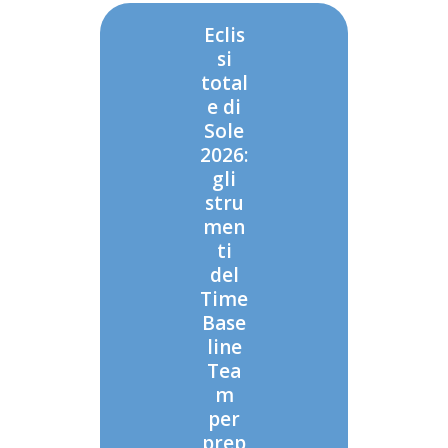
Eclis
si
total
e di
Sole
2026:
gli
stru
men
ti
del
Time
Base
line
Tea
m
per
prep