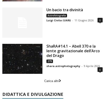
Un bacio tra divinità
Astrofotografia
Luigi Civita (UAN)
-
11 Giugno 2026
0
ShaRA#14.1 – Abell 370 e la
lente gravitazionale dell’Arco
del Drago
279
shara.astrophotography
-
9 Aprile 2026
0
Carica altri
DIDATTICA E DIVULGAZIONE