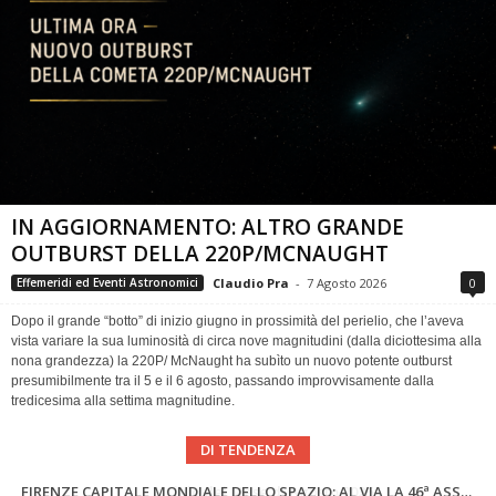
IN AGGIORNAMENTO: ALTRO GRANDE
OUTBURST DELLA 220P/MCNAUGHT
Claudio Pra
-
7 Agosto 2026
0
Effemeridi ed Eventi Astronomici
Dopo il grande “botto” di inizio giugno in prossimità del perielio, che l’aveva
vista variare la sua luminosità di circa nove magnitudini (dalla diciottesima alla
nona grandezza) la 220P/ McNaught ha subìto un nuovo potente outburst
presumibilmente tra il 5 e il 6 agosto, passando improvvisamente dalla
tredicesima alla settima magnitudine.
DI TENDENZA
SUPERNOVAE aggiornamenti del mese – Agosto 2026
Cielo del Mese di Agosto 2026