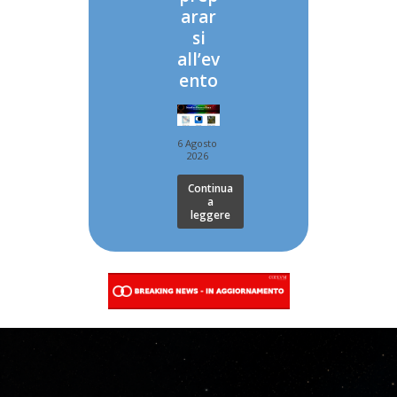
arar
si
all’ev
ento
6 Agosto
2026
Continua
a
leggere