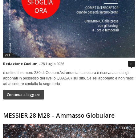
281
Redazione Coelum
-
28 Luglio 2026
0
è online il numero 280 di Coelum Astronomia. La lettura è riservata a tutti gli
abbonati in possesso del livello QUASAR sul sito. Se sei abbonato e non riesci
ad accedere contatta la segreteria.
Continua a leggere
MESSIER 28 M28 – Ammasso Globulare