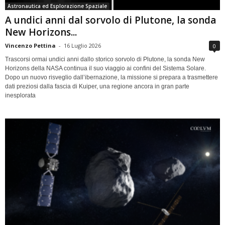
Astronautica ed Esplorazione Spaziale
A undici anni dal sorvolo di Plutone, la sonda
New Horizons...
Vincenzo Pettina
-
16 Luglio 2026
0
Trascorsi ormai undici anni dallo storico sorvolo di Plutone, la sonda New
Horizons della NASA continua il suo viaggio ai confini del Sistema Solare.
Dopo un nuovo risveglio dall’ibernazione, la missione si prepara a trasmettere
dati preziosi dalla fascia di Kuiper, una regione ancora in gran parte
inesplorata