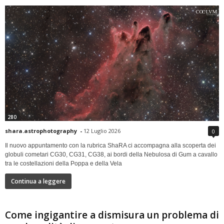
280
shara.astrophotography
-
12 Luglio 2026
0
Il nuovo appuntamento con la rubrica ShaRA ci accompagna alla scoperta dei
globuli cometari CG30, CG31, CG38, ai bordi della Nebulosa di Gum a cavallo
tra le costellazioni della Poppa e della Vela
Continua a leggere
Come ingigantire a dismisura un problema di