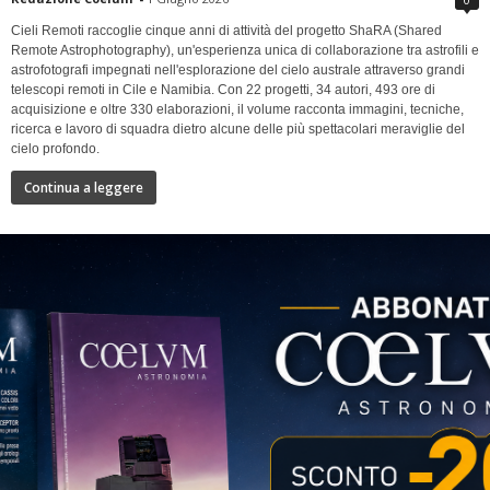
Cieli Remoti raccoglie cinque anni di attività del progetto ShaRA (Shared
Remote Astrophotography), un'esperienza unica di collaborazione tra astrofili e
astrofotografi impegnati nell'esplorazione del cielo australe attraverso grandi
telescopi remoti in Cile e Namibia. Con 22 progetti, 34 autori, 493 ore di
acquisizione e oltre 330 elaborazioni, il volume racconta immagini, tecniche,
ricerca e lavoro di squadra dietro alcune delle più spettacolari meraviglie del
cielo profondo.
Continua a leggere