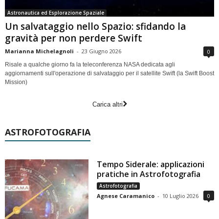
Astronautica ed Esplorazione Spaziale
Un salvataggio nello Spazio: sfidando la
gravità per non perdere Swift
Marianna Michelagnoli
-
23 Giugno 2026
0
Risale a qualche giorno fa la teleconferenza NASA dedicata agli
aggiornamenti sull'operazione di salvataggio per il satellite Swift (la Swift Boost
Mission)
Carica altri
ASTROFOTOGRAFIA
Tempo Siderale: applicazioni
pratiche in Astrofotografia
Astrofotografia
Agnese Caramanico
-
10 Luglio 2026
0