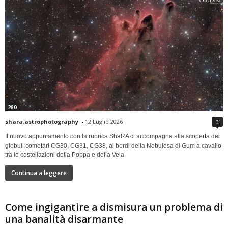
280
shara.astrophotography
-
12 Luglio 2026
0
Il nuovo appuntamento con la rubrica ShaRA ci accompagna alla scoperta dei
globuli cometari CG30, CG31, CG38, ai bordi della Nebulosa di Gum a cavallo
tra le costellazioni della Poppa e della Vela
Continua a leggere
Come ingigantire a dismisura un problema di
una banalità disarmante