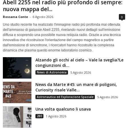
Abell 2255 nel radio più profondo di sempre:
nuova mappa del...
Rossana Conte
-
6 Agosto 2026
0
Uno studio recente ha realizzato l'immagine radio più profonda mai ottenuta
dell'ammasso di galassie Abell 2255, rivelando nuovi dettagli sull'emissione
diffusa e scoprendo una possibile nuova reliquia radio. Grazie a una tecnica
innovativa che ricostruisce l'orientazione del campo magnetico a partire
dall'emissione di sincrotrone, i ricercatori hanno ricostruito la complessa
dinamica che plasma questo enorme laboratorio cosmico.
Alzando gli occhi al cielo – Vale la sveglia?Le
congiunzioni di...
News di Astronomia
5 Agosto 2026
News da Marte #45: un mare di poligoni,
Curiosity risale Valle...
Astronautica ed Esplorazione Spaziale
5 Agosto 2026
Una volta qualcuno li usava
280
1 Agosto 2026