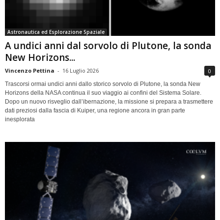
Astronautica ed Esplorazione Spaziale
A undici anni dal sorvolo di Plutone, la sonda
New Horizons...
Vincenzo Pettina
-
16 Luglio 2026
0
Trascorsi ormai undici anni dallo storico sorvolo di Plutone, la sonda New
Horizons della NASA continua il suo viaggio ai confini del Sistema Solare.
Dopo un nuovo risveglio dall’ibernazione, la missione si prepara a trasmettere
dati preziosi dalla fascia di Kuiper, una regione ancora in gran parte
inesplorata