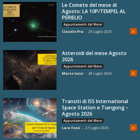
Le Comete del mese di
Agosto: LA 10P/TEMPEL AL
PERIELIO
Appuntamenti del Mese
Claudio Pra
-
29 Luglio 2026
0
Asteroidi del mese Agosto
2026
Appuntamenti del Mese
Marco Iozzi
-
28 Luglio 2026
0
Transiti di ISS International
Space Station e Tiangong –
Agosto 2026
Appuntamenti del Mese
Lara Fossi
-
27 Luglio 2026
0