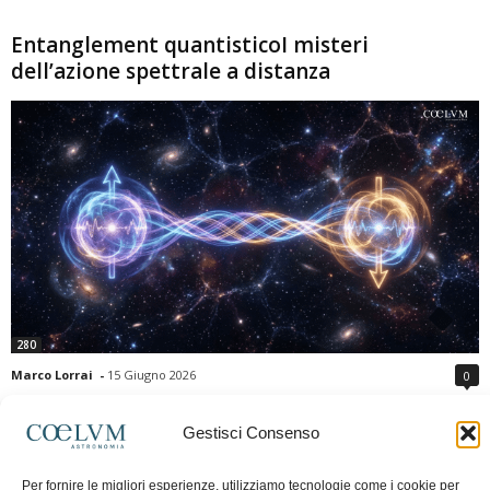
Entanglement quantisticoI misteri
dell’azione spettrale a distanza
280
Marco Lorrai
-
15 Giugno 2026
0
L'entanglement quantistico è uno dei fenomeni più sorprendenti della fisica
moderna: due particelle possono mostrare correlazioni che sembrano ignorare
Gestisci Consenso
la distanza che le separa. Gli esperimenti e i teoremi di Bell hanno escluso le
semplici spiegazioni basate su "variabili nascoste" locali, confermando le
Per fornire le migliori esperienze, utilizziamo tecnologie come i cookie per
previsioni della meccanica quantistica. Nonostante ciò, l'entanglement non