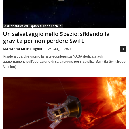
Astronautica ed Esplorazione Spaziale
Un salvataggio nello Spazio: sfidando la
gravità per non perdere Swift
Marianna Michelagnoli
-
23 Giugno 2026
0
Risale a qualche giorno fa la teleconferenza NASA dedicata agli
aggiornamenti sull'operazione di salvataggio per il satellite Swift (la Swift Boost
Mission)