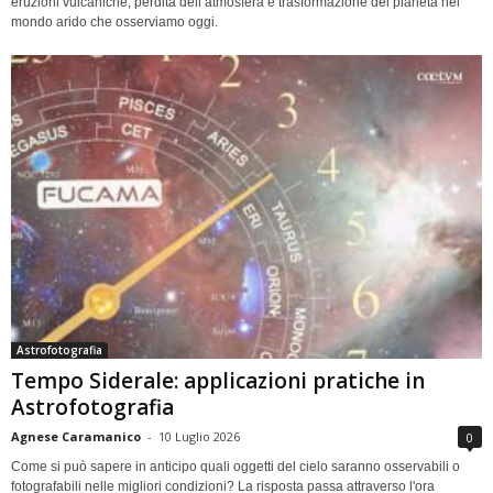
eruzioni vulcaniche, perdita dell’atmosfera e trasformazione del pianeta nel
mondo arido che osserviamo oggi.
Astrofotografia
Tempo Siderale: applicazioni pratiche in
Astrofotografia
Agnese Caramanico
-
10 Luglio 2026
0
Come si può sapere in anticipo quali oggetti del cielo saranno osservabili o
fotografabili nelle migliori condizioni? La risposta passa attraverso l'ora