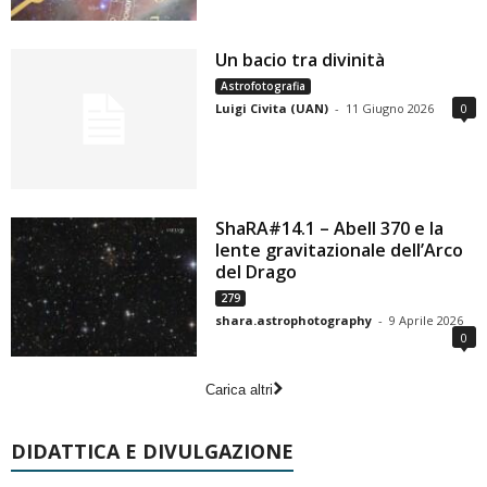
Un bacio tra divinità
Astrofotografia
Luigi Civita (UAN)
-
11 Giugno 2026
0
ShaRA#14.1 – Abell 370 e la
lente gravitazionale dell’Arco
del Drago
279
shara.astrophotography
-
9 Aprile 2026
0
Carica altri
DIDATTICA E DIVULGAZIONE