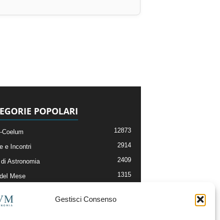
EGORIE POPOLARI
12873
-Coelum
2914
e e Incontri
2409
di Astronomia
1315
 del Mese
365
nomia, Astrofisica e Cosmologia
Gestisci Consenso
268
li e Risorse On-Line
192