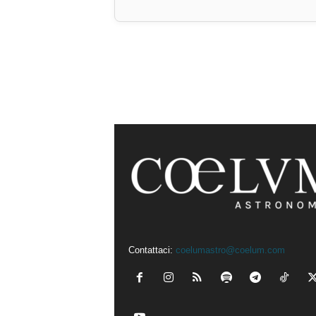
Contattaci:
coelumastro@coelum.com