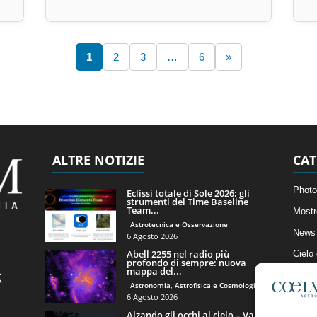
1
2
3
…
6
»
ALTRE NOTIZIE
CAT
Photo
Eclissi totale di Sole 2026: gli
strumenti del Time Baseline
Team...
Mostr
Astrotecnica e Osservazione
News 
6 Agosto 2026
Abell 2255 nel radio più
Cielo
profondo di sempre: nuova
mappa del...
Astro
Astronomia, Astrofisica e Cosmologia
Artico
6 Agosto 2026
Alzando gli occhi al cielo – Vale