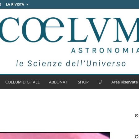
R
LA RIVISTA
COELUM DIGITALE
ABBONATI
SHOP
🛒
Area Riservata