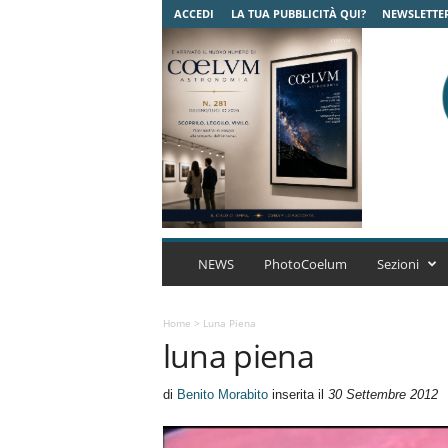
ACCEDI
LA TUA PUBBLICITÀ QUI?
NEWSLETTE
C
o
NEWS
PhotoCoelum
Sezioni
e
l
u
Home
>
Luna Piena
luna piena
m
A
s
di
Benito Morabito
inserita il
30 Settembre 2012
t
r
o