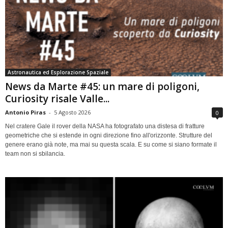
Astronautica ed Esplorazione Spaziale
News da Marte #45: un mare di poligoni,
Curiosity risale Valle...
Antonio Piras
-
5 Agosto 2026
0
Nel cratere Gale il rover della NASA ha fotografato una distesa di fratture
geometriche che si estende in ogni direzione fino all'orizzonte. Strutture del
genere erano già note, ma mai su questa scala. E su come si siano formate il
team non si sbilancia.