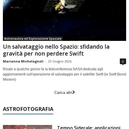
Astronautica ed Esplorazione Spaziale
Un salvataggio nello Spazio: sfidando la
gravità per non perdere Swift
Marianna Michelagnoli
-
23 Giugno 2026
0
Risale a qualche giorno fa la teleconferenza NASA dedicata agli
aggiornamenti sull'operazione di salvataggio per il satellite Swift (la Swift Boost
Mission)
Carica altri
ASTROFOTOGRAFIA
Tempo Siderale: applicazioni