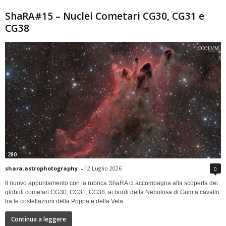
ShaRA#15 – Nuclei Cometari CG30, CG31 e
CG38
280
shara.astrophotography
-
12 Luglio 2026
0
Il nuovo appuntamento con la rubrica ShaRA ci accompagna alla scoperta dei
globuli cometari CG30, CG31, CG38, ai bordi della Nebulosa di Gum a cavallo
tra le costellazioni della Poppa e della Vela
Continua a leggere