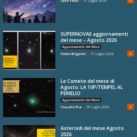
Lara Fossi
-
31 Luglio 2026
0
SUPERNOVAE aggiornamenti
del mese – Agosto 2026
Appuntamenti del Mese
Fabio Briganti
-
31 Luglio 2026
0
Le Comete del mese di
Agosto: LA 10P/TEMPEL AL
PERIELIO
Appuntamenti del Mese
Claudio Pra
-
29 Luglio 2026
0
Asteroidi del mese Agosto
2026