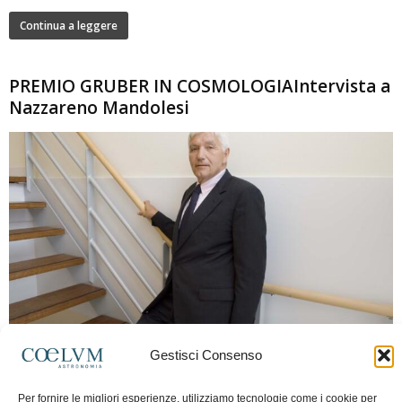
Continua a leggere
PREMIO GRUBER IN COSMOLOGIAIntervista a
Nazzareno Mandolesi
280
Gestisci Consenso
Frida Paolella
-
16 Giugno 2026
0
Intervista al professor Nazzareno Mandolesi, tra i protagonisti della cosmologia
Per fornire le migliori esperienze, utilizziamo tecnologie come i cookie per
spaziale europea e della missione Planck. Il dialogo ripercorre i principali