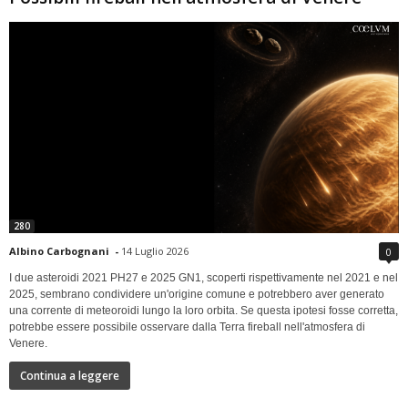
280
Albino Carbognani
-
14 Luglio 2026
0
I due asteroidi 2021 PH27 e 2025 GN1, scoperti rispettivamente nel 2021 e nel
2025, sembrano condividere un'origine comune e potrebbero aver generato
una corrente di meteoroidi lungo la loro orbita. Se questa ipotesi fosse corretta,
potrebbe essere possibile osservare dalla Terra fireball nell'atmosfera di
Venere.
Continua a leggere