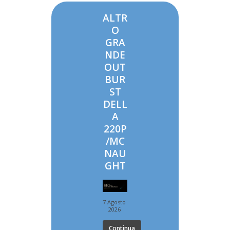
ALTR
O
GRA
NDE
OUT
BUR
ST
DELL
A
220P
/MC
NAU
GHT
7 Agosto
2026
Continua