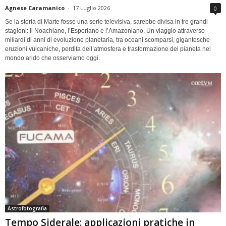
Agnese Caramanico
-
17 Luglio 2026
0
Se la storia di Marte fosse una serie televisiva, sarebbe divisa in tre grandi
stagioni: il Noachiano, l’Esperiano e l’Amazoniano. Un viaggio attraverso
miliardi di anni di evoluzione planetaria, tra oceani scomparsi, gigantesche
eruzioni vulcaniche, perdita dell’atmosfera e trasformazione del pianeta nel
mondo arido che osserviamo oggi.
Astrofotografia
Tempo Siderale: applicazioni pratiche in