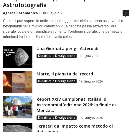
Astrofotografia
Agnese Caramanico
-
10 Luglio 2026
0
Come si può sapere in anticipo quali oggetti del cielo saranno osservabili o
fotografabili nelle migliori condizioni? La risposta passa attraverso l'ora
siderale locale e un semplice strumento, l'orologio siderale, che permette di
orientarsi tra le coordinate della volta celeste
Una Giornata per gli Asteroidi
Didattica e Divulgazione
3 Luglio 2026
Marte, il pianeta dei record
Didattica e Divulgazione
19 Giugno 2026
Report XXIV Campionati Italiani di
AstronomiaL'edizione 2026: la finale di
Monza...
Didattica e Divulgazione
16 Giugno 2026
I crateri da impatto come metodo di
datazione