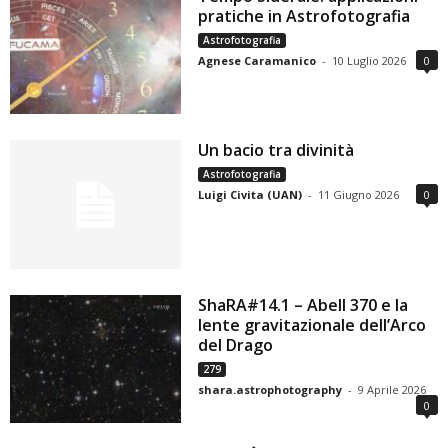
pratiche in Astrofotografia
Astrofotografia
Agnese Caramanico
-
10 Luglio 2026
0
Un bacio tra divinità
Astrofotografia
Luigi Civita (UAN)
-
11 Giugno 2026
0
ShaRA#14.1 – Abell 370 e la
lente gravitazionale dell’Arco
del Drago
279
shara.astrophotography
-
9 Aprile 2026
0