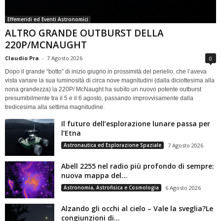
Effemeridi ed Eventi Astronomici
ALTRO GRANDE OUTBURST DELLA
220P/MCNAUGHT
Claudio Pra
-
7 Agosto 2026
0
Dopo il grande “botto” di inizio giugno in prossimità del perielio, che l’aveva
vista variare la sua luminosità di circa nove magnitudini (dalla diciottesima alla
nona grandezza) la 220P/ McNaught ha subìto un nuovo potente outburst
presumibilmente tra il 5 e il 6 agosto, passando improvvisamente dalla
tredicesima alla settima magnitudine.
Il futuro dell’esplorazione lunare passa per
l’Etna
Astronautica ed Esplorazione Spaziale
7 Agosto 2026
Abell 2255 nel radio più profondo di sempre:
nuova mappa del...
Astronomia, Astrofisica e Cosmologia
6 Agosto 2026
Alzando gli occhi al cielo – Vale la sveglia?Le
congiunzioni di...