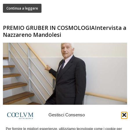
Continua a leggere
PREMIO GRUBER IN COSMOLOGIAIntervista a
Nazzareno Mandolesi
280
Gestisci Consenso
Frida Paolella
-
16 Giugno 2026
0
Intervista al professor Nazzareno Mandolesi, tra i protagonisti della cosmologia
Per fornire le migliori esperienze, utilizziamo tecnologie come i cookie per
spaziale europea e della missione Planck. Il dialogo ripercorre i principali