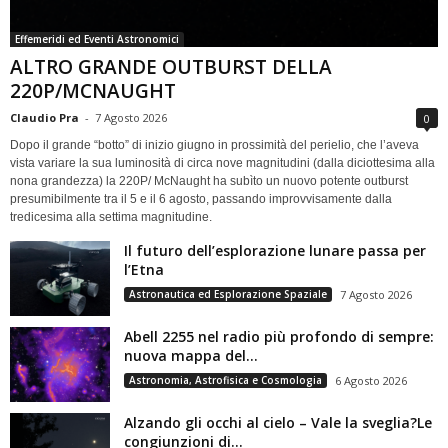
Effemeridi ed Eventi Astronomici
ALTRO GRANDE OUTBURST DELLA
220P/MCNAUGHT
Claudio Pra
-
7 Agosto 2026
0
Dopo il grande “botto” di inizio giugno in prossimità del perielio, che l’aveva
vista variare la sua luminosità di circa nove magnitudini (dalla diciottesima alla
nona grandezza) la 220P/ McNaught ha subìto un nuovo potente outburst
presumibilmente tra il 5 e il 6 agosto, passando improvvisamente dalla
tredicesima alla settima magnitudine.
Il futuro dell’esplorazione lunare passa per
l’Etna
Astronautica ed Esplorazione Spaziale
7 Agosto 2026
Abell 2255 nel radio più profondo di sempre:
nuova mappa del...
Astronomia, Astrofisica e Cosmologia
6 Agosto 2026
Alzando gli occhi al cielo – Vale la sveglia?Le
congiunzioni di...