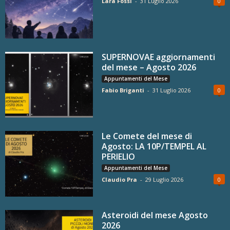
Lara Fossi
-
31 Luglio 2026
0
SUPERNOVAE aggiornamenti
del mese – Agosto 2026
Appuntamenti del Mese
Fabio Briganti
-
31 Luglio 2026
0
Le Comete del mese di
Agosto: LA 10P/TEMPEL AL
PERIELIO
Appuntamenti del Mese
Claudio Pra
-
29 Luglio 2026
0
Asteroidi del mese Agosto
2026