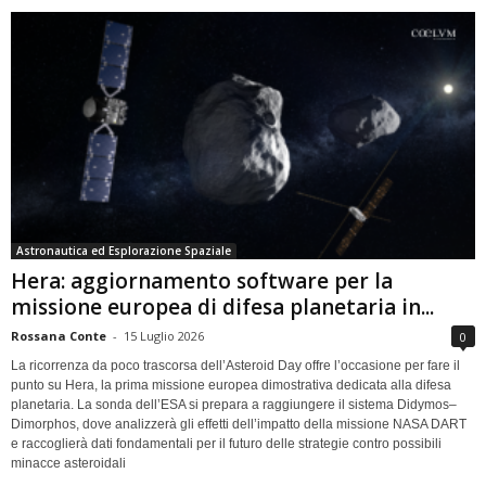
Astronautica ed Esplorazione Spaziale
Hera: aggiornamento software per la
missione europea di difesa planetaria in...
Rossana Conte
-
15 Luglio 2026
0
La ricorrenza da poco trascorsa dell’Asteroid Day offre l’occasione per fare il
punto su Hera, la prima missione europea dimostrativa dedicata alla difesa
planetaria. La sonda dell’ESA si prepara a raggiungere il sistema Didymos–
Dimorphos, dove analizzerà gli effetti dell’impatto della missione NASA DART
e raccoglierà dati fondamentali per il futuro delle strategie contro possibili
minacce asteroidali