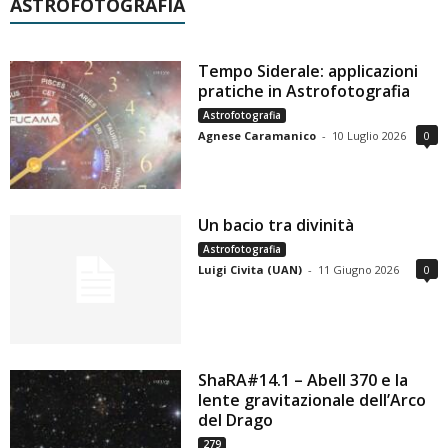
ASTROFOTOGRAFIA
Tempo Siderale: applicazioni
pratiche in Astrofotografia
Astrofotografia
Agnese Caramanico
-
10 Luglio 2026
0
Un bacio tra divinità
Astrofotografia
Luigi Civita (UAN)
-
11 Giugno 2026
0
ShaRA#14.1 – Abell 370 e la
lente gravitazionale dell’Arco
del Drago
279