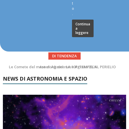
t
o
.
Continua
a
leggere
DI TENDENZA
Asteroidi del mese Agosto 2026
NEWS DI ASTRONOMIA E SPAZIO