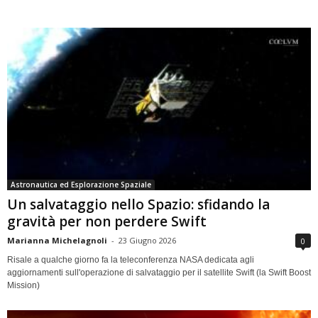
Astronautica ed Esplorazione Spaziale
Un salvataggio nello Spazio: sfidando la
gravità per non perdere Swift
Marianna Michelagnoli
-
23 Giugno 2026
0
Risale a qualche giorno fa la teleconferenza NASA dedicata agli
aggiornamenti sull'operazione di salvataggio per il satellite Swift (la Swift Boost
Mission)