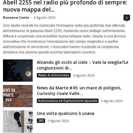
Abell 2255 nel radio più profondo di sempre:
nuova mappa del...
Rossana Conte
-
6 Agosto 2026
0
Uno studio recente ha realizzato l'immagine radio più profonda mai ottenuta
dell'ammasso di galassie Abell 2255, rivelando nuovi dettagli sull'emissione
diffusa e scoprendo una possibile nuova reliquia radio. Grazie a una tecnica
innovativa che ricostruisce l'orientazione del campo magnetico a partire
dall'emissione di sincrotrone, i ricercatori hanno ricostruito la complessa
dinamica che plasma questo enorme laboratorio cosmico.
Alzando gli occhi al cielo – Vale la sveglia?Le
congiunzioni di...
News di Astronomia
5 Agosto 2026
News da Marte #45: un mare di poligoni,
Curiosity risale Valle...
Astronautica ed Esplorazione Spaziale
5 Agosto 2026
Una volta qualcuno li usava
280
1 Agosto 2026