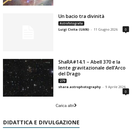
Un bacio tra divinità
Astrofotografia
Luigi Civita (UAN)
-
11 Giugno 2026
0
ShaRA#14.1 – Abell 370 e la
lente gravitazionale dell’Arco
del Drago
279
shara.astrophotography
-
9 Aprile 2026
0
Carica altri
DIDATTICA E DIVULGAZIONE