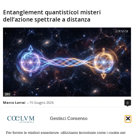
Entanglement quantisticoI misteri
dell’azione spettrale a distanza
280
Marco Lorrai
-
15 Giugno 2026
0
L'entanglement quantistico è uno dei fenomeni più sorprendenti della fisica
moderna: due particelle possono mostrare correlazioni che sembrano ignorare
Gestisci Consenso
la distanza che le separa. Gli esperimenti e i teoremi di Bell hanno escluso le
semplici spiegazioni basate su "variabili nascoste" locali, confermando le
Per fornire le migliori esperienze, utilizziamo tecnologie come i cookie per
previsioni della meccanica quantistica. Nonostante ciò, l'entanglement non