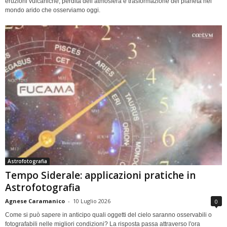
eruzioni vulcaniche, perdita dell’atmosfera e trasformazione del pianeta nel
mondo arido che osserviamo oggi.
Astrofotografia
Tempo Siderale: applicazioni pratiche in
Astrofotografia
Agnese Caramanico
-
10 Luglio 2026
0
Come si può sapere in anticipo quali oggetti del cielo saranno osservabili o
fotografabili nelle migliori condizioni? La risposta passa attraverso l'ora