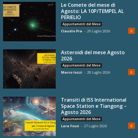
Le Comete del mese di
Agosto: LA 10P/TEMPEL AL
PERIELIO
Appuntamenti del Mese
Claudio Pra
-
29 Luglio 2026
0
Asteroidi del mese Agosto
2026
Appuntamenti del Mese
Marco Iozzi
-
28 Luglio 2026
0
Transiti di ISS International
Space Station e Tiangong –
Agosto 2026
Appuntamenti del Mese
Lara Fossi
-
27 Luglio 2026
0