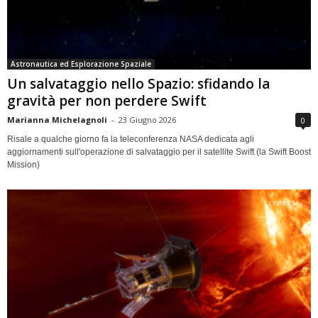
Astronautica ed Esplorazione Spaziale
Un salvataggio nello Spazio: sfidando la
gravità per non perdere Swift
Marianna Michelagnoli
-
23 Giugno 2026
0
Risale a qualche giorno fa la teleconferenza NASA dedicata agli
aggiornamenti sull'operazione di salvataggio per il satellite Swift (la Swift Boost
Mission)