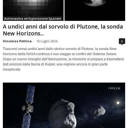
Astronautica ed Esplorazione Spaziale
A undici anni dal sorvolo di Plutone, la sonda
New Horizons...
Vincenzo Pettina
-
16 Luglio 2026
0
Trascorsi ormai undici anni dallo storico sorvolo di Plutone, la sonda New
Horizons della NASA continua il suo viaggio ai confini del Sistema Solare.
Dopo un nuovo risveglio dall’ibernazione, la missione si prepara a trasmettere
dati preziosi dalla fascia di Kuiper, una regione ancora in gran parte
inesplorata