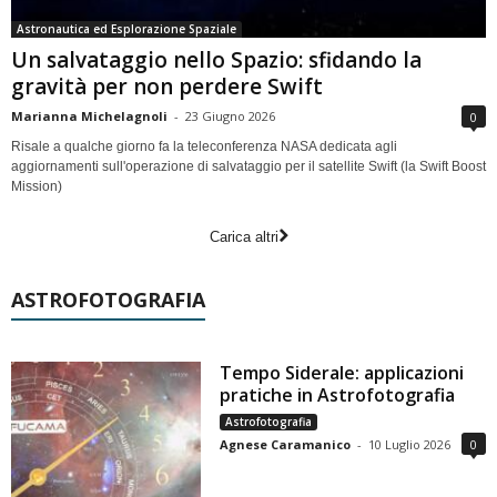
Astronautica ed Esplorazione Spaziale
Un salvataggio nello Spazio: sfidando la
gravità per non perdere Swift
Marianna Michelagnoli
-
23 Giugno 2026
0
Risale a qualche giorno fa la teleconferenza NASA dedicata agli
aggiornamenti sull'operazione di salvataggio per il satellite Swift (la Swift Boost
Mission)
Carica altri
ASTROFOTOGRAFIA
Tempo Siderale: applicazioni
pratiche in Astrofotografia
Astrofotografia
Agnese Caramanico
-
10 Luglio 2026
0