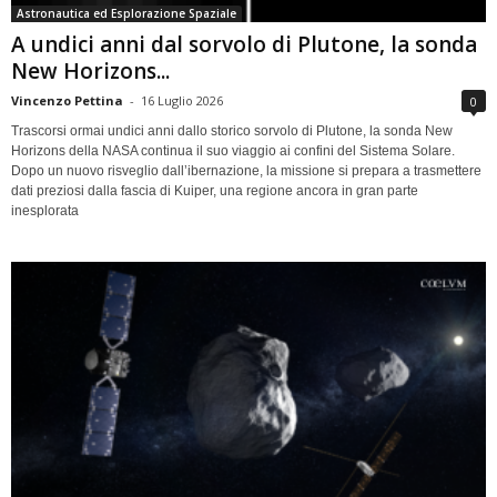
Astronautica ed Esplorazione Spaziale
A undici anni dal sorvolo di Plutone, la sonda
New Horizons...
Vincenzo Pettina
-
16 Luglio 2026
0
Trascorsi ormai undici anni dallo storico sorvolo di Plutone, la sonda New
Horizons della NASA continua il suo viaggio ai confini del Sistema Solare.
Dopo un nuovo risveglio dall’ibernazione, la missione si prepara a trasmettere
dati preziosi dalla fascia di Kuiper, una regione ancora in gran parte
inesplorata