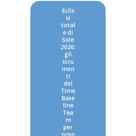
Eclis
si
total
e di
Sole
2026:
gli
stru
men
ti
del
Time
Base
line
Tea
m
per
prep