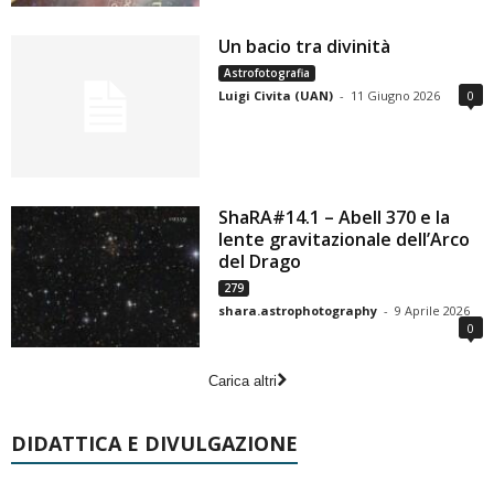
Un bacio tra divinità
Astrofotografia
Luigi Civita (UAN)
-
11 Giugno 2026
0
ShaRA#14.1 – Abell 370 e la
lente gravitazionale dell’Arco
del Drago
279
shara.astrophotography
-
9 Aprile 2026
0
Carica altri
DIDATTICA E DIVULGAZIONE