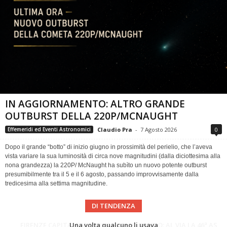
IN AGGIORNAMENTO: ALTRO GRANDE
OUTBURST DELLA 220P/MCNAUGHT
Claudio Pra
-
7 Agosto 2026
0
Effemeridi ed Eventi Astronomici
Dopo il grande “botto” di inizio giugno in prossimità del perielio, che l’aveva
vista variare la sua luminosità di circa nove magnitudini (dalla diciottesima alla
nona grandezza) la 220P/ McNaught ha subìto un nuovo potente outburst
presumibilmente tra il 5 e il 6 agosto, passando improvvisamente dalla
tredicesima alla settima magnitudine.
DI TENDENZA
Cielo del Mese di Agosto 2026
FIRENZE CAPITALE MONDIALE DELLO SPAZIO: AL VIA LA 46ª ASSEMBLEA SCIENTIFICA DEL COSPAR