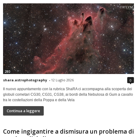
280
shara.astrophotography
-
12 Luglio 2026
0
Il nuovo appuntamento con la rubrica ShaRA ci accompagna alla scoperta dei
globuli cometari CG30, CG31, CG38, ai bordi della Nebulosa di Gum a cavallo
tra le costellazioni della Poppa e della Vela
Continua a leggere
Come ingigantire a dismisura un problema di