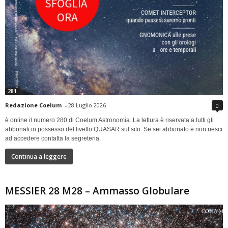
281
Redazione Coelum
-
28 Luglio 2026
0
è online il numero 280 di Coelum Astronomia. La lettura è riservata a tutti gli
abbonati in possesso del livello QUASAR sul sito. Se sei abbonato e non riesci
ad accedere contatta la segreteria.
Continua a leggere
MESSIER 28 M28 – Ammasso Globulare