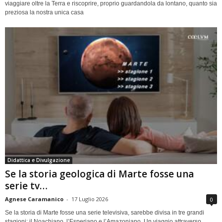
viaggiare oltre la Terra e riscoprire, proprio guardandola da lontano, quanto sia
preziosa la nostra unica casa
Didattica e Divulgazione
Se la storia geologica di Marte fosse una
serie tv…
Agnese Caramanico
-
17 Luglio 2026
0
Se la storia di Marte fosse una serie televisiva, sarebbe divisa in tre grandi
stagioni: il Noachiano, l’Esperiano e l’Amazoniano. Un viaggio attraverso