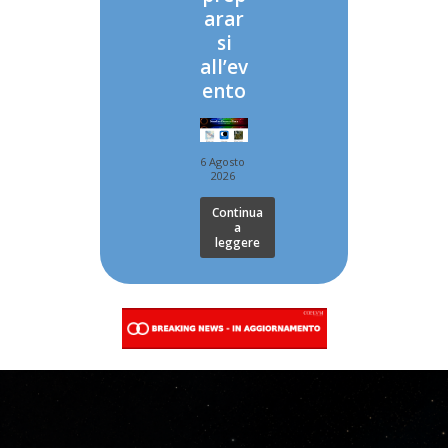
arar
si
all’ev
ento
6 Agosto
2026
Continua
a
leggere