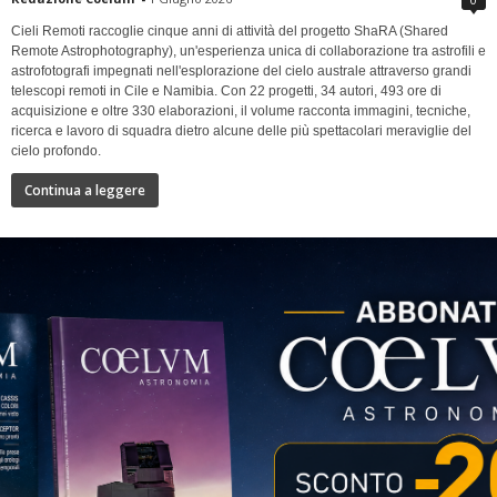
Cieli Remoti raccoglie cinque anni di attività del progetto ShaRA (Shared
Remote Astrophotography), un'esperienza unica di collaborazione tra astrofili e
astrofotografi impegnati nell'esplorazione del cielo australe attraverso grandi
telescopi remoti in Cile e Namibia. Con 22 progetti, 34 autori, 493 ore di
acquisizione e oltre 330 elaborazioni, il volume racconta immagini, tecniche,
ricerca e lavoro di squadra dietro alcune delle più spettacolari meraviglie del
cielo profondo.
Continua a leggere