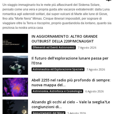
Un viaggio immaginario tra le mete più affascinanti del Sistema Solare,
pensato come una vera e propria guida alle vacanze extraterrestri: dalla Luna
romantica agli asteroidi solitari, dai super-vulcani di Marte alle lune di Giove,
fino alla “Morte Nera” Mimas. Cinque itinerari impossibili, per sognare di
viaggiare oltre la Terra e riscoprire, proprio guardandola da lontano, quanto sia
preziosa la nostra unica casa
IN AGGIORNAMENTO: ALTRO GRANDE
OUTBURST DELLA 220P/MCNAUGHT
Effemeridi ed Eventi Astronomici
7 Agosto 2026
Il futuro dell’esplorazione lunare passa per
l’Etna
Astronautica ed Esplorazione Spaziale
7 Agosto 2026
Abell 2255 nel radio più profondo di sempre:
nuova mappa del...
Astronomia, Astrofisica e Cosmologia
6 Agosto 2026
Alzando gli occhi al cielo – Vale la sveglia?Le
congiunzioni di...
Appuntamenti del Mese
5 Agosto 2026