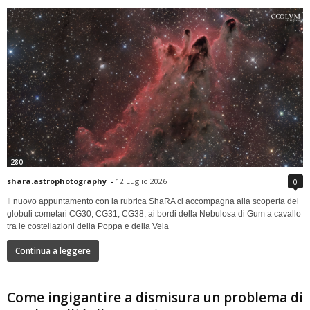
280
shara.astrophotography
-
12 Luglio 2026
0
Il nuovo appuntamento con la rubrica ShaRA ci accompagna alla scoperta dei
globuli cometari CG30, CG31, CG38, ai bordi della Nebulosa di Gum a cavallo
tra le costellazioni della Poppa e della Vela
Continua a leggere
Come ingigantire a dismisura un problema di