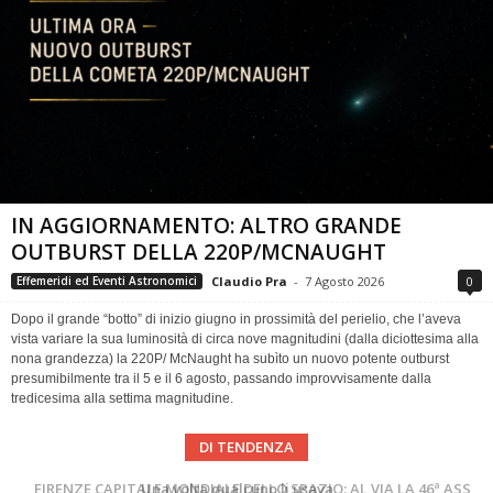
IN AGGIORNAMENTO: ALTRO GRANDE
OUTBURST DELLA 220P/MCNAUGHT
Claudio Pra
-
7 Agosto 2026
0
Effemeridi ed Eventi Astronomici
Dopo il grande “botto” di inizio giugno in prossimità del perielio, che l’aveva
vista variare la sua luminosità di circa nove magnitudini (dalla diciottesima alla
nona grandezza) la 220P/ McNaught ha subìto un nuovo potente outburst
presumibilmente tra il 5 e il 6 agosto, passando improvvisamente dalla
tredicesima alla settima magnitudine.
DI TENDENZA
Cielo del Mese di Agosto 2026
FIRENZE CAPITALE MONDIALE DELLO SPAZIO: AL VIA LA 46ª ASSEMBLEA SCIENTIFICA DEL COSPAR