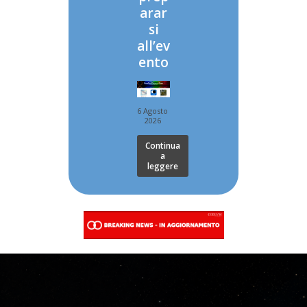
arar
si
all’ev
ento
6 Agosto
2026
Continua
a
leggere