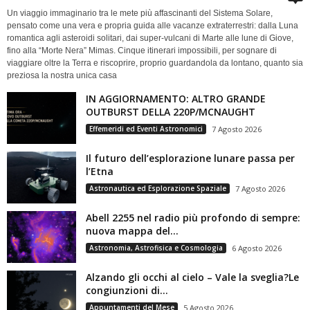
Un viaggio immaginario tra le mete più affascinanti del Sistema Solare,
pensato come una vera e propria guida alle vacanze extraterrestri: dalla Luna
romantica agli asteroidi solitari, dai super-vulcani di Marte alle lune di Giove,
fino alla “Morte Nera” Mimas. Cinque itinerari impossibili, per sognare di
viaggiare oltre la Terra e riscoprire, proprio guardandola da lontano, quanto sia
preziosa la nostra unica casa
IN AGGIORNAMENTO: ALTRO GRANDE
OUTBURST DELLA 220P/MCNAUGHT
Effemeridi ed Eventi Astronomici
7 Agosto 2026
Il futuro dell’esplorazione lunare passa per
l’Etna
Astronautica ed Esplorazione Spaziale
7 Agosto 2026
Abell 2255 nel radio più profondo di sempre:
nuova mappa del...
Astronomia, Astrofisica e Cosmologia
6 Agosto 2026
Alzando gli occhi al cielo – Vale la sveglia?Le
congiunzioni di...
Appuntamenti del Mese
5 Agosto 2026