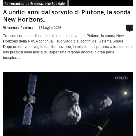
Astronautica ed Esplorazione Spaziale
A undici anni dal sorvolo di Plutone, la sonda
New Horizons...
Vincenzo Pettina
-
16 Luglio 2026
0
Trascorsi ormai undici anni dallo storico sorvolo di Plutone, la sonda New
Horizons della NASA continua il suo viaggio ai confini del Sistema Solare.
Dopo un nuovo risveglio dall’ibernazione, la missione si prepara a trasmettere
dati preziosi dalla fascia di Kuiper, una regione ancora in gran parte
inesplorata