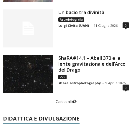
Un bacio tra divinità
Astrofotografia
Luigi Civita (UAN)
-
11 Giugno 2026
0
ShaRA#14.1 – Abell 370 e la
lente gravitazionale dell’Arco
del Drago
279
shara.astrophotography
-
9 Aprile 2026
0
Carica altri
DIDATTICA E DIVULGAZIONE