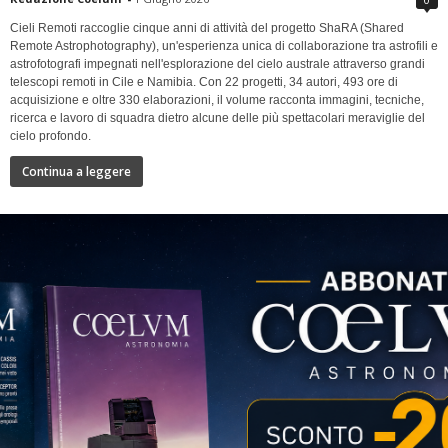
Cieli Remoti raccoglie cinque anni di attività del progetto ShaRA (Shared
Remote Astrophotography), un'esperienza unica di collaborazione tra astrofili e
astrofotografi impegnati nell'esplorazione del cielo australe attraverso grandi
telescopi remoti in Cile e Namibia. Con 22 progetti, 34 autori, 493 ore di
acquisizione e oltre 330 elaborazioni, il volume racconta immagini, tecniche,
ricerca e lavoro di squadra dietro alcune delle più spettacolari meraviglie del
cielo profondo.
Continua a leggere