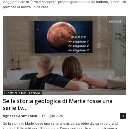
viaggiare oltre la Terra e riscoprire, proprio guardandola da lontano, quanto sia
preziosa la nostra unica casa
Didattica e Divulgazione
Se la storia geologica di Marte fosse una
serie tv…
Agnese Caramanico
-
17 Luglio 2026
0
Se la storia di Marte fosse una serie televisiva, sarebbe divisa in tre grandi
stagioni: il Noachiano, l’Esperiano e l’Amazoniano. Un viaggio attraverso