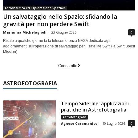
Astronautica ed Esplorazione Spaziale
Un salvataggio nello Spazio: sfidando la
gravità per non perdere Swift
Marianna Michelagnoli
-
23 Giugno 2026
0
Risale a qualche giorno fa la teleconferenza NASA dedicata agli
aggiornamenti sull'operazione di salvataggio per il satellite Swift (la Swift Boost
Mission)
Carica altri
ASTROFOTOGRAFIA
Tempo Siderale: applicazioni
pratiche in Astrofotografia
Astrofotografia
Agnese Caramanico
-
10 Luglio 2026
0