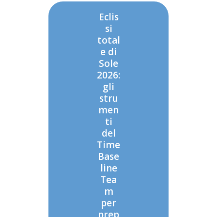
Eclis
si
total
e di
Sole
2026:
gli
stru
men
ti
del
Time
Base
line
Tea
m
per
prep