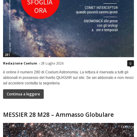
281
Redazione Coelum
-
28 Luglio 2026
0
è online il numero 280 di Coelum Astronomia. La lettura è riservata a tutti gli
abbonati in possesso del livello QUASAR sul sito. Se sei abbonato e non riesci
ad accedere contatta la segreteria.
Continua a leggere
MESSIER 28 M28 – Ammasso Globulare