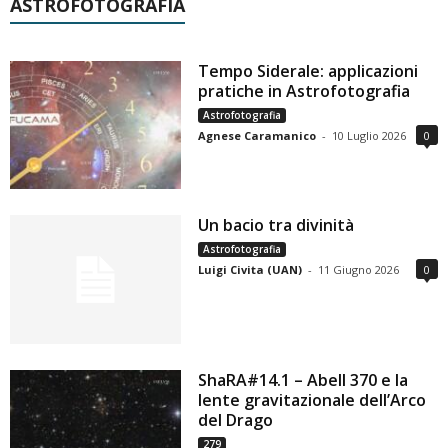
ASTROFOTOGRAFIA
Tempo Siderale: applicazioni
pratiche in Astrofotografia
Astrofotografia
Agnese Caramanico
-
10 Luglio 2026
0
Un bacio tra divinità
Astrofotografia
Luigi Civita (UAN)
-
11 Giugno 2026
0
ShaRA#14.1 – Abell 370 e la
lente gravitazionale dell’Arco
del Drago
279