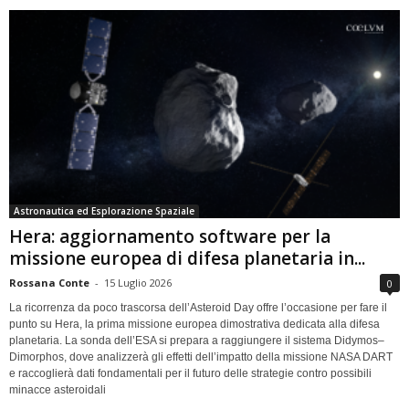
Astronautica ed Esplorazione Spaziale
Hera: aggiornamento software per la
missione europea di difesa planetaria in...
Rossana Conte
-
15 Luglio 2026
0
La ricorrenza da poco trascorsa dell’Asteroid Day offre l’occasione per fare il
punto su Hera, la prima missione europea dimostrativa dedicata alla difesa
planetaria. La sonda dell’ESA si prepara a raggiungere il sistema Didymos–
Dimorphos, dove analizzerà gli effetti dell’impatto della missione NASA DART
e raccoglierà dati fondamentali per il futuro delle strategie contro possibili
minacce asteroidali