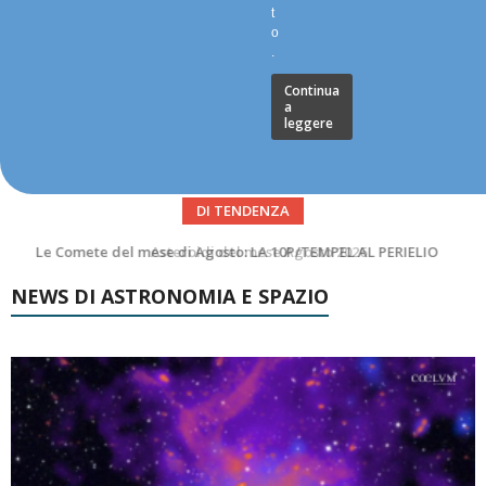
t
o
.
Continua
a
leggere
DI TENDENZA
Asteroidi del mese Agosto 2026
NEWS DI ASTRONOMIA E SPAZIO