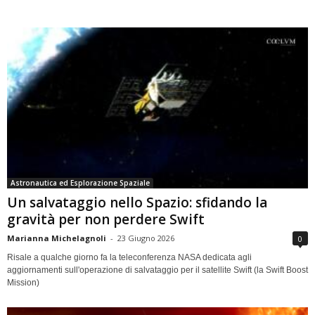
Astronautica ed Esplorazione Spaziale
Un salvataggio nello Spazio: sfidando la
gravità per non perdere Swift
Marianna Michelagnoli
-
23 Giugno 2026
0
Risale a qualche giorno fa la teleconferenza NASA dedicata agli
aggiornamenti sull'operazione di salvataggio per il satellite Swift (la Swift Boost
Mission)