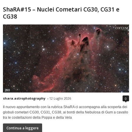
ShaRA#15 – Nuclei Cometari CG30, CG31 e
CG38
280
shara.astrophotography
-
12 Luglio 2026
0
Il nuovo appuntamento con la rubrica ShaRA ci accompagna alla scoperta dei
globuli cometari CG30, CG31, CG38, ai bordi della Nebulosa di Gum a cavallo
tra le costellazioni della Poppa e della Vela
Continua a leggere