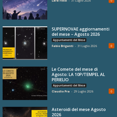
Lara Fossi
-
31 Luglio 2026
0
SUPERNOVAE aggiornamenti
del mese – Agosto 2026
Appuntamenti del Mese
Fabio Briganti
-
31 Luglio 2026
0
Le Comete del mese di
Agosto: LA 10P/TEMPEL AL
PERIELIO
Appuntamenti del Mese
Claudio Pra
-
29 Luglio 2026
0
Asteroidi del mese Agosto
2026