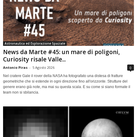
Astronautica ed Esplorazione Spaziale
News da Marte #45: un mare di poligoni,
Curiosity risale Valle...
Antonio Piras
-
5 Agosto 2026
0
Nel cratere Gale il rover della NASA ha fotografato una distesa di fratture
geometriche che si estende in ogni direzione fino all'orizzonte. Strutture del
genere erano già note, ma mai su questa scala. E su come si siano formate il
team non si sbilancia.