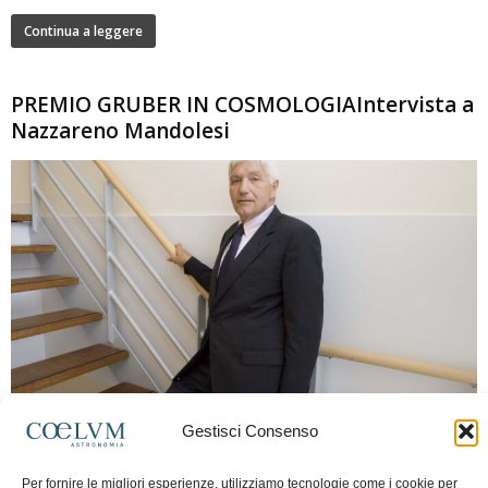
Continua a leggere
PREMIO GRUBER IN COSMOLOGIAIntervista a
Nazzareno Mandolesi
280
Gestisci Consenso
Frida Paolella
-
16 Giugno 2026
0
Intervista al professor Nazzareno Mandolesi, tra i protagonisti della cosmologia
Per fornire le migliori esperienze, utilizziamo tecnologie come i cookie per
spaziale europea e della missione Planck. Il dialogo ripercorre i principali