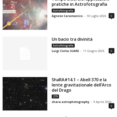
pratiche in Astrofotografia
Astrofotografia
Agnese Caramanico
-
10 Luglio 2026
0
Un bacio tra divinità
Astrofotografia
Luigi Civita (UAN)
-
11 Giugno 2026
0
ShaRA#14.1 – Abell 370 e la
lente gravitazionale dell’Arco
del Drago
279
shara.astrophotography
-
9 Aprile 2026
0