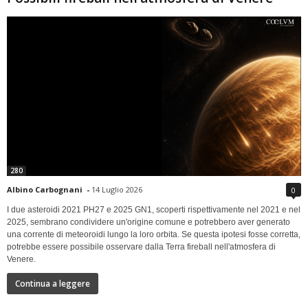
280
Albino Carbognani
-
14 Luglio 2026
0
I due asteroidi 2021 PH27 e 2025 GN1, scoperti rispettivamente nel 2021 e nel
2025, sembrano condividere un'origine comune e potrebbero aver generato
una corrente di meteoroidi lungo la loro orbita. Se questa ipotesi fosse corretta,
potrebbe essere possibile osservare dalla Terra fireball nell'atmosfera di
Venere.
Continua a leggere