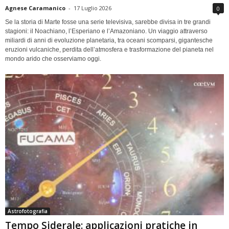
Agnese Caramanico
-
17 Luglio 2026
0
Se la storia di Marte fosse una serie televisiva, sarebbe divisa in tre grandi
stagioni: il Noachiano, l’Esperiano e l’Amazoniano. Un viaggio attraverso
miliardi di anni di evoluzione planetaria, tra oceani scomparsi, gigantesche
eruzioni vulcaniche, perdita dell’atmosfera e trasformazione del pianeta nel
mondo arido che osserviamo oggi.
Astrofotografia
Tempo Siderale: applicazioni pratiche in