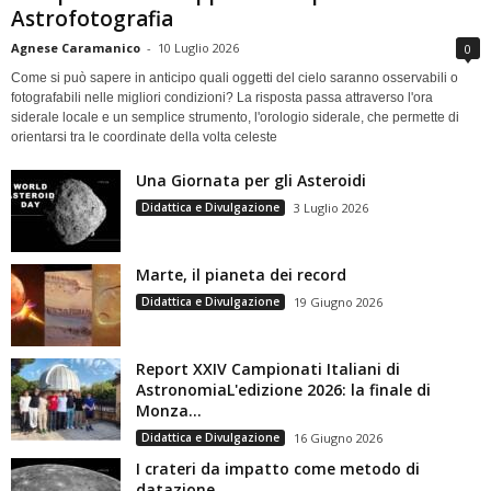
Astrofotografia
Agnese Caramanico
-
10 Luglio 2026
0
Come si può sapere in anticipo quali oggetti del cielo saranno osservabili o
fotografabili nelle migliori condizioni? La risposta passa attraverso l'ora
siderale locale e un semplice strumento, l'orologio siderale, che permette di
orientarsi tra le coordinate della volta celeste
Una Giornata per gli Asteroidi
Didattica e Divulgazione
3 Luglio 2026
Marte, il pianeta dei record
Didattica e Divulgazione
19 Giugno 2026
Report XXIV Campionati Italiani di
AstronomiaL'edizione 2026: la finale di
Monza...
Didattica e Divulgazione
16 Giugno 2026
I crateri da impatto come metodo di
datazione