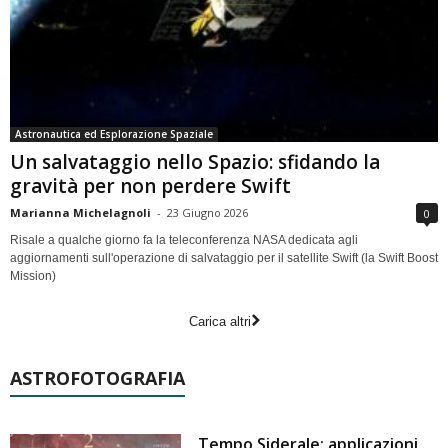
Astronautica ed Esplorazione Spaziale
Un salvataggio nello Spazio: sfidando la
gravità per non perdere Swift
Marianna Michelagnoli
-
23 Giugno 2026
0
Risale a qualche giorno fa la teleconferenza NASA dedicata agli
aggiornamenti sull'operazione di salvataggio per il satellite Swift (la Swift Boost
Mission)
Carica altri
ASTROFOTOGRAFIA
Tempo Siderale: applicazioni