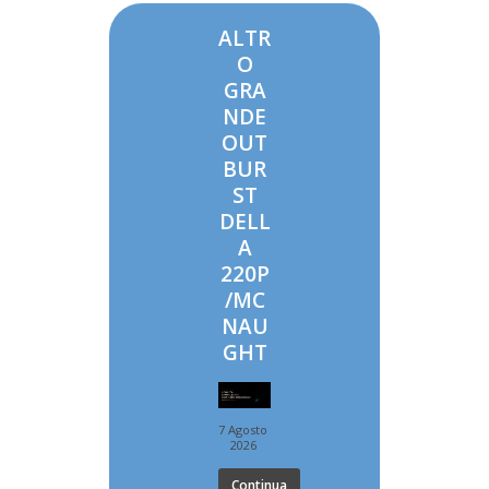
ALTR
O
GRA
NDE
OUT
BUR
ST
DELL
A
220P
/MC
NAU
GHT
7 Agosto
2026
Continua