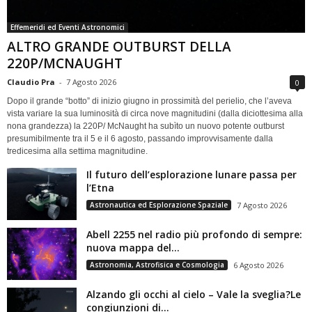
Effemeridi ed Eventi Astronomici
ALTRO GRANDE OUTBURST DELLA
220P/MCNAUGHT
Claudio Pra
-
7 Agosto 2026
0
Dopo il grande “botto” di inizio giugno in prossimità del perielio, che l’aveva
vista variare la sua luminosità di circa nove magnitudini (dalla diciottesima alla
nona grandezza) la 220P/ McNaught ha subìto un nuovo potente outburst
presumibilmente tra il 5 e il 6 agosto, passando improvvisamente dalla
tredicesima alla settima magnitudine.
Il futuro dell’esplorazione lunare passa per
l’Etna
Astronautica ed Esplorazione Spaziale
7 Agosto 2026
Abell 2255 nel radio più profondo di sempre:
nuova mappa del...
Astronomia, Astrofisica e Cosmologia
6 Agosto 2026
Alzando gli occhi al cielo – Vale la sveglia?Le
congiunzioni di...