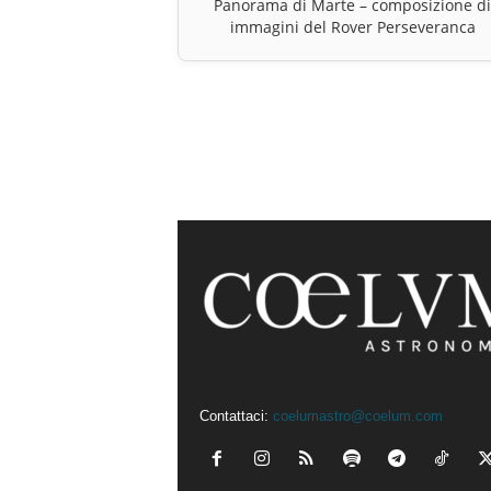
Panorama di Marte – composizione d
immagini del Rover Perseveranca
Contattaci:
coelumastro@coelum.com