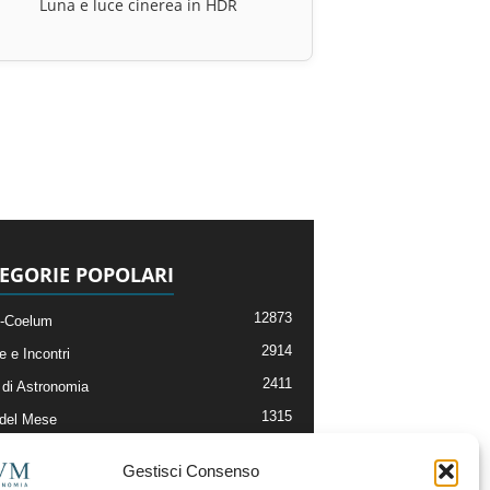
Luna e luce cinerea in HDR
EGORIE POPOLARI
12873
-Coelum
2914
e e Incontri
2411
di Astronomia
1315
 del Mese
365
nomia, Astrofisica e Cosmologia
Gestisci Consenso
268
li e Risorse On-Line