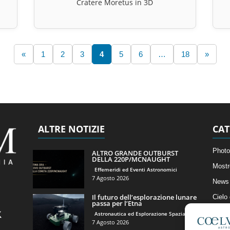
i
Cratere Moretus in 3D
«
1
2
3
4
5
6
…
18
»
ALTRE NOTIZIE
CAT
Photo
ALTRO GRANDE OUTBURST
DELLA 220P/MCNAUGHT
Mostr
Effemeridi ed Eventi Astronomici
7 Agosto 2026
News 
Il futuro dell’esplorazione lunare
Cielo
passa per l’Etna
Astro
Astronautica ed Esplorazione Spaziale
7 Agosto 2026
Artico