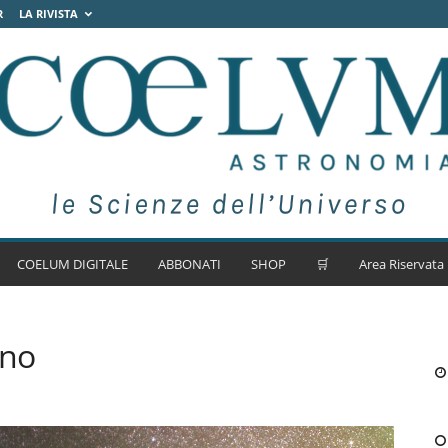
R
LA RIVISTA
COELUM DIGITALE
ABBONATI
SHOP
🛒
Area Riservata
gno