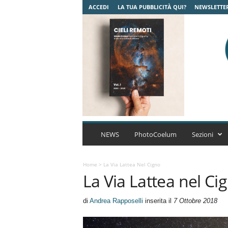
ACCEDI
LA TUA PUBBLICITÀ QUI?
NEWSLETTE
C
o
NEWS
PhotoCoelum
Sezioni
e
l
u
Home
>
La Via Lattea Nel Cigno
La Via Lattea nel Ci
m
A
s
di
Andrea Rapposelli
inserita il
7 Ottobre 2018
t
r
o