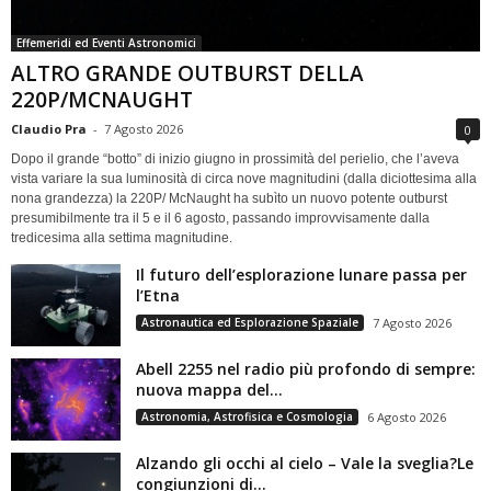
Effemeridi ed Eventi Astronomici
ALTRO GRANDE OUTBURST DELLA
220P/MCNAUGHT
Claudio Pra
-
7 Agosto 2026
0
Dopo il grande “botto” di inizio giugno in prossimità del perielio, che l’aveva
vista variare la sua luminosità di circa nove magnitudini (dalla diciottesima alla
nona grandezza) la 220P/ McNaught ha subìto un nuovo potente outburst
presumibilmente tra il 5 e il 6 agosto, passando improvvisamente dalla
tredicesima alla settima magnitudine.
Il futuro dell’esplorazione lunare passa per
l’Etna
Astronautica ed Esplorazione Spaziale
7 Agosto 2026
Abell 2255 nel radio più profondo di sempre:
nuova mappa del...
Astronomia, Astrofisica e Cosmologia
6 Agosto 2026
Alzando gli occhi al cielo – Vale la sveglia?Le
congiunzioni di...