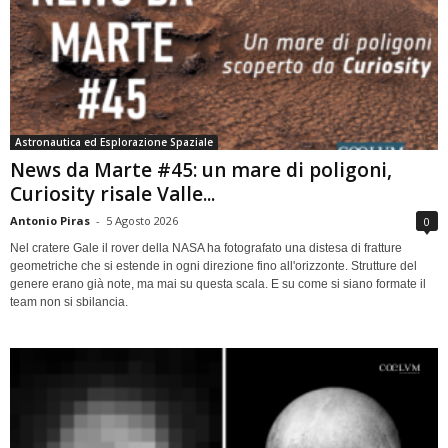
Astronautica ed Esplorazione Spaziale
News da Marte #45: un mare di poligoni,
Curiosity risale Valle...
Antonio Piras
-
5 Agosto 2026
0
Nel cratere Gale il rover della NASA ha fotografato una distesa di fratture
geometriche che si estende in ogni direzione fino all'orizzonte. Strutture del
genere erano già note, ma mai su questa scala. E su come si siano formate il
team non si sbilancia.