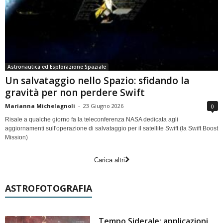
Astronautica ed Esplorazione Spaziale
Un salvataggio nello Spazio: sfidando la
gravità per non perdere Swift
Marianna Michelagnoli
-
23 Giugno 2026
0
Risale a qualche giorno fa la teleconferenza NASA dedicata agli
aggiornamenti sull'operazione di salvataggio per il satellite Swift (la Swift Boost
Mission)
Carica altri
ASTROFOTOGRAFIA
Tempo Siderale: applicazioni