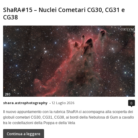
ShaRA#15 – Nuclei Cometari CG30, CG31 e
CG38
280
shara.astrophotography
-
12 Luglio 2026
0
Il nuovo appuntamento con la rubrica ShaRA ci accompagna alla scoperta dei
globuli cometari CG30, CG31, CG38, ai bordi della Nebulosa di Gum a cavallo
tra le costellazioni della Poppa e della Vela
Continua a leggere