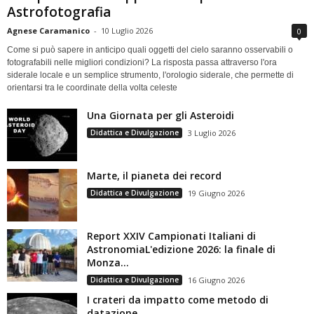
Astrofotografia
Agnese Caramanico
-
10 Luglio 2026
0
Come si può sapere in anticipo quali oggetti del cielo saranno osservabili o
fotografabili nelle migliori condizioni? La risposta passa attraverso l'ora
siderale locale e un semplice strumento, l'orologio siderale, che permette di
orientarsi tra le coordinate della volta celeste
Una Giornata per gli Asteroidi
Didattica e Divulgazione
3 Luglio 2026
Marte, il pianeta dei record
Didattica e Divulgazione
19 Giugno 2026
Report XXIV Campionati Italiani di
AstronomiaL'edizione 2026: la finale di
Monza...
Didattica e Divulgazione
16 Giugno 2026
I crateri da impatto come metodo di
datazione