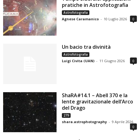
pratiche in Astrofotografia
Astrofotografia
Agnese Caramanico
-
10 Luglio 2026
0
Un bacio tra divinità
Astrofotografia
Luigi Civita (UAN)
-
11 Giugno 2026
0
ShaRA#14.1 – Abell 370 e la
lente gravitazionale dell’Arco
del Drago
279
shara.astrophotography
-
9 Aprile 2026
0