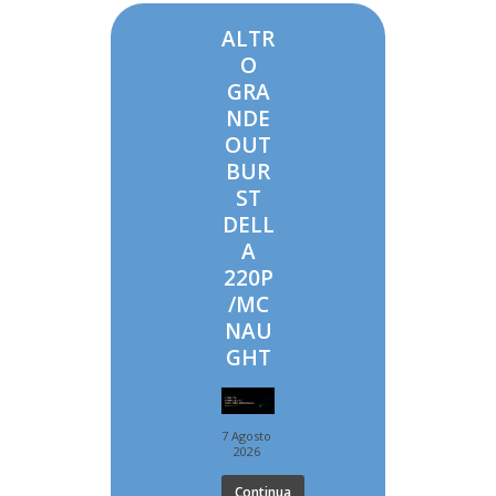
ALTR
O
GRA
NDE
OUT
BUR
ST
DELL
A
220P
/MC
NAU
GHT
7 Agosto
2026
Continua