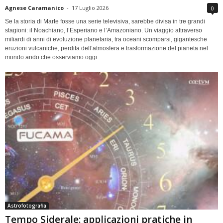
Agnese Caramanico
-
17 Luglio 2026
0
Se la storia di Marte fosse una serie televisiva, sarebbe divisa in tre grandi
stagioni: il Noachiano, l’Esperiano e l’Amazoniano. Un viaggio attraverso
miliardi di anni di evoluzione planetaria, tra oceani scomparsi, gigantesche
eruzioni vulcaniche, perdita dell’atmosfera e trasformazione del pianeta nel
mondo arido che osserviamo oggi.
Astrofotografia
Tempo Siderale: applicazioni pratiche in