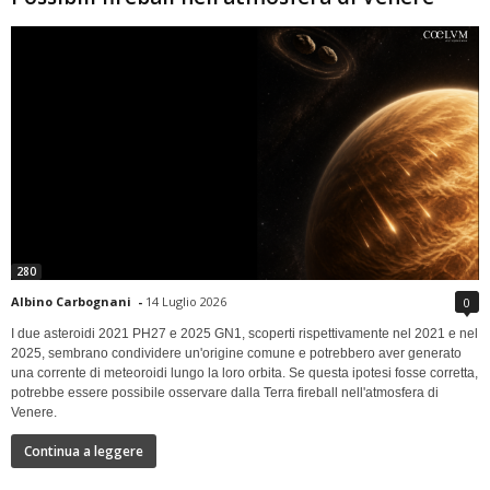
280
Albino Carbognani
-
14 Luglio 2026
0
I due asteroidi 2021 PH27 e 2025 GN1, scoperti rispettivamente nel 2021 e nel
2025, sembrano condividere un'origine comune e potrebbero aver generato
una corrente di meteoroidi lungo la loro orbita. Se questa ipotesi fosse corretta,
potrebbe essere possibile osservare dalla Terra fireball nell'atmosfera di
Venere.
Continua a leggere