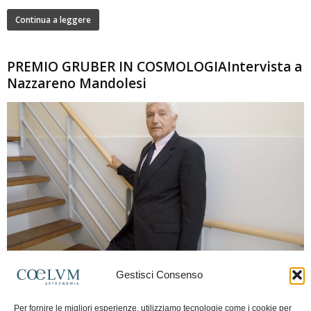
Continua a leggere
PREMIO GRUBER IN COSMOLOGIAIntervista a
Nazzareno Mandolesi
280
Gestisci Consenso
Frida Paolella
-
16 Giugno 2026
0
Intervista al professor Nazzareno Mandolesi, tra i protagonisti della cosmologia
Per fornire le migliori esperienze, utilizziamo tecnologie come i cookie per
spaziale europea e della missione Planck. Il dialogo ripercorre i principali