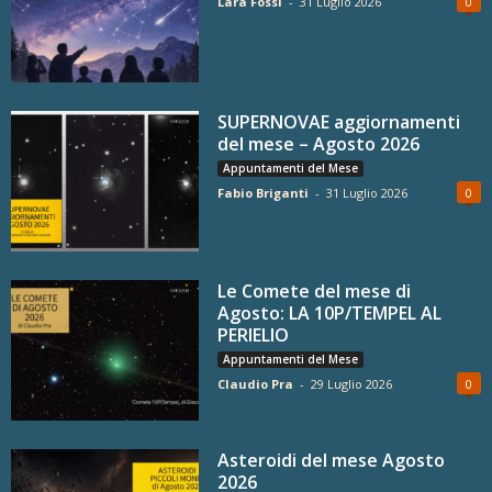
Lara Fossi
-
31 Luglio 2026
0
SUPERNOVAE aggiornamenti
del mese – Agosto 2026
Appuntamenti del Mese
Fabio Briganti
-
31 Luglio 2026
0
Le Comete del mese di
Agosto: LA 10P/TEMPEL AL
PERIELIO
Appuntamenti del Mese
Claudio Pra
-
29 Luglio 2026
0
Asteroidi del mese Agosto
2026