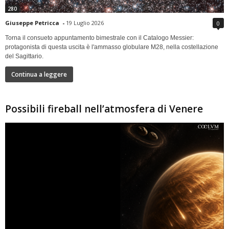
280
Giuseppe Petricca
-
19 Luglio 2026
0
Torna il consueto appuntamento bimestrale con il Catalogo Messier:
protagonista di questa uscita è l'ammasso globulare M28, nella costellazione
del Sagittario.
Continua a leggere
Possibili fireball nell’atmosfera di Venere