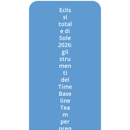
Eclis
si
total
e di
Sole
2026:
gli
stru
men
ti
del
Time
Base
line
Tea
m
per
prep