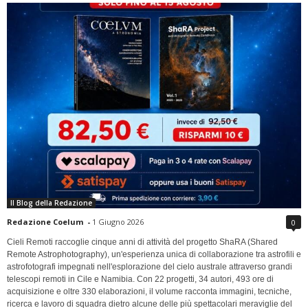
Il Blog della Redazione
Redazione Coelum
-
1 Giugno 2026
0
Cieli Remoti raccoglie cinque anni di attività del progetto ShaRA (Shared
Remote Astrophotography), un'esperienza unica di collaborazione tra astrofili e
astrofotografi impegnati nell'esplorazione del cielo australe attraverso grandi
telescopi remoti in Cile e Namibia. Con 22 progetti, 34 autori, 493 ore di
acquisizione e oltre 330 elaborazioni, il volume racconta immagini, tecniche,
ricerca e lavoro di squadra dietro alcune delle più spettacolari meraviglie del