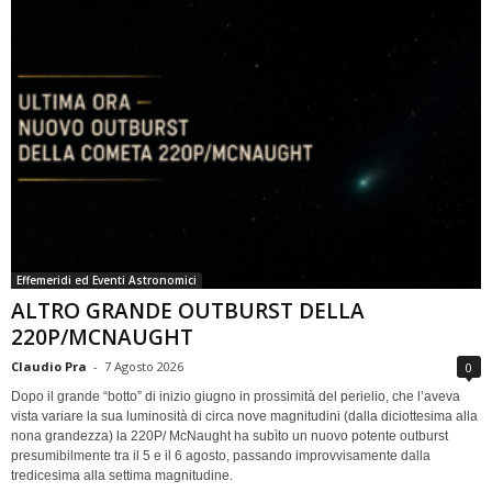
Effemeridi ed Eventi Astronomici
ALTRO GRANDE OUTBURST DELLA
220P/MCNAUGHT
Claudio Pra
-
7 Agosto 2026
0
Dopo il grande “botto” di inizio giugno in prossimità del perielio, che l’aveva
vista variare la sua luminosità di circa nove magnitudini (dalla diciottesima alla
nona grandezza) la 220P/ McNaught ha subìto un nuovo potente outburst
presumibilmente tra il 5 e il 6 agosto, passando improvvisamente dalla
tredicesima alla settima magnitudine.