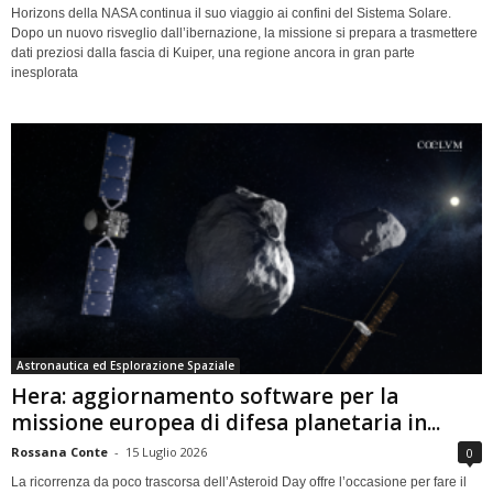
Horizons della NASA continua il suo viaggio ai confini del Sistema Solare.
Dopo un nuovo risveglio dall’ibernazione, la missione si prepara a trasmettere
dati preziosi dalla fascia di Kuiper, una regione ancora in gran parte
inesplorata
Astronautica ed Esplorazione Spaziale
Hera: aggiornamento software per la
missione europea di difesa planetaria in...
Rossana Conte
-
15 Luglio 2026
0
La ricorrenza da poco trascorsa dell’Asteroid Day offre l’occasione per fare il