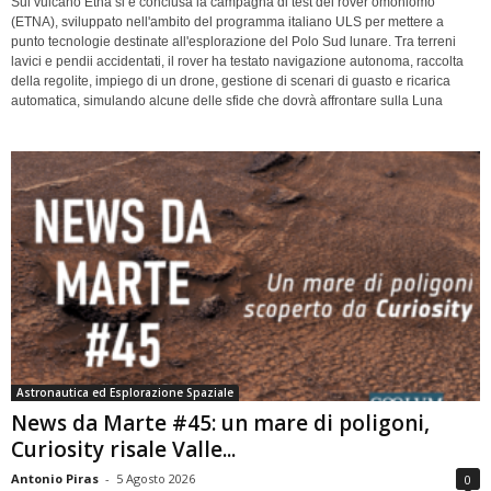
Sul vulcano Etna si è conclusa la campagna di test del rover omoniomo
(ETNA), sviluppato nell'ambito del programma italiano ULS per mettere a
punto tecnologie destinate all'esplorazione del Polo Sud lunare. Tra terreni
lavici e pendii accidentati, il rover ha testato navigazione autonoma, raccolta
della regolite, impiego di un drone, gestione di scenari di guasto e ricarica
automatica, simulando alcune delle sfide che dovrà affrontare sulla Luna
Astronautica ed Esplorazione Spaziale
News da Marte #45: un mare di poligoni,
Curiosity risale Valle...
Antonio Piras
-
5 Agosto 2026
0