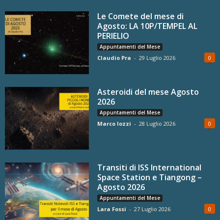
Le Comete del mese di
Agosto: LA 10P/TEMPEL AL
PERIELIO
Appuntamenti del Mese
Claudio Pra
-
29 Luglio 2026
0
Asteroidi del mese Agosto
2026
Appuntamenti del Mese
Marco Iozzi
-
28 Luglio 2026
0
Transiti di ISS International
Space Station e Tiangong –
Agosto 2026
Appuntamenti del Mese
Lara Fossi
-
27 Luglio 2026
0