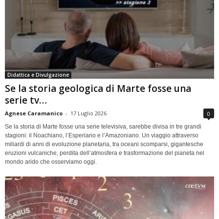
Didattica e Divulgazione
Se la storia geologica di Marte fosse una
serie tv…
Agnese Caramanico
-
17 Luglio 2026
0
Se la storia di Marte fosse una serie televisiva, sarebbe divisa in tre grandi
stagioni: il Noachiano, l’Esperiano e l’Amazoniano. Un viaggio attraverso
miliardi di anni di evoluzione planetaria, tra oceani scomparsi, gigantesche
eruzioni vulcaniche, perdita dell’atmosfera e trasformazione del pianeta nel
mondo arido che osserviamo oggi.