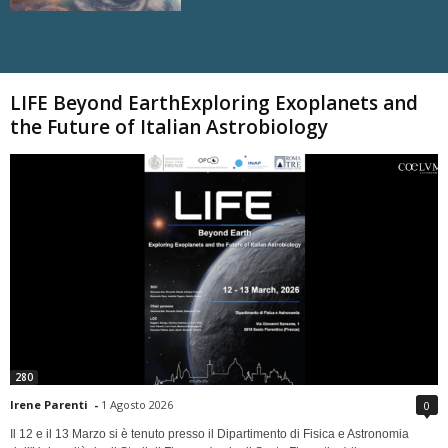
Carica altri
LIFE Beyond EarthExploring Exoplanets and
the Future of Italian Astrobiology
280
Irene Parenti
-
1 Agosto 2026
0
Il 12 e il 13 Marzo si è tenuto presso il Dipartimento di Fisica e Astronomia