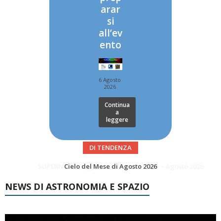
arar
si
all’ev
ento
6 Agosto
2026
Continua
a
leggere
DI TENDENZA
SUPERNOVAE aggiornamenti del mese – Agosto 2026
Le Comete del mese di Agosto: LA 10P/TEMPEL AL PERIELIO
NEWS DI ASTRONOMIA E SPAZIO