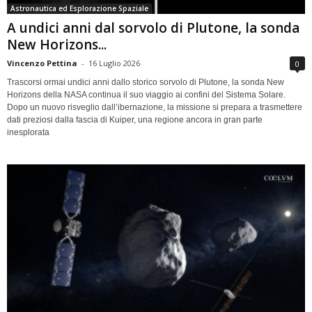
Astronautica ed Esplorazione Spaziale
A undici anni dal sorvolo di Plutone, la sonda
New Horizons...
Vincenzo Pettina
-
16 Luglio 2026
0
Trascorsi ormai undici anni dallo storico sorvolo di Plutone, la sonda New
Horizons della NASA continua il suo viaggio ai confini del Sistema Solare.
Dopo un nuovo risveglio dall’ibernazione, la missione si prepara a trasmettere
dati preziosi dalla fascia di Kuiper, una regione ancora in gran parte
inesplorata