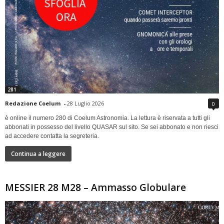
281
Redazione Coelum
-
28 Luglio 2026
0
è online il numero 280 di Coelum Astronomia. La lettura è riservata a tutti gli
abbonati in possesso del livello QUASAR sul sito. Se sei abbonato e non riesci
ad accedere contatta la segreteria.
Continua a leggere
MESSIER 28 M28 – Ammasso Globulare