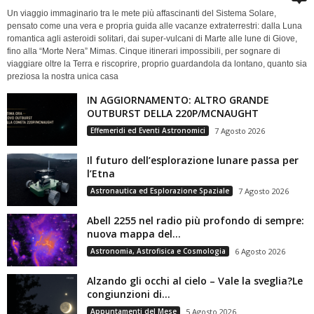
Un viaggio immaginario tra le mete più affascinanti del Sistema Solare,
pensato come una vera e propria guida alle vacanze extraterrestri: dalla Luna
romantica agli asteroidi solitari, dai super-vulcani di Marte alle lune di Giove,
fino alla “Morte Nera” Mimas. Cinque itinerari impossibili, per sognare di
viaggiare oltre la Terra e riscoprire, proprio guardandola da lontano, quanto sia
preziosa la nostra unica casa
IN AGGIORNAMENTO: ALTRO GRANDE
OUTBURST DELLA 220P/MCNAUGHT
Effemeridi ed Eventi Astronomici
7 Agosto 2026
Il futuro dell’esplorazione lunare passa per
l’Etna
Astronautica ed Esplorazione Spaziale
7 Agosto 2026
Abell 2255 nel radio più profondo di sempre:
nuova mappa del...
Astronomia, Astrofisica e Cosmologia
6 Agosto 2026
Alzando gli occhi al cielo – Vale la sveglia?Le
congiunzioni di...
Appuntamenti del Mese
5 Agosto 2026