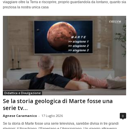
viaggiare oltre la Terra e riscoprire, proprio guardandola da lontano, quanto sia
preziosa la nostra unica casa
Didattica e Divulgazione
Se la storia geologica di Marte fosse una
serie tv…
Agnese Caramanico
-
17 Luglio 2026
0
Se la storia di Marte fosse una serie televisiva, sarebbe divisa in tre grandi
stagioni: il Noachiano, l’Esperiano e l’Amazoniano. Un viaggio attraverso