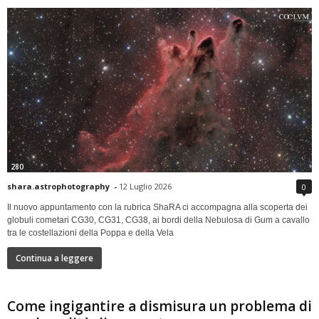
280
shara.astrophotography
-
12 Luglio 2026
0
Il nuovo appuntamento con la rubrica ShaRA ci accompagna alla scoperta dei
globuli cometari CG30, CG31, CG38, ai bordi della Nebulosa di Gum a cavallo
tra le costellazioni della Poppa e della Vela
Continua a leggere
Come ingigantire a dismisura un problema di