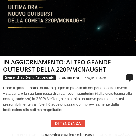
IN AGGIORNAMENTO: ALTRO GRANDE
OUTBURST DELLA 220P/MCNAUGHT
Claudio Pra
-
7 Agosto 2026
0
Effemeridi ed Eventi Astronomici
Dopo il grande “botto” di inizio giugno in prossimità del perielio, che l’aveva
vista variare la sua luminosità di circa nove magnitudini (dalla diciottesima alla
nona grandezza) la 220P/ McNaught ha subìto un nuovo potente outburst
presumibilmente tra il 5 e il 6 agosto, passando improvvisamente dalla
tredicesima alla settima magnitudine.
DI TENDENZA
Cielo del Mese di Agosto 2026
FIRENZE CAPITALE MONDIALE DELLO SPAZIO: AL VIA LA 46ª ASSEMBLEA SCIENTIFICA DEL COSPAR