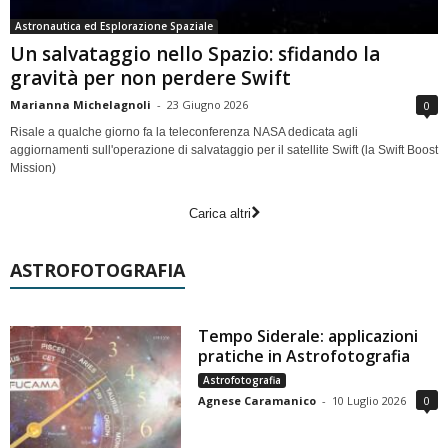
Astronautica ed Esplorazione Spaziale
Un salvataggio nello Spazio: sfidando la
gravità per non perdere Swift
Marianna Michelagnoli
-
23 Giugno 2026
0
Risale a qualche giorno fa la teleconferenza NASA dedicata agli
aggiornamenti sull'operazione di salvataggio per il satellite Swift (la Swift Boost
Mission)
Carica altri
ASTROFOTOGRAFIA
Tempo Siderale: applicazioni
pratiche in Astrofotografia
Astrofotografia
Agnese Caramanico
-
10 Luglio 2026
0