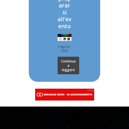
arar
si
all’ev
ento
6 Agosto
2026
Continua
a
leggere