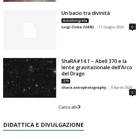
Un bacio tra divinità
Astrofotografia
Luigi Civita (UAN)
-
11 Giugno 2026
0
ShaRA#14.1 – Abell 370 e la
lente gravitazionale dell’Arco
del Drago
279
shara.astrophotography
-
9 Aprile 2026
0
Carica altri
DIDATTICA E DIVULGAZIONE