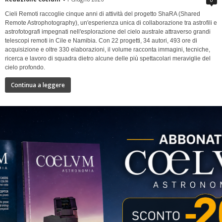
Cieli Remoti raccoglie cinque anni di attività del progetto ShaRA (Shared
Remote Astrophotography), un'esperienza unica di collaborazione tra astrofili e
astrofotografi impegnati nell'esplorazione del cielo australe attraverso grandi
telescopi remoti in Cile e Namibia. Con 22 progetti, 34 autori, 493 ore di
acquisizione e oltre 330 elaborazioni, il volume racconta immagini, tecniche,
ricerca e lavoro di squadra dietro alcune delle più spettacolari meraviglie del
cielo profondo.
Continua a leggere