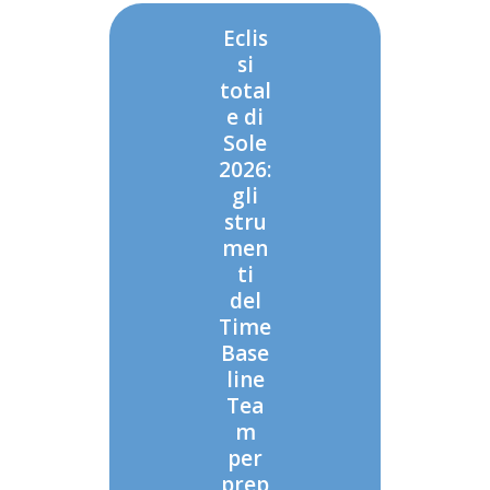
Eclis
si
total
e di
Sole
2026:
gli
stru
men
ti
del
Time
Base
line
Tea
m
per
prep