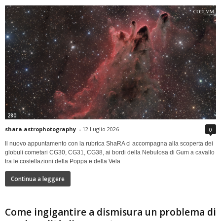
280
shara.astrophotography
-
12 Luglio 2026
0
Il nuovo appuntamento con la rubrica ShaRA ci accompagna alla scoperta dei
globuli cometari CG30, CG31, CG38, ai bordi della Nebulosa di Gum a cavallo
tra le costellazioni della Poppa e della Vela
Continua a leggere
Come ingigantire a dismisura un problema di