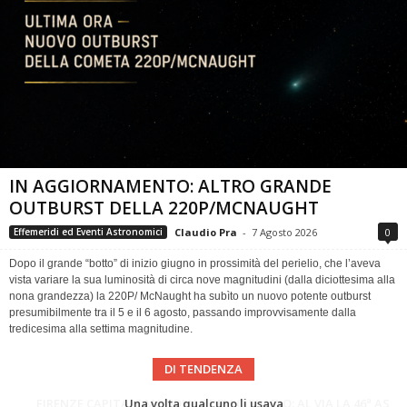
IN AGGIORNAMENTO: ALTRO GRANDE
OUTBURST DELLA 220P/MCNAUGHT
Claudio Pra
-
7 Agosto 2026
0
Effemeridi ed Eventi Astronomici
Dopo il grande “botto” di inizio giugno in prossimità del perielio, che l’aveva
vista variare la sua luminosità di circa nove magnitudini (dalla diciottesima alla
nona grandezza) la 220P/ McNaught ha subìto un nuovo potente outburst
presumibilmente tra il 5 e il 6 agosto, passando improvvisamente dalla
tredicesima alla settima magnitudine.
DI TENDENZA
Cielo del Mese di Agosto 2026
FIRENZE CAPITALE MONDIALE DELLO SPAZIO: AL VIA LA 46ª ASSEMBLEA SCIENTIFICA DEL COSPAR