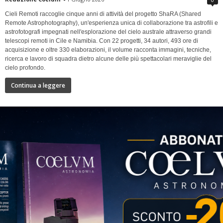
Cieli Remoti raccoglie cinque anni di attività del progetto ShaRA (Shared
Remote Astrophotography), un'esperienza unica di collaborazione tra astrofili e
astrofotografi impegnati nell'esplorazione del cielo australe attraverso grandi
telescopi remoti in Cile e Namibia. Con 22 progetti, 34 autori, 493 ore di
acquisizione e oltre 330 elaborazioni, il volume racconta immagini, tecniche,
ricerca e lavoro di squadra dietro alcune delle più spettacolari meraviglie del
cielo profondo.
Continua a leggere