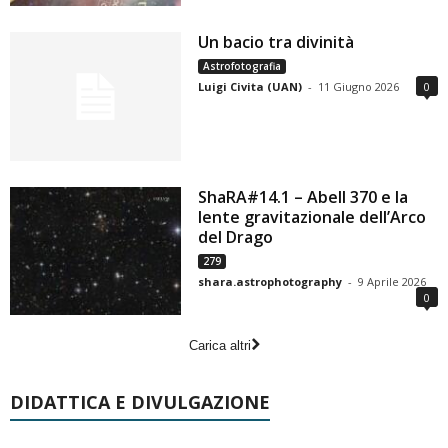
Un bacio tra divinità
Astrofotografia
Luigi Civita (UAN)
-
11 Giugno 2026
0
ShaRA#14.1 – Abell 370 e la
lente gravitazionale dell’Arco
del Drago
279
shara.astrophotography
-
9 Aprile 2026
0
Carica altri
DIDATTICA E DIVULGAZIONE