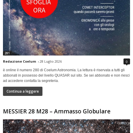
281
Redazione Coelum
-
28 Luglio 2026
0
è online il numero 280 di Coelum Astronomia. La lettura è riservata a tutti gli
abbonati in possesso del livello QUASAR sul sito. Se sei abbonato e non riesci
ad accedere contatta la segreteria.
Continua a leggere
MESSIER 28 M28 – Ammasso Globulare