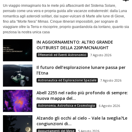
Un viaggio immaginario tra le mete più affascinanti del Sistema Solare,
pensato come una vera e propria guida alle vacanze extraterrestri: dalla Luna
romantica agli asteroidi solitari, dai super-vulcani di Marte alle lune di Giove,
fino alla “Morte Nera” Mimas. Cinque itinerari impossibili, per sognare di
viaggiare oltre la Terra e riscoprire, proprio guardandola da lontano, quanto sia
preziosa la nostra unica casa
IN AGGIORNAMENTO: ALTRO GRANDE
OUTBURST DELLA 220P/MCNAUGHT
Effemeridi ed Eventi Astronomici
7 Agosto 2026
Il futuro dell’esplorazione lunare passa per
l’Etna
Astronautica ed Esplorazione Spaziale
7 Agosto 2026
Abell 2255 nel radio più profondo di sempre:
nuova mappa del...
Astronomia, Astrofisica e Cosmologia
6 Agosto 2026
Alzando gli occhi al cielo – Vale la sveglia?Le
congiunzioni di...
Appuntamenti del Mese
5 Agosto 2026