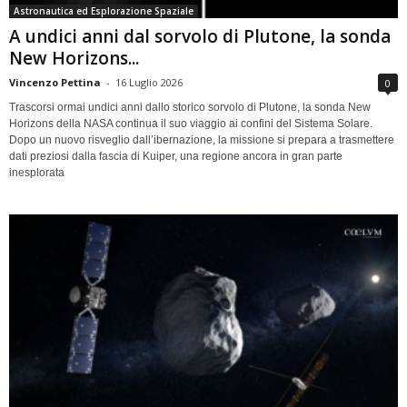
Astronautica ed Esplorazione Spaziale
A undici anni dal sorvolo di Plutone, la sonda
New Horizons...
Vincenzo Pettina
-
16 Luglio 2026
0
Trascorsi ormai undici anni dallo storico sorvolo di Plutone, la sonda New
Horizons della NASA continua il suo viaggio ai confini del Sistema Solare.
Dopo un nuovo risveglio dall’ibernazione, la missione si prepara a trasmettere
dati preziosi dalla fascia di Kuiper, una regione ancora in gran parte
inesplorata