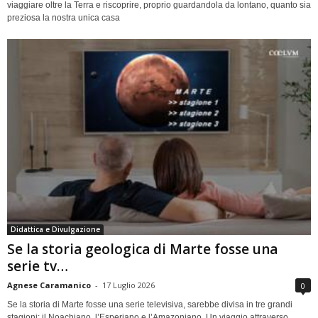
viaggiare oltre la Terra e riscoprire, proprio guardandola da lontano, quanto sia
preziosa la nostra unica casa
Didattica e Divulgazione
Se la storia geologica di Marte fosse una
serie tv…
Agnese Caramanico
-
17 Luglio 2026
0
Se la storia di Marte fosse una serie televisiva, sarebbe divisa in tre grandi
stagioni: il Noachiano, l’Esperiano e l’Amazoniano. Un viaggio attraverso