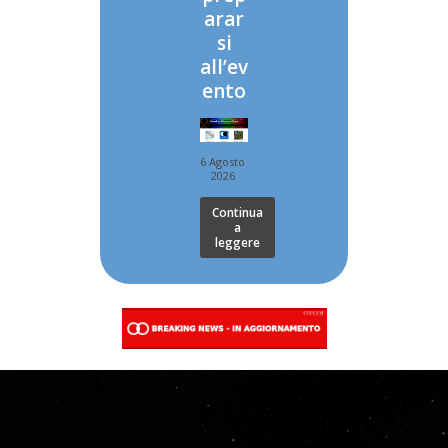
arar
si
all’ev
ento
6 Agosto
2026
Continua
a
leggere