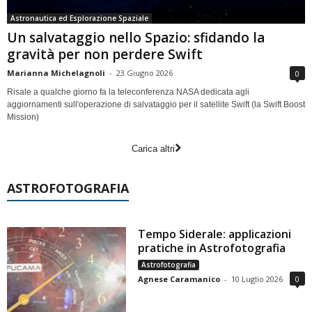
Astronautica ed Esplorazione Spaziale
Un salvataggio nello Spazio: sfidando la
gravità per non perdere Swift
Marianna Michelagnoli
-
23 Giugno 2026
0
Risale a qualche giorno fa la teleconferenza NASA dedicata agli
aggiornamenti sull'operazione di salvataggio per il satellite Swift (la Swift Boost
Mission)
Carica altri
ASTROFOTOGRAFIA
Tempo Siderale: applicazioni
pratiche in Astrofotografia
Astrofotografia
Agnese Caramanico
-
10 Luglio 2026
0