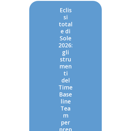
Eclis
si
total
e di
Sole
2026:
gli
stru
men
ti
del
Time
Base
line
Tea
m
per
prep