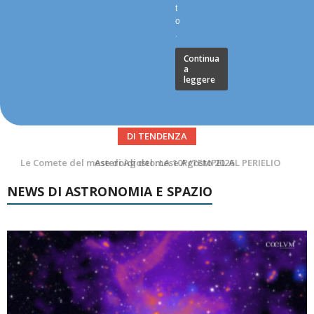
t
o
.
Continua
a
leggere
DI TENDENZA
Asteroidi del mese Agosto 2026
NEWS DI ASTRONOMIA E SPAZIO