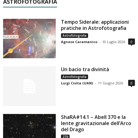
ASTROFOTOGRAFIA
Tempo Siderale: applicazioni
pratiche in Astrofotografia
Astrofotografia
Agnese Caramanico
-
10 Luglio 2026
0
Un bacio tra divinità
Astrofotografia
Luigi Civita (UAN)
-
11 Giugno 2026
0
ShaRA#14.1 – Abell 370 e la
lente gravitazionale dell’Arco
del Drago
279