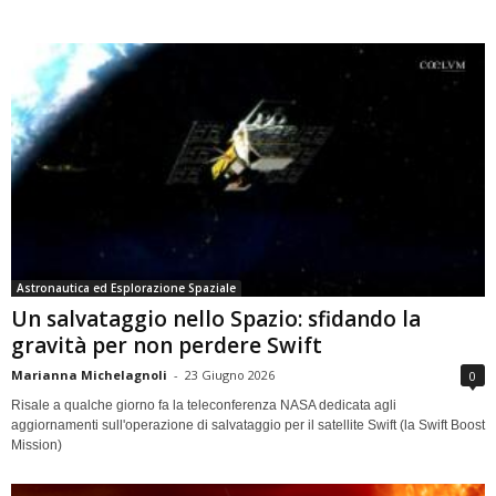
Astronautica ed Esplorazione Spaziale
Un salvataggio nello Spazio: sfidando la
gravità per non perdere Swift
Marianna Michelagnoli
-
23 Giugno 2026
0
Risale a qualche giorno fa la teleconferenza NASA dedicata agli
aggiornamenti sull'operazione di salvataggio per il satellite Swift (la Swift Boost
Mission)