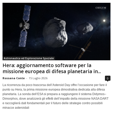
Astronautica ed Esplorazione Spaziale
Hera: aggiornamento software per la
missione europea di difesa planetaria in...
Rossana Conte
-
15 Luglio 2026
0
La ricorrenza da poco trascorsa dell’Asteroid Day offre l’occasione per fare il
punto su Hera, la prima missione europea dimostrativa dedicata alla difesa
planetaria. La sonda dell’ESA si prepara a raggiungere il sistema Didymos–
Dimorphos, dove analizzerà gli effetti dell’impatto della missione NASA DART
e raccoglierà dati fondamentali per il futuro delle strategie contro possibili
minacce asteroidali