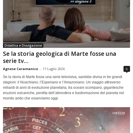
Didattica e Divulgazione
Se la storia geologica di Marte fosse una
serie tv…
Agnese Caramanico
-
17 Luglio 2026
0
Se la storia di Marte fosse una serie televisiva, sarebbe divisa in tre grandi
stagioni: il Noachiano, l’Esperiano e l’Amazoniano. Un viaggio attraverso
miliardi di anni di evoluzione planetaria, tra oceani scomparsi, gigantesche
eruzioni vulcaniche, perdita dell’atmosfera e trasformazione del pianeta nel
mondo arido che osserviamo oggi.