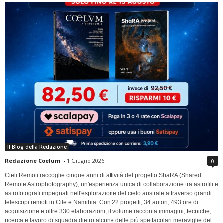
Il Blog della Redazione
Redazione Coelum
-
1 Giugno 2026
0
Cieli Remoti raccoglie cinque anni di attività del progetto ShaRA (Shared
Remote Astrophotography), un'esperienza unica di collaborazione tra astrofili e
astrofotografi impegnati nell'esplorazione del cielo australe attraverso grandi
telescopi remoti in Cile e Namibia. Con 22 progetti, 34 autori, 493 ore di
acquisizione e oltre 330 elaborazioni, il volume racconta immagini, tecniche,
ricerca e lavoro di squadra dietro alcune delle più spettacolari meraviglie del