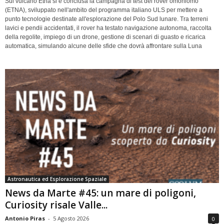
Sul vulcano Etna si è conclusa la campagna di test del rover omoniomo
(ETNA), sviluppato nell'ambito del programma italiano ULS per mettere a
punto tecnologie destinate all'esplorazione del Polo Sud lunare. Tra terreni
lavici e pendii accidentati, il rover ha testato navigazione autonoma, raccolta
della regolite, impiego di un drone, gestione di scenari di guasto e ricarica
automatica, simulando alcune delle sfide che dovrà affrontare sulla Luna
Astronautica ed Esplorazione Spaziale
News da Marte #45: un mare di poligoni,
Curiosity risale Valle...
Antonio Piras
-
5 Agosto 2026
0