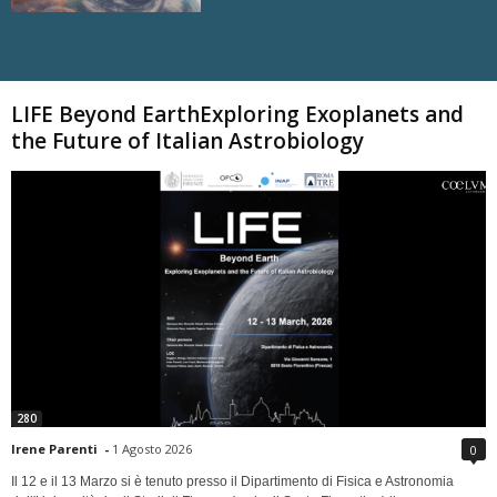
Carica altri
LIFE Beyond EarthExploring Exoplanets and
the Future of Italian Astrobiology
280
Irene Parenti
-
1 Agosto 2026
0
Il 12 e il 13 Marzo si è tenuto presso il Dipartimento di Fisica e Astronomia