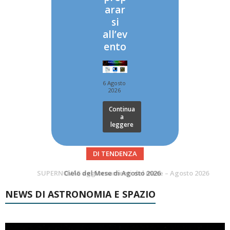
arar
si
all’ev
ento
6 Agosto
2026
Continua
a
leggere
DI TENDENZA
SUPERNOVAE aggiornamenti del mese – Agosto 2026
Le Comete del mese di Agosto: LA 10P/TEMPEL AL PERIELIO
NEWS DI ASTRONOMIA E SPAZIO