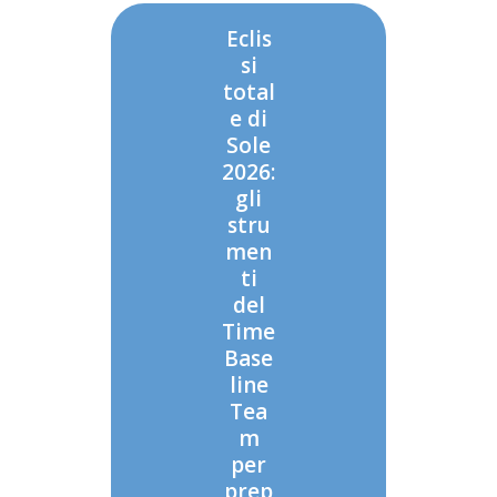
Eclis
si
total
e di
Sole
2026:
gli
stru
men
ti
del
Time
Base
line
Tea
m
per
prep