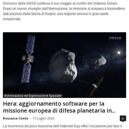
Horizons della NASA continua il suo viaggio ai confini del Sistema Solare.
Dopo un nuovo risveglio dall’ibernazione, la missione si prepara a trasmettere
dati preziosi dalla fascia di Kuiper, una regione ancora in gran parte
inesplorata
Astronautica ed Esplorazione Spaziale
Hera: aggiornamento software per la
missione europea di difesa planetaria in...
Rossana Conte
-
15 Luglio 2026
0
La ricorrenza da poco trascorsa dell’Asteroid Day offre l’occasione per fare il