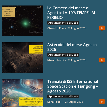
Le Comete del mese di
Agosto: LA 10P/TEMPEL AL
PERIELIO
Appuntamenti del Mese
Claudio Pra
-
29 Luglio 2026
0
Asteroidi del mese Agosto
2026
Appuntamenti del Mese
Marco Iozzi
-
28 Luglio 2026
0
Transiti di ISS International
Space Station e Tiangong –
Agosto 2026
Appuntamenti del Mese
Lara Fossi
-
27 Luglio 2026
0