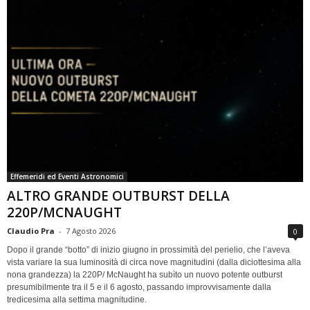
Effemeridi ed Eventi Astronomici
ALTRO GRANDE OUTBURST DELLA
220P/MCNAUGHT
Claudio Pra
-
7 Agosto 2026
0
Dopo il grande “botto” di inizio giugno in prossimità del perielio, che l’aveva
vista variare la sua luminosità di circa nove magnitudini (dalla diciottesima alla
nona grandezza) la 220P/ McNaught ha subìto un nuovo potente outburst
presumibilmente tra il 5 e il 6 agosto, passando improvvisamente dalla
tredicesima alla settima magnitudine.