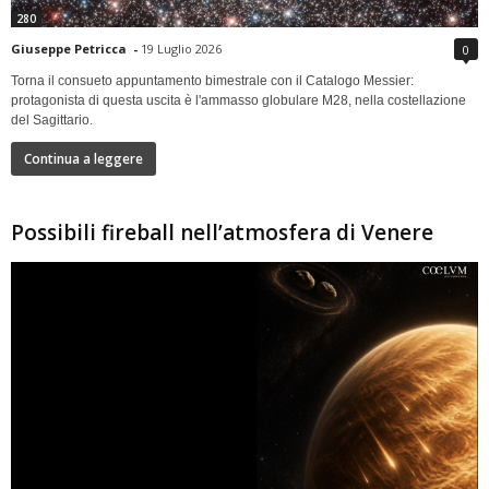
280
Giuseppe Petricca
-
19 Luglio 2026
0
Torna il consueto appuntamento bimestrale con il Catalogo Messier:
protagonista di questa uscita è l'ammasso globulare M28, nella costellazione
del Sagittario.
Continua a leggere
Possibili fireball nell’atmosfera di Venere