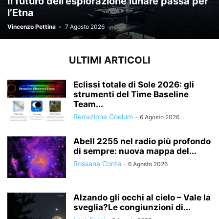
Il futuro dell’esplorazione lunare passa per
l’Etna
Vincenzo Pettina
-
7 Agosto 2026
ULTIMI ARTICOLI
Eclissi totale di Sole 2026: gli
strumenti del Time Baseline
Team...
Redazione Coelum
-
6 Agosto 2026
Abell 2255 nel radio più profondo
di sempre: nuova mappa del...
Rossana Conte
-
6 Agosto 2026
Alzando gli occhi al cielo – Vale la
sveglia?Le congiunzioni di...