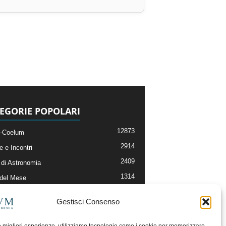
EGORIE POPOLARI
12873
-Coelum
2914
e e Incontri
2409
di Astronomia
1314
 del Mese
365
nomia, Astrofisica e Cosmologia
Gestisci Consenso
268
li e Risorse On-Line
192
og della Redazione