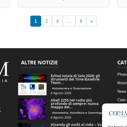
1
2
3
…
9
»
ALTRE NOTIZIE
CAT
Photo
Eclissi totale di Sole 2026: gli
strumenti del Time Baseline
Team...
Mostr
Astrotecnica e Osservazione
News 
6 Agosto 2026
Abell 2255 nel radio più
Cielo
profondo di sempre: nuova
mappa del...
Astro
Astronomia, Astrofisica e Cosmologia
Artico
6 Agosto 2026
Alzando gli occhi al cielo – Vale
Il Bl