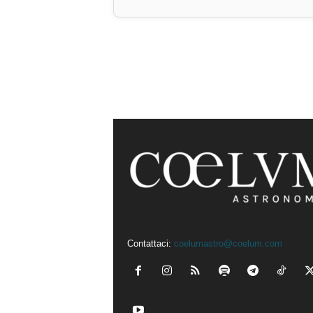
Contattaci:
coelumastro@coelum.com