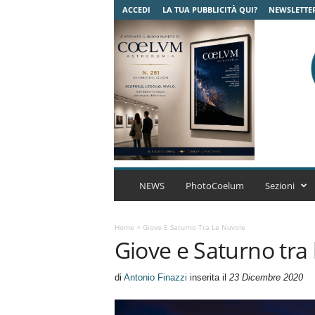
ACCEDI
LA TUA PUBBLICITÀ QUI?
NEWSLETTE
C
o
NEWS
PhotoCoelum
Sezioni
e
l
u
Home
>
Giove E Saturno Tra Le Nuvole
Giove e Saturno tra 
m
A
s
di
Antonio Finazzi
inserita il
23 Dicembre 2020
t
r
o