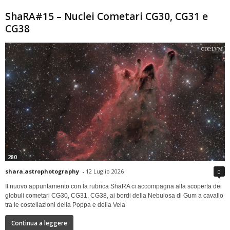
ShaRA#15 – Nuclei Cometari CG30, CG31 e
CG38
280
shara.astrophotography
-
12 Luglio 2026
0
Il nuovo appuntamento con la rubrica ShaRA ci accompagna alla scoperta dei
globuli cometari CG30, CG31, CG38, ai bordi della Nebulosa di Gum a cavallo
tra le costellazioni della Poppa e della Vela
Continua a leggere