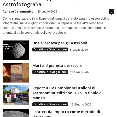
Astrofotografia
Agnese Caramanico
-
10 Luglio 2026
0
Come si può sapere in anticipo quali oggetti del cielo saranno osservabili o
fotografabili nelle migliori condizioni? La risposta passa attraverso l'ora
siderale locale e un semplice strumento, l'orologio siderale, che permette di
orientarsi tra le coordinate della volta celeste
Una Giornata per gli Asteroidi
Didattica e Divulgazione
3 Luglio 2026
Marte, il pianeta dei record
Didattica e Divulgazione
19 Giugno 2026
Report XXIV Campionati Italiani di
AstronomiaL'edizione 2026: la finale di
Monza...
Didattica e Divulgazione
16 Giugno 2026
I crateri da impatto come metodo di
datazione