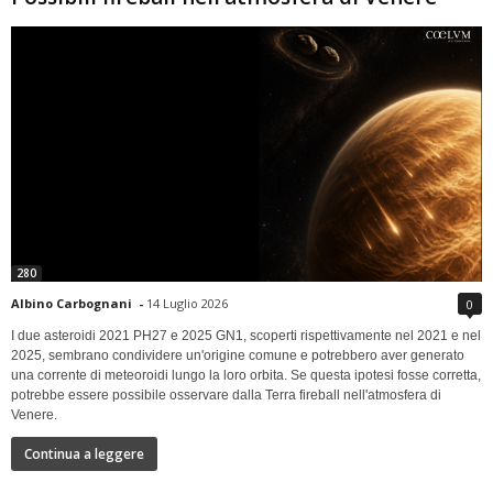
280
Albino Carbognani
-
14 Luglio 2026
0
I due asteroidi 2021 PH27 e 2025 GN1, scoperti rispettivamente nel 2021 e nel
2025, sembrano condividere un'origine comune e potrebbero aver generato
una corrente di meteoroidi lungo la loro orbita. Se questa ipotesi fosse corretta,
potrebbe essere possibile osservare dalla Terra fireball nell'atmosfera di
Venere.
Continua a leggere