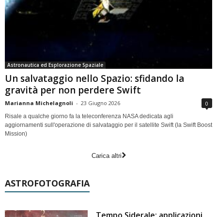
Astronautica ed Esplorazione Spaziale
Un salvataggio nello Spazio: sfidando la
gravità per non perdere Swift
Marianna Michelagnoli
-
23 Giugno 2026
0
Risale a qualche giorno fa la teleconferenza NASA dedicata agli
aggiornamenti sull'operazione di salvataggio per il satellite Swift (la Swift Boost
Mission)
Carica altri
ASTROFOTOGRAFIA
Tempo Siderale: applicazioni