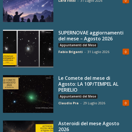
Lara Fossi
-
31 Luglio 2026
0
SUPERNOVAE aggiornamenti
del mese – Agosto 2026
Appuntamenti del Mese
Fabio Briganti
-
31 Luglio 2026
0
Le Comete del mese di
Agosto: LA 10P/TEMPEL AL
PERIELIO
Appuntamenti del Mese
Claudio Pra
-
29 Luglio 2026
0
Asteroidi del mese Agosto
2026