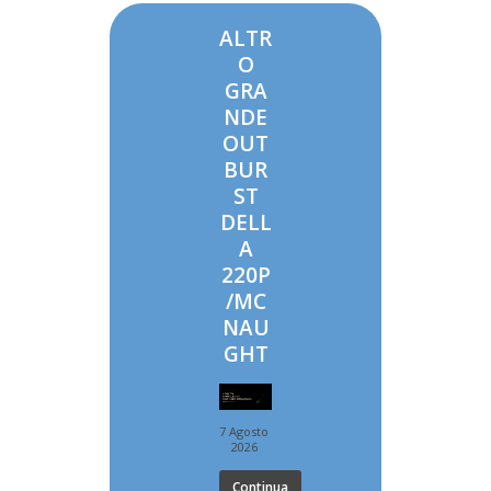
ALTR
O
GRA
NDE
OUT
BUR
ST
DELL
A
220P
/MC
NAU
GHT
7 Agosto
2026
Continua