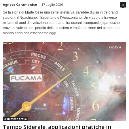
Agnese Caramanico
-
17 Luglio 2026
0
Se la storia di Marte fosse una serie televisiva, sarebbe divisa in tre grandi
stagioni: il Noachiano, l’Esperiano e l’Amazoniano. Un viaggio attraverso
miliardi di anni di evoluzione planetaria, tra oceani scomparsi, gigantesche
eruzioni vulcaniche, perdita dell’atmosfera e trasformazione del pianeta nel
mondo arido che osserviamo oggi.
Astrofotografia
Tempo Siderale: applicazioni pratiche in