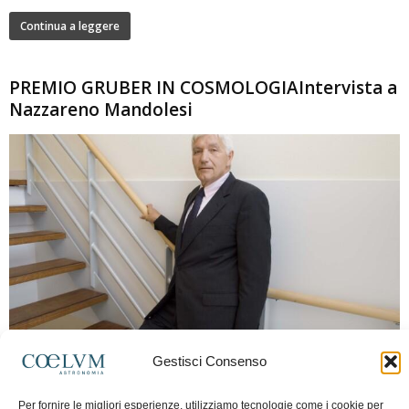
Continua a leggere
PREMIO GRUBER IN COSMOLOGIAIntervista a
Nazzareno Mandolesi
280
Gestisci Consenso
Frida Paolella
-
16 Giugno 2026
0
Intervista al professor Nazzareno Mandolesi, tra i protagonisti della cosmologia
Per fornire le migliori esperienze, utilizziamo tecnologie come i cookie per
spaziale europea e della missione Planck. Il dialogo ripercorre i principali