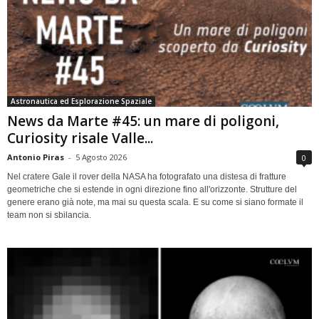
Astronautica ed Esplorazione Spaziale
News da Marte #45: un mare di poligoni,
Curiosity risale Valle...
Antonio Piras
-
5 Agosto 2026
0
Nel cratere Gale il rover della NASA ha fotografato una distesa di fratture
geometriche che si estende in ogni direzione fino all'orizzonte. Strutture del
genere erano già note, ma mai su questa scala. E su come si siano formate il
team non si sbilancia.