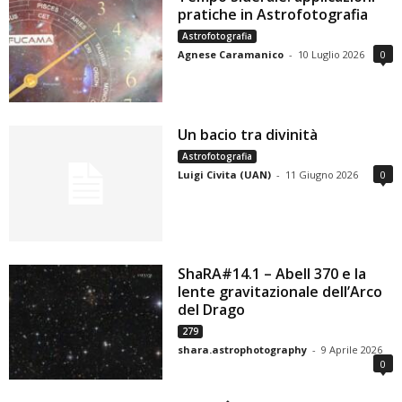
pratiche in Astrofotografia
Astrofotografia
Agnese Caramanico
-
10 Luglio 2026
0
Un bacio tra divinità
Astrofotografia
Luigi Civita (UAN)
-
11 Giugno 2026
0
ShaRA#14.1 – Abell 370 e la
lente gravitazionale dell’Arco
del Drago
279
shara.astrophotography
-
9 Aprile 2026
0