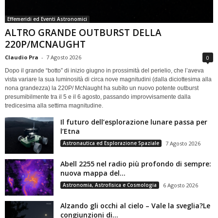
Effemeridi ed Eventi Astronomici
ALTRO GRANDE OUTBURST DELLA
220P/MCNAUGHT
Claudio Pra
-
7 Agosto 2026
0
Dopo il grande “botto” di inizio giugno in prossimità del perielio, che l’aveva
vista variare la sua luminosità di circa nove magnitudini (dalla diciottesima alla
nona grandezza) la 220P/ McNaught ha subìto un nuovo potente outburst
presumibilmente tra il 5 e il 6 agosto, passando improvvisamente dalla
tredicesima alla settima magnitudine.
Il futuro dell’esplorazione lunare passa per
l’Etna
Astronautica ed Esplorazione Spaziale
7 Agosto 2026
Abell 2255 nel radio più profondo di sempre:
nuova mappa del...
Astronomia, Astrofisica e Cosmologia
6 Agosto 2026
Alzando gli occhi al cielo – Vale la sveglia?Le
congiunzioni di...