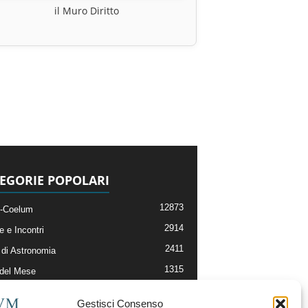
il Muro Diritto
EGORIE POPOLARI
12873
-Coelum
2914
e e Incontri
2411
di Astronomia
1315
 del Mese
365
nomia, Astrofisica e Cosmologia
Gestisci Consenso