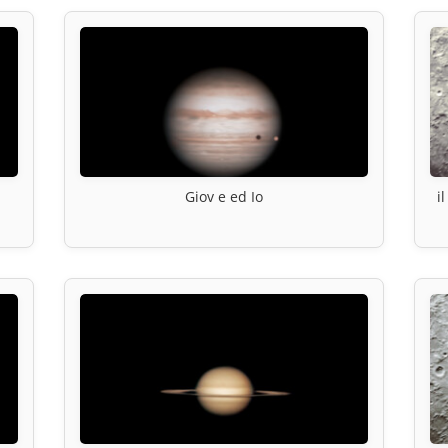
Giov e ed Io
i