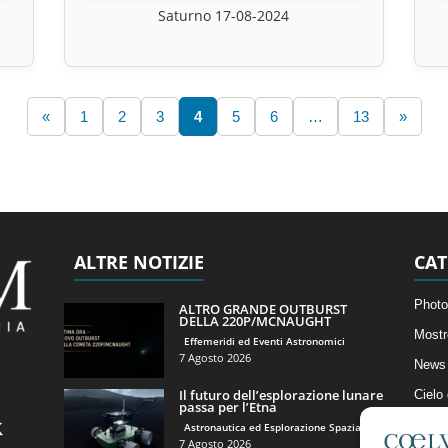
Saturno 17-08-2024
«
1
2
3
4
5
6
…
13
»
ALTRE NOTIZIE
CAT
Photo
ALTRO GRANDE OUTBURST
DELLA 220P/MCNAUGHT
Mostr
Effemeridi ed Eventi Astronomici
7 Agosto 2026
News 
Il futuro dell’esplorazione lunare
Cielo
passa per l’Etna
Astro
Astronautica ed Esplorazione Spaziale
7 Agosto 2026