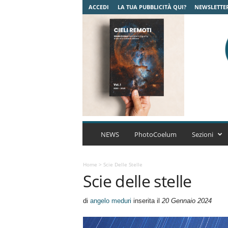
ACCEDI
LA TUA PUBBLICITÀ QUI?
NEWSLETTE
C
o
NEWS
PhotoCoelum
Sezioni
e
l
u
Home
>
Scie Delle Stelle
Scie delle stelle
m
A
s
di
angelo meduri
inserita il
20 Gennaio 2024
t
r
o