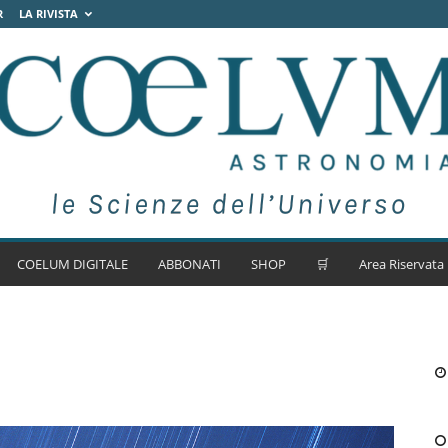
R
LA RIVISTA
COELUM DIGITALE
ABBONATI
SHOP
🛒
Area Riservata