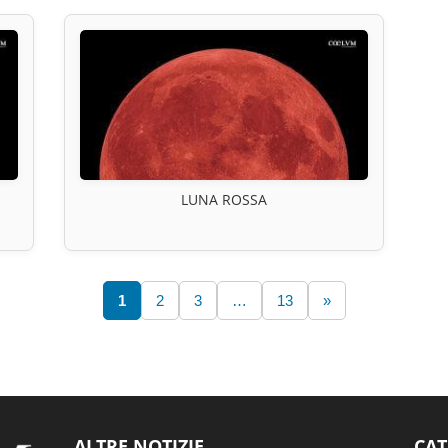
LUNA ROSSA
1
2
3
…
13
»
ALTRE NOTIZIE
CAT