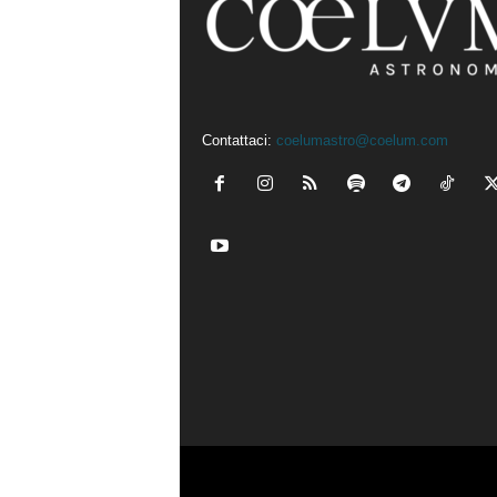
Contattaci:
coelumastro@coelum.com