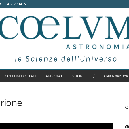
R
LA RIVISTA
COELUM DIGITALE
ABBONATI
SHOP
🛒
Area Riservata
orione