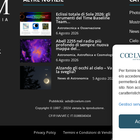
Photo
Eclissi totale di Sole 2026: gli
strumenti del Time Baseline
Team...
Mostr
Astrotecnica e Osservazione
News 
6 Agosto 2026
Abell 2255 nel radio più
Cielo
profondo di sempre: nuova
mappa del...
Astro
Astronomia, Astrofisica e Cosmologia
Artico
6 Agosto 2026
Alzando gli occhi al cielo – Vale
Il Bl
Per fornire 
la sveglia?
e/o accedere
News di Astronomia
5 Agosto 2026
permetterà d
sito. Non ac
caratteristic
Pubblicità:
ads@coelum.com
Gestisci serv
Copyright © 1997 - 2024 vietata la riproduzione.
CF/P.IVA/VAT.C IT.01988340434
Ac
Privacy Policy
Termini e Condizioni di Vendita
Diritto di r
Regolamento Comm