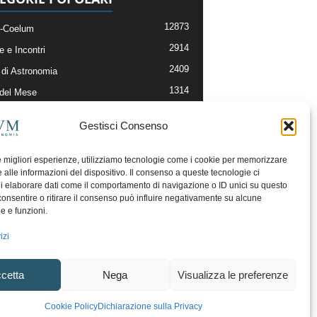
12873
-Coelum
2914
e e Incontri
2409
di Astronomia
1314
 del Mese
365
nomia, Astrofisica e Cosmologia
Gestisci Consenso
268
li e Risorse On-Line
192
og della Redazione
le migliori esperienze, utilizziamo tecnologie come i cookie per memorizzare
 alle informazioni del dispositivo. Il consenso a queste tecnologie ci
i elaborare dati come il comportamento di navigazione o ID unici su questo
consentire o ritirare il consenso può influire negativamente su alcune
he e funzioni.
izi
cetta
Nega
Visualizza le preferenze
ecesso
Regolamento uso sezione PhotoCoelum
Cookie Policy
Dichiarazione sulla Privacy
unity e Aree di Discussione
Cookie Policy (UE)