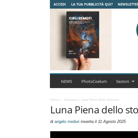
ACCEDI
LA TUA PUBBLICITÀ QUI?
NEWSLETTE
C
o
NEWS
PhotoCoelum
Sezioni
e
l
u
Home
>
- Nessuno
>
Luna Piena Dello Storione
Luna Piena dello st
m
A
s
di
angelo meduri
inserita il
11 Agosto 2025
t
r
o