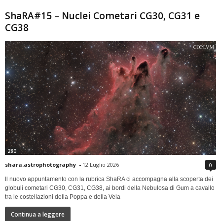
ShaRA#15 – Nuclei Cometari CG30, CG31 e
CG38
280
shara.astrophotography
-
12 Luglio 2026
0
Il nuovo appuntamento con la rubrica ShaRA ci accompagna alla scoperta dei
globuli cometari CG30, CG31, CG38, ai bordi della Nebulosa di Gum a cavallo
tra le costellazioni della Poppa e della Vela
Continua a leggere