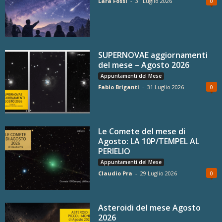
Lara Fossi
-
31 Luglio 2026
0
SUPERNOVAE aggiornamenti
del mese – Agosto 2026
Appuntamenti del Mese
Fabio Briganti
-
31 Luglio 2026
0
Le Comete del mese di
Agosto: LA 10P/TEMPEL AL
PERIELIO
Appuntamenti del Mese
Claudio Pra
-
29 Luglio 2026
0
Asteroidi del mese Agosto
2026