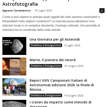
Astrofotografia
Agnese Caramanico
-
10 Luglio 2026
0
Come si può sapere in anticipo quali oggetti del cielo saranno osservabili o
fotografabili nelle migliori condizioni? La risposta passa attraverso l'ora
siderale locale e un semplice strumento, l'orologio siderale, che permette di
orientarsi tra le coordinate della volta celeste
Una Giornata per gli Asteroidi
Didattica e Divulgazione
3 Luglio 2026
Marte, il pianeta dei record
Didattica e Divulgazione
19 Giugno 2026
Report XXIV Campionati Italiani di
AstronomiaL'edizione 2026: la finale di
Monza...
Didattica e Divulgazione
16 Giugno 2026
I crateri da impatto come metodo di
datazione