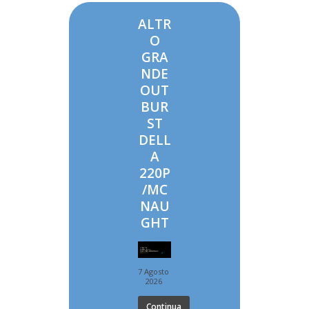
ALTR
O
GRA
NDE
OUT
BUR
ST
DELL
A
220P
/MC
NAU
GHT
7 Agosto
2026
Continua