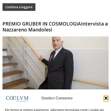
Continua a leggere
PREMIO GRUBER IN COSMOLOGIAIntervista a
Nazzareno Mandolesi
280
Gestisci Consenso
Frida Paolella
-
16 Giugno 2026
0
Intervista al professor Nazzareno Mandolesi, tra i protagonisti della cosmologia
Per fornire le migliori esperienze, utilizziamo tecnologie come i cookie per
spaziale europea e della missione Planck. Il dialogo ripercorre i principali