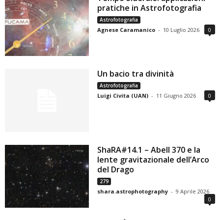
pratiche in Astrofotografia
Astrofotografia
Agnese Caramanico
-
10 Luglio 2026
0
Un bacio tra divinità
Astrofotografia
Luigi Civita (UAN)
-
11 Giugno 2026
0
ShaRA#14.1 – Abell 370 e la
lente gravitazionale dell’Arco
del Drago
279
shara.astrophotography
-
9 Aprile 2026
0