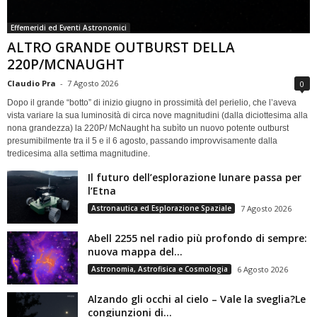
Effemeridi ed Eventi Astronomici
ALTRO GRANDE OUTBURST DELLA
220P/MCNAUGHT
Claudio Pra
-
7 Agosto 2026
0
Dopo il grande “botto” di inizio giugno in prossimità del perielio, che l’aveva
vista variare la sua luminosità di circa nove magnitudini (dalla diciottesima alla
nona grandezza) la 220P/ McNaught ha subìto un nuovo potente outburst
presumibilmente tra il 5 e il 6 agosto, passando improvvisamente dalla
tredicesima alla settima magnitudine.
Il futuro dell’esplorazione lunare passa per
l’Etna
Astronautica ed Esplorazione Spaziale
7 Agosto 2026
Abell 2255 nel radio più profondo di sempre:
nuova mappa del...
Astronomia, Astrofisica e Cosmologia
6 Agosto 2026
Alzando gli occhi al cielo – Vale la sveglia?Le
congiunzioni di...