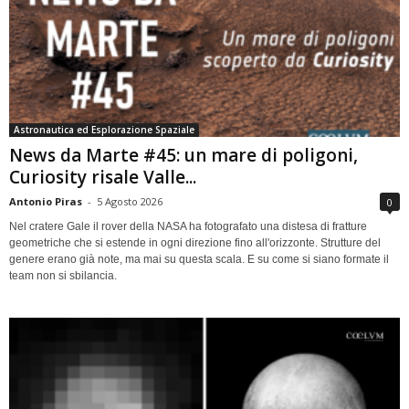
Astronautica ed Esplorazione Spaziale
News da Marte #45: un mare di poligoni,
Curiosity risale Valle...
Antonio Piras
-
5 Agosto 2026
0
Nel cratere Gale il rover della NASA ha fotografato una distesa di fratture
geometriche che si estende in ogni direzione fino all'orizzonte. Strutture del
genere erano già note, ma mai su questa scala. E su come si siano formate il
team non si sbilancia.