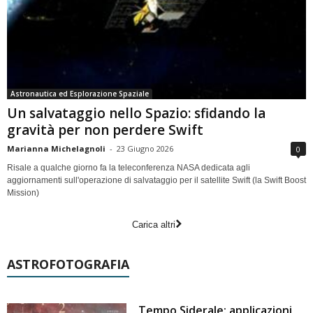
Astronautica ed Esplorazione Spaziale
Un salvataggio nello Spazio: sfidando la
gravità per non perdere Swift
Marianna Michelagnoli
-
23 Giugno 2026
0
Risale a qualche giorno fa la teleconferenza NASA dedicata agli
aggiornamenti sull'operazione di salvataggio per il satellite Swift (la Swift Boost
Mission)
Carica altri
ASTROFOTOGRAFIA
Tempo Siderale: applicazioni