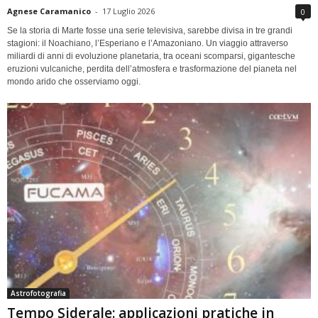
Agnese Caramanico
-
17 Luglio 2026
0
Se la storia di Marte fosse una serie televisiva, sarebbe divisa in tre grandi
stagioni: il Noachiano, l’Esperiano e l’Amazoniano. Un viaggio attraverso
miliardi di anni di evoluzione planetaria, tra oceani scomparsi, gigantesche
eruzioni vulcaniche, perdita dell’atmosfera e trasformazione del pianeta nel
mondo arido che osserviamo oggi.
Astrofotografia
Tempo Siderale: applicazioni pratiche in