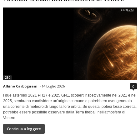
280
Albino Carbognani
-
14 Luglio 2026
0
I due asteroidi 2021 PH27 e 2025 GN1, scoperti rispettivamente nel 2021 e nel
2025, sembrano condividere un'origine comune e potrebbero aver generato
una corrente di meteoroidi lungo la loro orbita. Se questa ipotesi fosse corretta,
potrebbe essere possibile osservare dalla Terra fireball nell'atmosfera di
Venere.
Continua a leggere