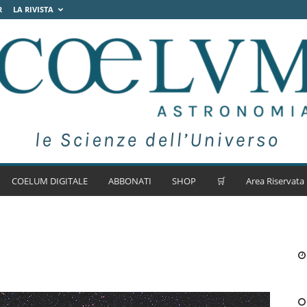
R
LA RIVISTA
COELUM DIGITALE
ABBONATI
SHOP
🛒
Area Riservata