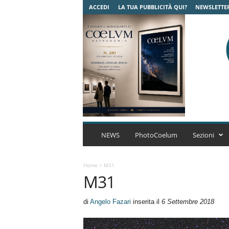
ACCEDI
LA TUA PUBBLICITÀ QUI?
NEWSLETTE
C
o
NEWS
PhotoCoelum
Sezioni
e
l
u
Home
>
M31
M31
m
A
s
di
Angelo Fazari
inserita il
6 Settembre 2018
t
r
o