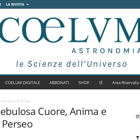
R
LA RIVISTA
COELUM DIGITALE
ABBONATI
SHOP
🛒
Area Riservata
o Ammasso Di Perseo
ebulosa Cuore, Anima e
 Perseo