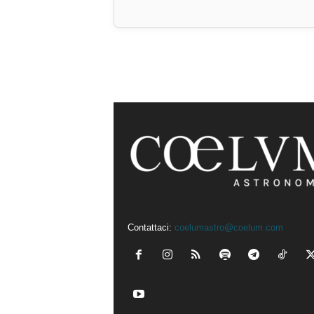
Contattaci:
coelumastro@coelum.com