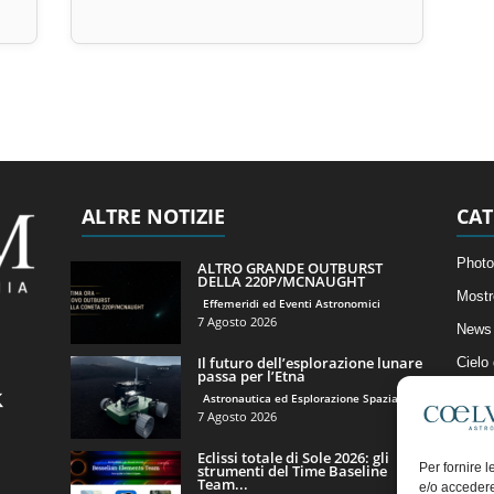
ALTRE NOTIZIE
CAT
Photo
ALTRO GRANDE OUTBURST
DELLA 220P/MCNAUGHT
Mostr
Effemeridi ed Eventi Astronomici
7 Agosto 2026
News 
Il futuro dell’esplorazione lunare
Cielo
passa per l’Etna
Astro
Astronautica ed Esplorazione Spaziale
7 Agosto 2026
Artico
Eclissi totale di Sole 2026: gli
Il Bl
Per fornire 
strumenti del Time Baseline
Team...
e/o accedere