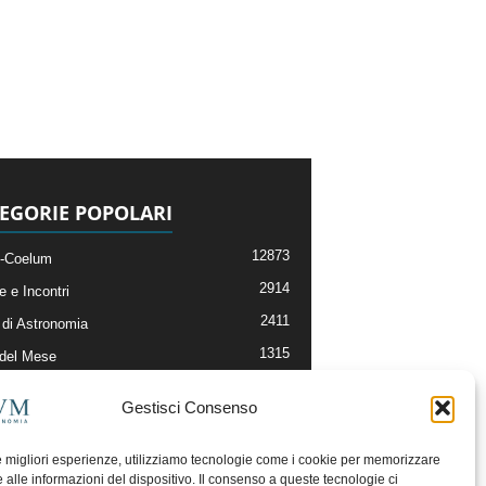
EGORIE POPOLARI
12873
-Coelum
2914
e e Incontri
2411
di Astronomia
1315
 del Mese
365
nomia, Astrofisica e Cosmologia
Gestisci Consenso
268
li e Risorse On-Line
192
og della Redazione
le migliori esperienze, utilizziamo tecnologie come i cookie per memorizzare
 alle informazioni del dispositivo. Il consenso a queste tecnologie ci