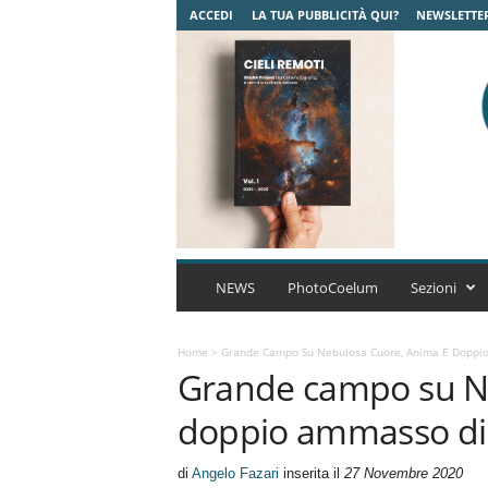
ACCEDI
LA TUA PUBBLICITÀ QUI?
NEWSLETTE
C
o
NEWS
PhotoCoelum
Sezioni
e
l
u
Home
>
Grande Campo Su Nebulosa Cuore, Anima E Doppi
Grande campo su N
m
A
doppio ammasso di
s
t
r
di
Angelo Fazari
inserita il
27 Novembre 2020
o