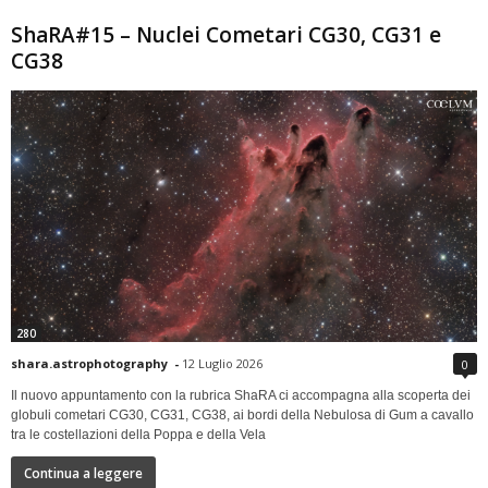
ShaRA#15 – Nuclei Cometari CG30, CG31 e
CG38
280
shara.astrophotography
-
12 Luglio 2026
0
Il nuovo appuntamento con la rubrica ShaRA ci accompagna alla scoperta dei
globuli cometari CG30, CG31, CG38, ai bordi della Nebulosa di Gum a cavallo
tra le costellazioni della Poppa e della Vela
Continua a leggere