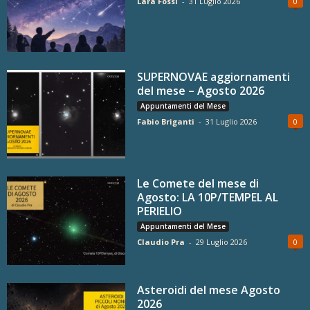
Lara Fossi
-
31 Luglio 2026
0
SUPERNOVAE aggiornamenti
del mese – Agosto 2026
Appuntamenti del Mese
Fabio Briganti
-
31 Luglio 2026
0
Le Comete del mese di
Agosto: LA 10P/TEMPEL AL
PERIELIO
Appuntamenti del Mese
Claudio Pra
-
29 Luglio 2026
0
Asteroidi del mese Agosto
2026