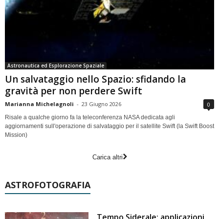
Astronautica ed Esplorazione Spaziale
Un salvataggio nello Spazio: sfidando la
gravità per non perdere Swift
Marianna Michelagnoli
-
23 Giugno 2026
0
Risale a qualche giorno fa la teleconferenza NASA dedicata agli
aggiornamenti sull'operazione di salvataggio per il satellite Swift (la Swift Boost
Mission)
Carica altri
ASTROFOTOGRAFIA
Tempo Siderale: applicazioni