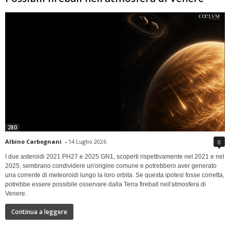
280
Albino Carbognani
-
14 Luglio 2026
0
I due asteroidi 2021 PH27 e 2025 GN1, scoperti rispettivamente nel 2021 e nel
2025, sembrano condividere un'origine comune e potrebbero aver generato
una corrente di meteoroidi lungo la loro orbita. Se questa ipotesi fosse corretta,
potrebbe essere possibile osservare dalla Terra fireball nell'atmosfera di
Venere.
Continua a leggere