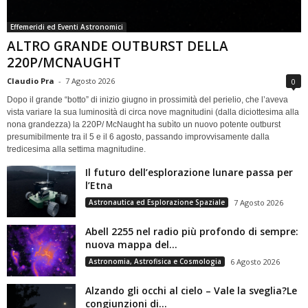
Effemeridi ed Eventi Astronomici
ALTRO GRANDE OUTBURST DELLA
220P/MCNAUGHT
Claudio Pra
-
7 Agosto 2026
0
Dopo il grande “botto” di inizio giugno in prossimità del perielio, che l’aveva
vista variare la sua luminosità di circa nove magnitudini (dalla diciottesima alla
nona grandezza) la 220P/ McNaught ha subìto un nuovo potente outburst
presumibilmente tra il 5 e il 6 agosto, passando improvvisamente dalla
tredicesima alla settima magnitudine.
Il futuro dell’esplorazione lunare passa per
l’Etna
Astronautica ed Esplorazione Spaziale
7 Agosto 2026
Abell 2255 nel radio più profondo di sempre:
nuova mappa del...
Astronomia, Astrofisica e Cosmologia
6 Agosto 2026
Alzando gli occhi al cielo – Vale la sveglia?Le
congiunzioni di...