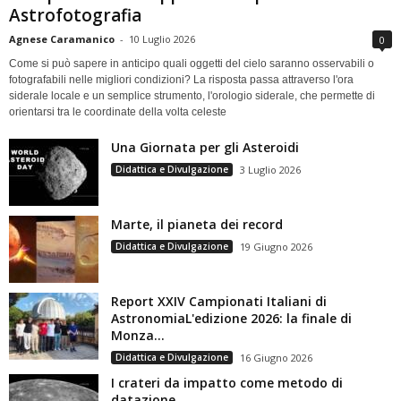
Astrofotografia
Agnese Caramanico
-
10 Luglio 2026
0
Come si può sapere in anticipo quali oggetti del cielo saranno osservabili o
fotografabili nelle migliori condizioni? La risposta passa attraverso l'ora
siderale locale e un semplice strumento, l'orologio siderale, che permette di
orientarsi tra le coordinate della volta celeste
Una Giornata per gli Asteroidi
Didattica e Divulgazione
3 Luglio 2026
Marte, il pianeta dei record
Didattica e Divulgazione
19 Giugno 2026
Report XXIV Campionati Italiani di
AstronomiaL'edizione 2026: la finale di
Monza...
Didattica e Divulgazione
16 Giugno 2026
I crateri da impatto come metodo di
datazione