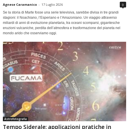
Agnese Caramanico
-
17 Luglio 2026
0
Se la storia di Marte fosse una serie televisiva, sarebbe divisa in tre grandi
stagioni: il Noachiano, l’Esperiano e l’Amazoniano. Un viaggio attraverso
miliardi di anni di evoluzione planetaria, tra oceani scomparsi, gigantesche
eruzioni vulcaniche, perdita dell’atmosfera e trasformazione del pianeta nel
mondo arido che osserviamo oggi.
Astrofotografia
Tempo Siderale: applicazioni pratiche in