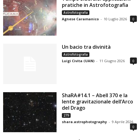
pratiche in Astrofotografia
Astrofotografia
Agnese Caramanico
-
10 Luglio 2026
0
Un bacio tra divinità
Astrofotografia
Luigi Civita (UAN)
-
11 Giugno 2026
0
ShaRA#14.1 – Abell 370 e la
lente gravitazionale dell’Arco
del Drago
279
shara.astrophotography
-
9 Aprile 2026
0