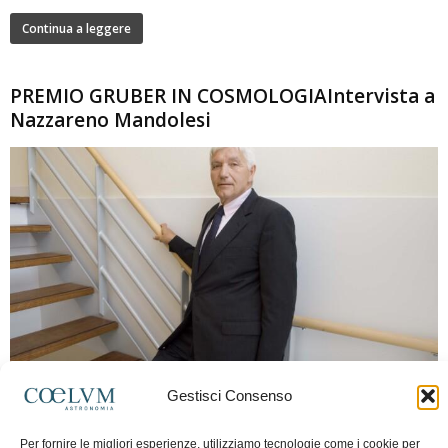
Continua a leggere
PREMIO GRUBER IN COSMOLOGIAIntervista a
Nazzareno Mandolesi
280
Gestisci Consenso
Frida Paolella
-
16 Giugno 2026
0
Intervista al professor Nazzareno Mandolesi, tra i protagonisti della cosmologia
Per fornire le migliori esperienze, utilizziamo tecnologie come i cookie per
spaziale europea e della missione Planck. Il dialogo ripercorre i principali