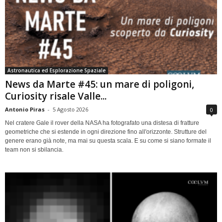
Astronautica ed Esplorazione Spaziale
News da Marte #45: un mare di poligoni,
Curiosity risale Valle...
Antonio Piras
-
5 Agosto 2026
0
Nel cratere Gale il rover della NASA ha fotografato una distesa di fratture
geometriche che si estende in ogni direzione fino all'orizzonte. Strutture del
genere erano già note, ma mai su questa scala. E su come si siano formate il
team non si sbilancia.