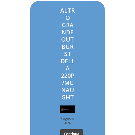
ALTR
O
GRA
NDE
OUT
BUR
ST
DELL
A
220P
/MC
NAU
GHT
7 Agosto
2026
Continua