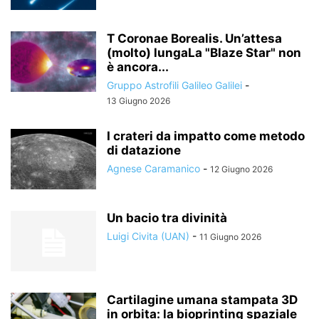
T Coronae Borealis. Un’attesa
(molto) lungaLa "Blaze Star" non
è ancora...
Gruppo Astrofili Galileo Galilei
-
13 Giugno 2026
I crateri da impatto come metodo
di datazione
Agnese Caramanico
-
12 Giugno 2026
Un bacio tra divinità
Luigi Civita (UAN)
-
11 Giugno 2026
Cartilagine umana stampata 3D
in orbita: la bioprinting spaziale