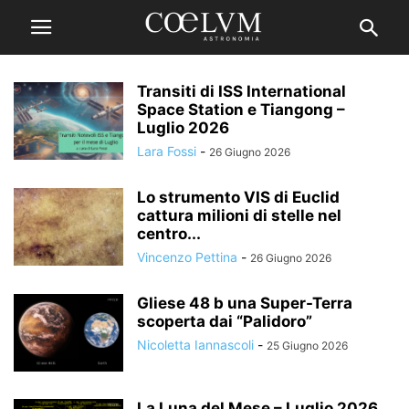
Transiti di ISS International
Space Station e Tiangong –
Luglio 2026
Lara Fossi
-
26 Giugno 2026
Lo strumento VIS di Euclid
cattura milioni di stelle nel
centro...
Vincenzo Pettina
-
26 Giugno 2026
Gliese 48 b una Super-Terra
scoperta dai “Palidoro”
Nicoletta Iannascoli
-
25 Giugno 2026
La Luna del Mese – Luglio 2026