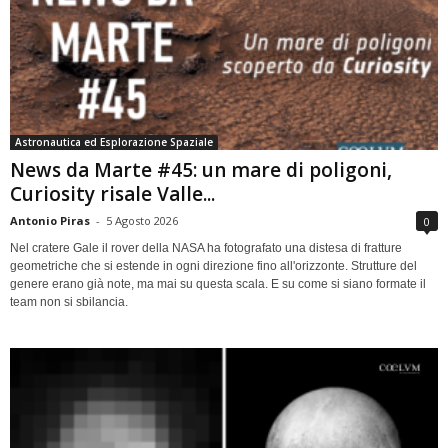
Astronautica ed Esplorazione Spaziale
News da Marte #45: un mare di poligoni,
Curiosity risale Valle...
Antonio Piras
-
5 Agosto 2026
0
Nel cratere Gale il rover della NASA ha fotografato una distesa di fratture
geometriche che si estende in ogni direzione fino all'orizzonte. Strutture del
genere erano già note, ma mai su questa scala. E su come si siano formate il
team non si sbilancia.