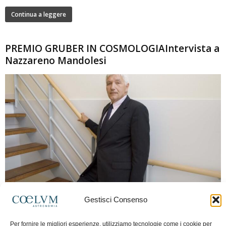
Continua a leggere
PREMIO GRUBER IN COSMOLOGIAIntervista a
Nazzareno Mandolesi
280
Gestisci Consenso
Frida Paolella
-
16 Giugno 2026
0
Intervista al professor Nazzareno Mandolesi, tra i protagonisti della cosmologia
Per fornire le migliori esperienze, utilizziamo tecnologie come i cookie per
spaziale europea e della missione Planck. Il dialogo ripercorre i principali