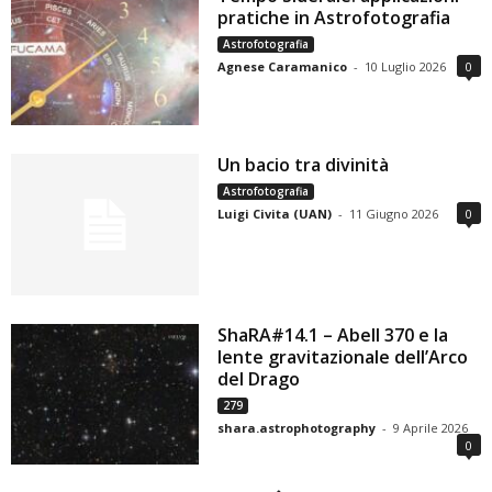
pratiche in Astrofotografia
Astrofotografia
Agnese Caramanico
-
10 Luglio 2026
0
Un bacio tra divinità
Astrofotografia
Luigi Civita (UAN)
-
11 Giugno 2026
0
ShaRA#14.1 – Abell 370 e la
lente gravitazionale dell’Arco
del Drago
279
shara.astrophotography
-
9 Aprile 2026
0