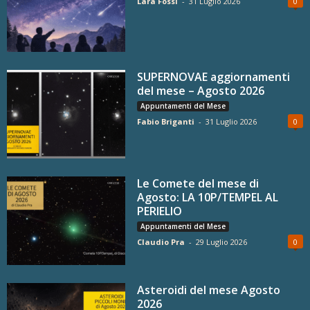
Lara Fossi
-
31 Luglio 2026
0
SUPERNOVAE aggiornamenti
del mese – Agosto 2026
Appuntamenti del Mese
Fabio Briganti
-
31 Luglio 2026
0
Le Comete del mese di
Agosto: LA 10P/TEMPEL AL
PERIELIO
Appuntamenti del Mese
Claudio Pra
-
29 Luglio 2026
0
Asteroidi del mese Agosto
2026