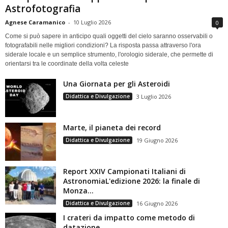
Astrofotografia
Agnese Caramanico
-
10 Luglio 2026
0
Come si può sapere in anticipo quali oggetti del cielo saranno osservabili o
fotografabili nelle migliori condizioni? La risposta passa attraverso l'ora
siderale locale e un semplice strumento, l'orologio siderale, che permette di
orientarsi tra le coordinate della volta celeste
Una Giornata per gli Asteroidi
Didattica e Divulgazione
3 Luglio 2026
Marte, il pianeta dei record
Didattica e Divulgazione
19 Giugno 2026
Report XXIV Campionati Italiani di
AstronomiaL'edizione 2026: la finale di
Monza...
Didattica e Divulgazione
16 Giugno 2026
I crateri da impatto come metodo di
datazione