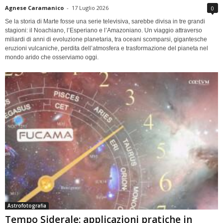
Agnese Caramanico
-
17 Luglio 2026
0
Se la storia di Marte fosse una serie televisiva, sarebbe divisa in tre grandi
stagioni: il Noachiano, l’Esperiano e l’Amazoniano. Un viaggio attraverso
miliardi di anni di evoluzione planetaria, tra oceani scomparsi, gigantesche
eruzioni vulcaniche, perdita dell’atmosfera e trasformazione del pianeta nel
mondo arido che osserviamo oggi.
Astrofotografia
Tempo Siderale: applicazioni pratiche in