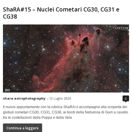
ShaRA#15 – Nuclei Cometari CG30, CG31 e
CG38
280
shara.astrophotography
-
12 Luglio 2026
0
Il nuovo appuntamento con la rubrica ShaRA ci accompagna alla scoperta dei
globuli cometari CG30, CG31, CG38, ai bordi della Nebulosa di Gum a cavallo
tra le costellazioni della Poppa e della Vela
Continua a leggere