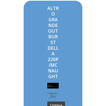
ALTR
O
GRA
NDE
OUT
BUR
ST
DELL
A
220P
/MC
NAU
GHT
7 Agosto
2026
Continua