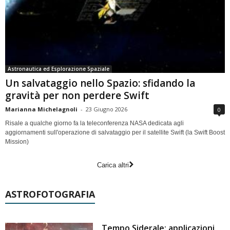
Astronautica ed Esplorazione Spaziale
Un salvataggio nello Spazio: sfidando la
gravità per non perdere Swift
Marianna Michelagnoli
-
23 Giugno 2026
0
Risale a qualche giorno fa la teleconferenza NASA dedicata agli
aggiornamenti sull'operazione di salvataggio per il satellite Swift (la Swift Boost
Mission)
Carica altri
ASTROFOTOGRAFIA
Tempo Siderale: applicazioni