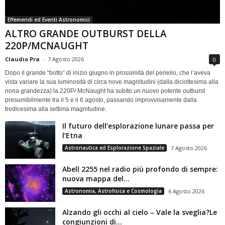
Effemeridi ed Eventi Astronomici
ALTRO GRANDE OUTBURST DELLA
220P/MCNAUGHT
Claudio Pra
-
7 Agosto 2026
0
Dopo il grande “botto” di inizio giugno in prossimità del perielio, che l’aveva
vista variare la sua luminosità di circa nove magnitudini (dalla diciottesima alla
nona grandezza) la 220P/ McNaught ha subìto un nuovo potente outburst
presumibilmente tra il 5 e il 6 agosto, passando improvvisamente dalla
tredicesima alla settima magnitudine.
Il futuro dell’esplorazione lunare passa per
l’Etna
Astronautica ed Esplorazione Spaziale
7 Agosto 2026
Abell 2255 nel radio più profondo di sempre:
nuova mappa del...
Astronomia, Astrofisica e Cosmologia
6 Agosto 2026
Alzando gli occhi al cielo – Vale la sveglia?Le
congiunzioni di...