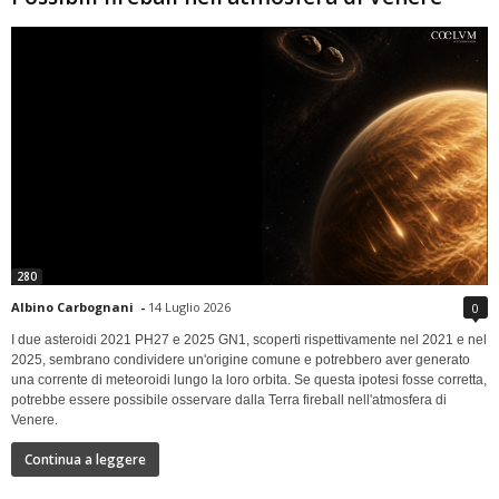
280
Albino Carbognani
-
14 Luglio 2026
0
I due asteroidi 2021 PH27 e 2025 GN1, scoperti rispettivamente nel 2021 e nel
2025, sembrano condividere un'origine comune e potrebbero aver generato
una corrente di meteoroidi lungo la loro orbita. Se questa ipotesi fosse corretta,
potrebbe essere possibile osservare dalla Terra fireball nell'atmosfera di
Venere.
Continua a leggere