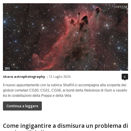
280
shara.astrophotography
-
12 Luglio 2026
0
Il nuovo appuntamento con la rubrica ShaRA ci accompagna alla scoperta dei
globuli cometari CG30, CG31, CG38, ai bordi della Nebulosa di Gum a cavallo
tra le costellazioni della Poppa e della Vela
Continua a leggere
Come ingigantire a dismisura un problema di