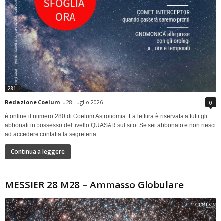
281
Redazione Coelum
-
28 Luglio 2026
0
è online il numero 280 di Coelum Astronomia. La lettura è riservata a tutti gli
abbonati in possesso del livello QUASAR sul sito. Se sei abbonato e non riesci
ad accedere contatta la segreteria.
Continua a leggere
MESSIER 28 M28 – Ammasso Globulare