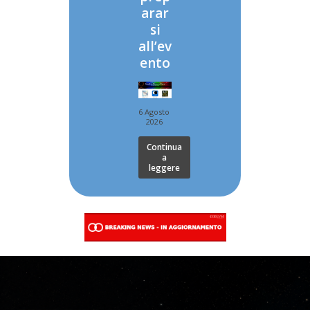
arar
si
all’ev
ento
6 Agosto
2026
Continua
a
leggere