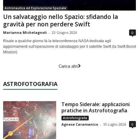
Astronautica ed Esplorazione Spaziale
Un salvataggio nello Spazio: sfidando la
gravità per non perdere Swift
Marianna Michelagnoli
-
23 Giugno 2026
0
Risale a qualche giorno fa la teleconferenza NASA dedicata agli
aggiornamenti sull'operazione di salvataggio per il satellite Swift (la Swift Boost
Mission)
Carica altri
ASTROFOTOGRAFIA
Tempo Siderale: applicazioni
pratiche in Astrofotografia
Astrofotografia
Agnese Caramanico
-
10 Luglio 2026
0