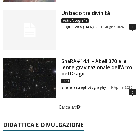
Un bacio tra divinità
Astrofotografia
Luigi Civita (UAN)
-
11 Giugno 2026
0
ShaRA#14.1 – Abell 370 e la
lente gravitazionale dell’Arco
del Drago
279
shara.astrophotography
-
9 Aprile 2026
0
Carica altri
DIDATTICA E DIVULGAZIONE