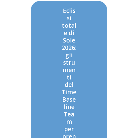
Eclis
si
total
e di
Sole
2026:
gli
stru
men
ti
del
Time
Base
line
Tea
m
per
prep