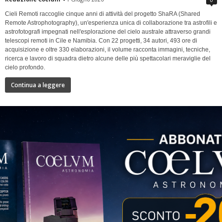
Cieli Remoti raccoglie cinque anni di attività del progetto ShaRA (Shared
Remote Astrophotography), un'esperienza unica di collaborazione tra astrofili e
astrofotografi impegnati nell'esplorazione del cielo australe attraverso grandi
telescopi remoti in Cile e Namibia. Con 22 progetti, 34 autori, 493 ore di
acquisizione e oltre 330 elaborazioni, il volume racconta immagini, tecniche,
ricerca e lavoro di squadra dietro alcune delle più spettacolari meraviglie del
cielo profondo.
Continua a leggere