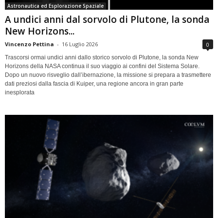
Astronautica ed Esplorazione Spaziale
A undici anni dal sorvolo di Plutone, la sonda
New Horizons...
Vincenzo Pettina
-
16 Luglio 2026
0
Trascorsi ormai undici anni dallo storico sorvolo di Plutone, la sonda New
Horizons della NASA continua il suo viaggio ai confini del Sistema Solare.
Dopo un nuovo risveglio dall’ibernazione, la missione si prepara a trasmettere
dati preziosi dalla fascia di Kuiper, una regione ancora in gran parte
inesplorata