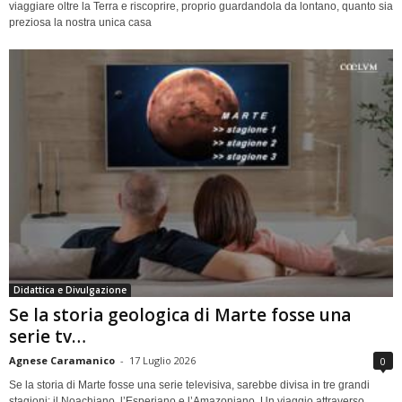
viaggiare oltre la Terra e riscoprire, proprio guardandola da lontano, quanto sia
preziosa la nostra unica casa
Didattica e Divulgazione
Se la storia geologica di Marte fosse una
serie tv…
Agnese Caramanico
-
17 Luglio 2026
0
Se la storia di Marte fosse una serie televisiva, sarebbe divisa in tre grandi
stagioni: il Noachiano, l’Esperiano e l’Amazoniano. Un viaggio attraverso