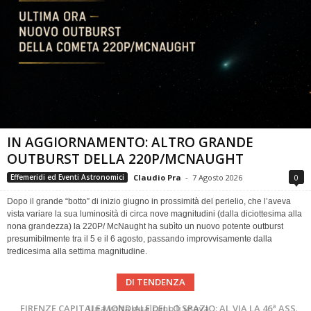
IN AGGIORNAMENTO: ALTRO GRANDE
OUTBURST DELLA 220P/MCNAUGHT
Claudio Pra
-
7 Agosto 2026
0
Effemeridi ed Eventi Astronomici
Dopo il grande “botto” di inizio giugno in prossimità del perielio, che l’aveva
vista variare la sua luminosità di circa nove magnitudini (dalla diciottesima alla
nona grandezza) la 220P/ McNaught ha subìto un nuovo potente outburst
presumibilmente tra il 5 e il 6 agosto, passando improvvisamente dalla
tredicesima alla settima magnitudine.
DI TENDENZA
Cielo del Mese di Agosto 2026
FIRENZE CAPITALE MONDIALE DELLO SPAZIO: AL VIA LA 46ª ASSEMBLEA SCIENTIFICA DEL COSPAR