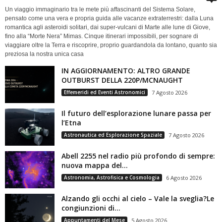
Un viaggio immaginario tra le mete più affascinanti del Sistema Solare,
pensato come una vera e propria guida alle vacanze extraterrestri: dalla Luna
romantica agli asteroidi solitari, dai super-vulcani di Marte alle lune di Giove,
fino alla “Morte Nera” Mimas. Cinque itinerari impossibili, per sognare di
viaggiare oltre la Terra e riscoprire, proprio guardandola da lontano, quanto sia
preziosa la nostra unica casa
IN AGGIORNAMENTO: ALTRO GRANDE
OUTBURST DELLA 220P/MCNAUGHT
Effemeridi ed Eventi Astronomici
7 Agosto 2026
Il futuro dell’esplorazione lunare passa per
l’Etna
Astronautica ed Esplorazione Spaziale
7 Agosto 2026
Abell 2255 nel radio più profondo di sempre:
nuova mappa del...
Astronomia, Astrofisica e Cosmologia
6 Agosto 2026
Alzando gli occhi al cielo – Vale la sveglia?Le
congiunzioni di...
Appuntamenti del Mese
5 Agosto 2026