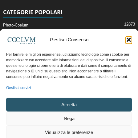
CATEGORIE POPOLARI
12873
Photo-Coelum
2914
Mostre e Incontri
Gestisci Consenso
2412
News di Astronomia
1315
Cielo del Mese
Per fornire le migliori esperienze, utilizziamo tecnologie come i cookie per
memorizzare e/o accedere alle informazioni del dispositivo. Il consenso a
365
Astronomia, Astrofisica e Cosmologia
queste tecnologie ci permetterà di elaborare dati come il comportamento di
268
Articoli e Risorse On-Line
navigazione o ID unici su questo sito. Non acconsentire o ritirare il
consenso può influire negativamente su alcune caratteristiche e funzioni.
193
Il Blog della Redazione
Gestisci servizi
Pubblicità:
ads@coelum.com
Accetta
Copyright © 1997 - 2024 vietata la riproduzione.
CF/P.IVA/VAT.C IT.01988340434
Nega
Privacy Policy
Termini e Condizioni di Vendita
Diritto di recesso
Visualizza le preferenze
Regolamento uso sezione PhotoCoelum