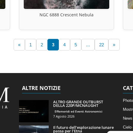
NGC 6888 Crescent Nebula
«
1
2
3
4
5
…
22
»
ALTRE NOTIZIE
CAT
Photo
ALTRO GRANDE OUTBURST
DELLA 220P/MCNAUGHT
Mostr
Effemeridi ed Eventi Astronomici
7 Agosto 2026
News 
Il futuro dell’esplorazione lunare
Cielo
passa per l’Etna