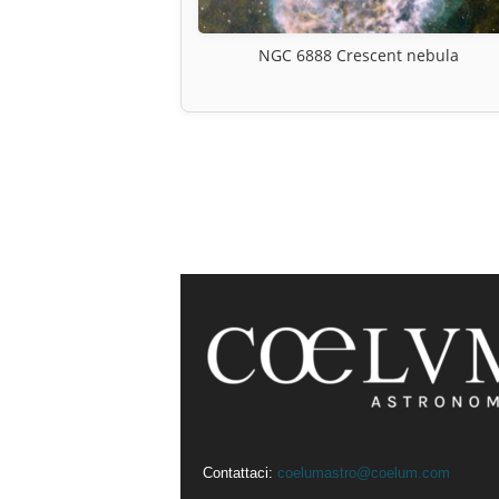
NGC 6888 Crescent nebula
Contattaci:
coelumastro@coelum.com