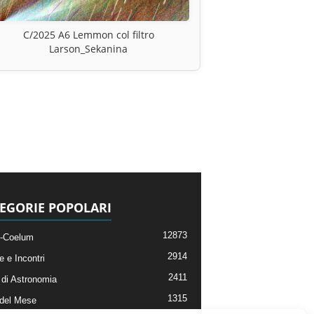
C/2025 A6 Lemmon col filtro
Larson_Sekanina
EGORIE POPOLARI
12873
-Coelum
2914
e e Incontri
2411
di Astronomia
1315
 del Mese