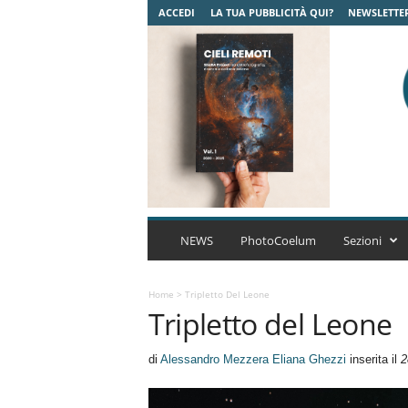
ACCEDI
LA TUA PUBBLICITÀ QUI?
NEWSLETTE
C
o
NEWS
PhotoCoelum
Sezioni
e
l
u
Home
>
Tripletto Del Leone
Tripletto del Leone
m
A
s
di
Alessandro Mezzera Eliana Ghezzi
inserita il
2
t
r
o