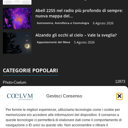
Abell 2255 nel radio più profondo di sempre:
nuova mappa del...
Astronomia, Astrofisica e Cosmologia
6 Agosto 2026
Alzando gli occhi al cielo – Vale la sveglia?
Appuntamenti del Mese
5 Agosto 2026
CATEGORIE POPOLARI
12873
Photo-Coelum
2914
Mostre e Incontri
Gestisci Consenso
2409
News di Astronomia
1315
Cielo del Mese
Per fornire le migliori esperienze, utilizziamo tecnologie come i cookie per
memorizzare e/o accedere alle informazioni del dispositivo. Il consenso a
365
Astronomia, Astrofisica e Cosmologia
queste tecnologie ci permetterà di elaborare dati come il comportamento di
268
Articoli e Risorse On-Line
navigazione o ID unici su questo sito. Non acconsentire o ritirare il