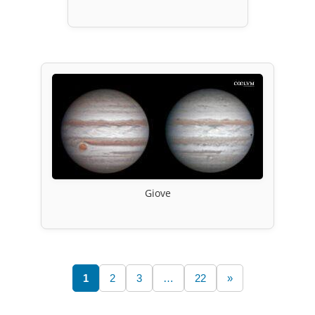
Giove
1
2
3
…
22
»