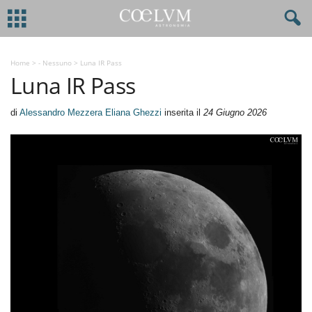
Home
>
- Nessuno
>
Luna IR Pass
Luna IR Pass
di
Alessandro Mezzera Eliana Ghezzi
inserita il
24 Giugno 2026