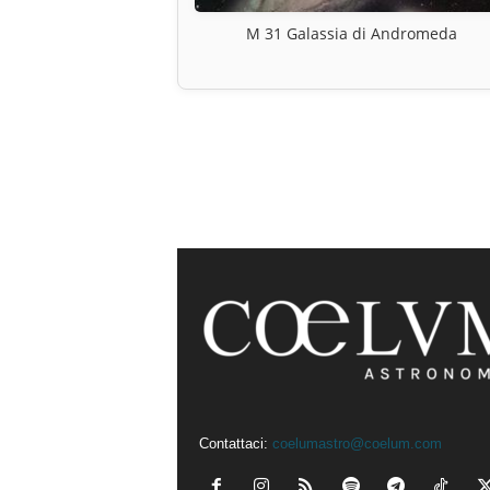
M 31 Galassia di Andromeda
Contattaci:
coelumastro@coelum.com