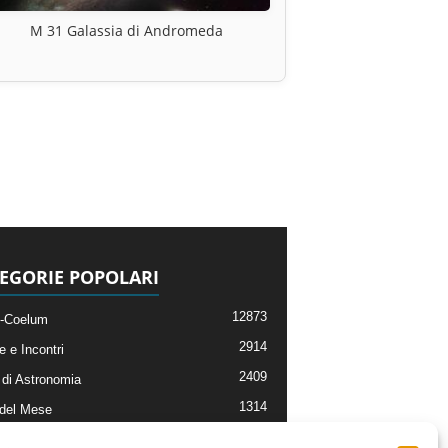
M 31 Galassia di Andromeda
EGORIE POPOLARI
12873
-Coelum
2914
e e Incontri
2409
di Astronomia
1314
 del Mese
365
nomia, Astrofisica e Cosmologia