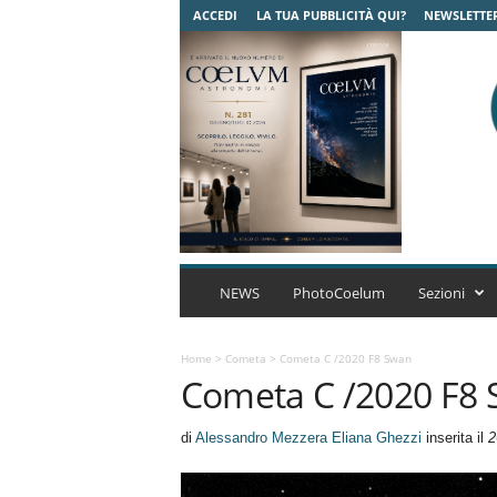
ACCEDI
LA TUA PUBBLICITÀ QUI?
NEWSLETTE
C
o
NEWS
PhotoCoelum
Sezioni
e
l
u
Home
>
Cometa
>
Cometa C /2020 F8 Swan
Cometa C /2020 F8
m
A
s
di
Alessandro Mezzera Eliana Ghezzi
inserita il
2
t
r
o