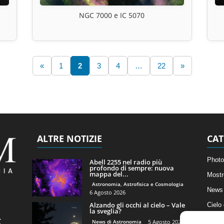
NGC 7000 e IC 5070
«
1
2
3
4
…
22
»
ALTRE NOTIZIE
CAT
Photo
Abell 2255 nel radio più
profondo di sempre: nuova
mappa del...
Mostr
Astronomia, Astrofisica e Cosmologia
News 
6 Agosto 2026
Alzando gli occhi al cielo – Vale
Cielo
la sveglia?
Astro
News di Astronomia
5 Agosto 2026