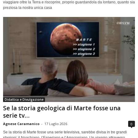
viaggiare oltre la Terra e riscoprire, proprio guardandola da lontano, quanto sia
preziosa la nostra unica casa
Didattica e Divulgazione
Se la storia geologica di Marte fosse una
serie tv…
Agnese Caramanico
-
17 Luglio 2026
0
Se la storia di Marte fosse una serie televisiva, sarebbe divisa in tre grandi
stagioni: il Noachiano, l’Esperiano e l’Amazoniano. Un viaggio attraverso