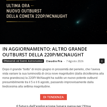
IN AGGIORNAMENTO: ALTRO GRANDE
OUTBURST DELLA 220P/MCNAUGHT
Claudio Pra
-
7 Agosto 2026
0
Effemeridi ed Eventi Astronomici
Dopo il grande “botto” di inizio giugno in prossimità del perielio, che l’aveva
vista variare la sua luminosità di circa nove magnitudini (dalla diciottesima alla
nona grandezza) la 220P/ McNaught ha subìto un nuovo potente outburst
presumibilmente tra il 5 e il 6 agosto, passando improvvisamente dalla
tredicesima alla settima magnitudine.
DI TENDENZA
Eclissi totale di Sole 2026: gli strumenti del Time Baseline Team per prepararsi all’evento