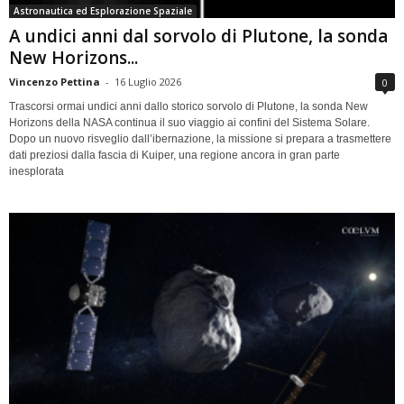
Astronautica ed Esplorazione Spaziale
A undici anni dal sorvolo di Plutone, la sonda
New Horizons...
Vincenzo Pettina
-
16 Luglio 2026
0
Trascorsi ormai undici anni dallo storico sorvolo di Plutone, la sonda New
Horizons della NASA continua il suo viaggio ai confini del Sistema Solare.
Dopo un nuovo risveglio dall’ibernazione, la missione si prepara a trasmettere
dati preziosi dalla fascia di Kuiper, una regione ancora in gran parte
inesplorata