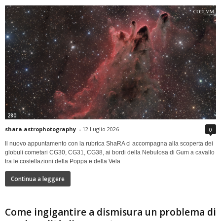
280
shara.astrophotography
-
12 Luglio 2026
0
Il nuovo appuntamento con la rubrica ShaRA ci accompagna alla scoperta dei
globuli cometari CG30, CG31, CG38, ai bordi della Nebulosa di Gum a cavallo
tra le costellazioni della Poppa e della Vela
Continua a leggere
Come ingigantire a dismisura un problema di