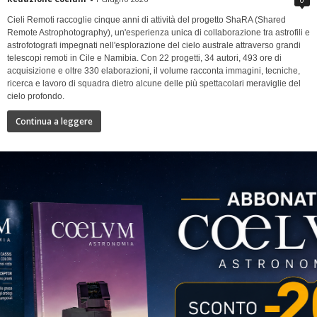
Cieli Remoti raccoglie cinque anni di attività del progetto ShaRA (Shared
Remote Astrophotography), un'esperienza unica di collaborazione tra astrofili e
astrofotografi impegnati nell'esplorazione del cielo australe attraverso grandi
telescopi remoti in Cile e Namibia. Con 22 progetti, 34 autori, 493 ore di
acquisizione e oltre 330 elaborazioni, il volume racconta immagini, tecniche,
ricerca e lavoro di squadra dietro alcune delle più spettacolari meraviglie del
cielo profondo.
Continua a leggere