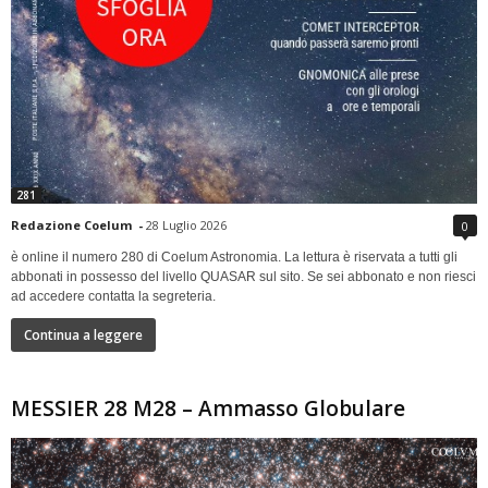
281
Redazione Coelum
-
28 Luglio 2026
0
è online il numero 280 di Coelum Astronomia. La lettura è riservata a tutti gli
abbonati in possesso del livello QUASAR sul sito. Se sei abbonato e non riesci
ad accedere contatta la segreteria.
Continua a leggere
MESSIER 28 M28 – Ammasso Globulare