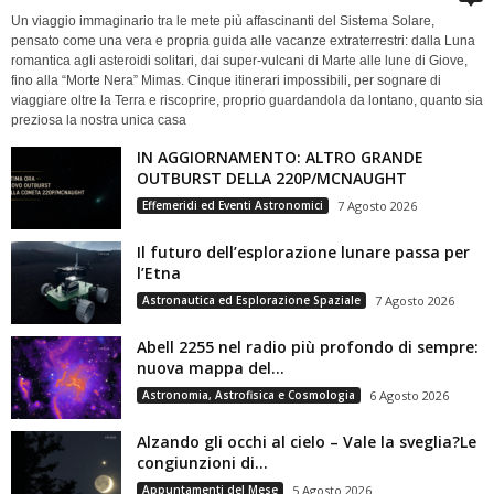
Un viaggio immaginario tra le mete più affascinanti del Sistema Solare,
pensato come una vera e propria guida alle vacanze extraterrestri: dalla Luna
romantica agli asteroidi solitari, dai super-vulcani di Marte alle lune di Giove,
fino alla “Morte Nera” Mimas. Cinque itinerari impossibili, per sognare di
viaggiare oltre la Terra e riscoprire, proprio guardandola da lontano, quanto sia
preziosa la nostra unica casa
IN AGGIORNAMENTO: ALTRO GRANDE
OUTBURST DELLA 220P/MCNAUGHT
Effemeridi ed Eventi Astronomici
7 Agosto 2026
Il futuro dell’esplorazione lunare passa per
l’Etna
Astronautica ed Esplorazione Spaziale
7 Agosto 2026
Abell 2255 nel radio più profondo di sempre:
nuova mappa del...
Astronomia, Astrofisica e Cosmologia
6 Agosto 2026
Alzando gli occhi al cielo – Vale la sveglia?Le
congiunzioni di...
Appuntamenti del Mese
5 Agosto 2026