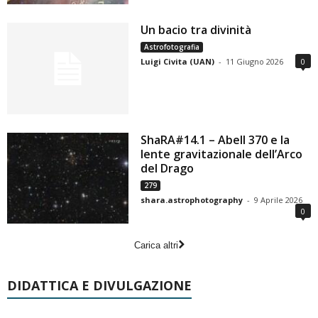
Un bacio tra divinità
Astrofotografia
Luigi Civita (UAN)
-
11 Giugno 2026
0
ShaRA#14.1 – Abell 370 e la
lente gravitazionale dell’Arco
del Drago
279
shara.astrophotography
-
9 Aprile 2026
0
Carica altri
DIDATTICA E DIVULGAZIONE