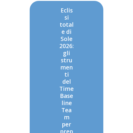
Eclis
si
total
e di
Sole
2026:
gli
stru
men
ti
del
Time
Base
line
Tea
m
per
prep