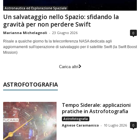
Astronautica ed Esplorazione Spaziale
Un salvataggio nello Spazio: sfidando la
gravità per non perdere Swift
Marianna Michelagnoli
-
23 Giugno 2026
0
Risale a qualche giorno fa la teleconferenza NASA dedicata agli
aggiornamenti sull'operazione di salvataggio per il satellite Swift (la Swift Boost
Mission)
Carica altri
ASTROFOTOGRAFIA
Tempo Siderale: applicazioni
pratiche in Astrofotografia
Astrofotografia
Agnese Caramanico
-
10 Luglio 2026
0