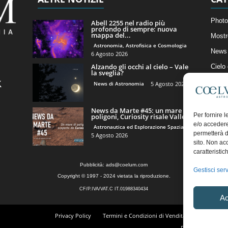
Photo
Abell 2255 nel radio più
profondo di sempre: nuova
mappa del...
Mostr
Astronomia, Astrofisica e Cosmologia
News 
6 Agosto 2026
Alzando gli occhi al cielo – Vale
Cielo
la sveglia?
Astro
News di Astronomia
5 Agosto 2026
Artico
News da Marte #45: un mare di
Il Bl
Per fornire 
poligoni, Curiosity risale Valle...
e/o accedere
Astronautica ed Esplorazione Spaziale
permetterà d
5 Agosto 2026
sito. Non ac
caratteristic
Pubblicità:
ads@coelum.com
Gestisci serv
Copyright © 1997 - 2024 vietata la riproduzione.
CF/P.IVA/VAT.C IT.01988340434
Ac
Privacy Policy
Termini e Condizioni di Vendita
Diritto di r
Regolamento Comm