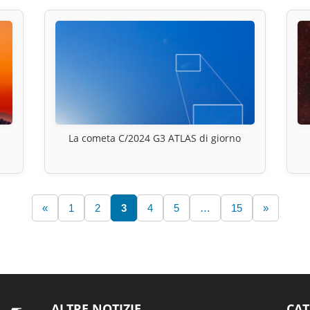
La cometa C/2024 G3 ATLAS di giorno
«
1
2
3
4
5
…
15
»
ALTRE NOTIZIE
CAT