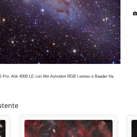
ro. Atik 4000 LE con filtri Astrodon RGB I-series e Baader Ha
utente