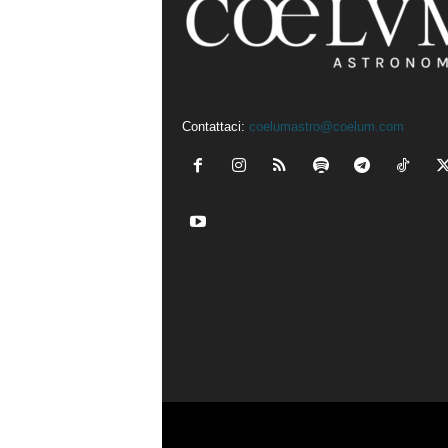
Contattaci:
coelumastro@coelum.com