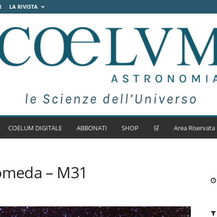
R
LA RIVISTA
COELUM DIGITALE
ABBONATI
SHOP
🛒
Area Riservata
romeda – M31