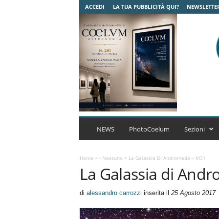
ACCEDI
LA TUA PUBBLICITÀ QUI?
NEWSLETTE
C
o
NEWS
PhotoCoelum
Sezioni
e
l
u
Home
>
- Nessuno
>
La Galassia Di Andromeda – M31
La Galassia di And
m
A
s
di
alessandro carrozzi
inserita il
25 Agosto 2017
t
r
o