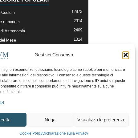
12873
-Coelum
2914
e e Incontri
2409
di Astronomia
1314
 del Mese
365
nomia, Astrofisica e Cosmologia
Gestisci Consenso
268
li e Risorse On-Line
192
og della Redazione
le migliori esperienze, utilizziamo tecnologie come i cookie per memorizzare
 alle informazioni del dispositivo. Il consenso a queste tecnologie ci
i elaborare dati come il comportamento di navigazione o ID unici su questo
consentire o ritirare il consenso può influire negativamente su alcune
he e funzioni.
izi
cetta
Nega
Visualizza le preferenze
ecesso
Regolamento uso sezione PhotoCoelum
Cookie Policy
Dichiarazione sulla Privacy
unity e Aree di Discussione
Cookie Policy (UE)