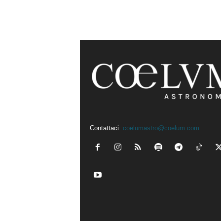
Contattaci:
coelumastro@coelum.com