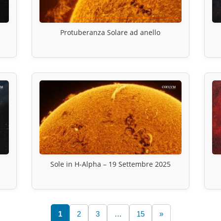
Protuberanza Solare ad anello
Sole in H-Alpha – 19 Settembre 2025
1
2
3
…
15
»