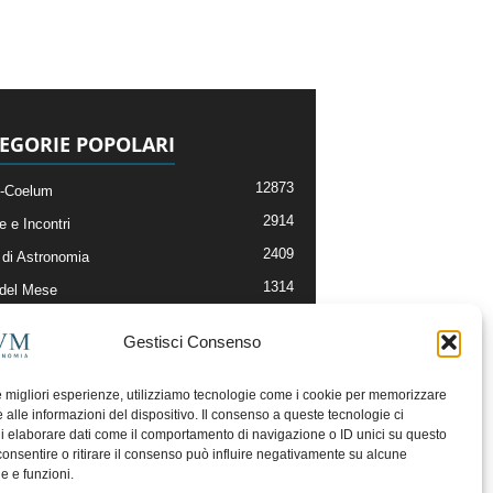
EGORIE POPOLARI
12873
-Coelum
2914
e e Incontri
2409
di Astronomia
1314
 del Mese
365
nomia, Astrofisica e Cosmologia
Gestisci Consenso
268
li e Risorse On-Line
192
og della Redazione
le migliori esperienze, utilizziamo tecnologie come i cookie per memorizzare
 alle informazioni del dispositivo. Il consenso a queste tecnologie ci
i elaborare dati come il comportamento di navigazione o ID unici su questo
consentire o ritirare il consenso può influire negativamente su alcune
he e funzioni.