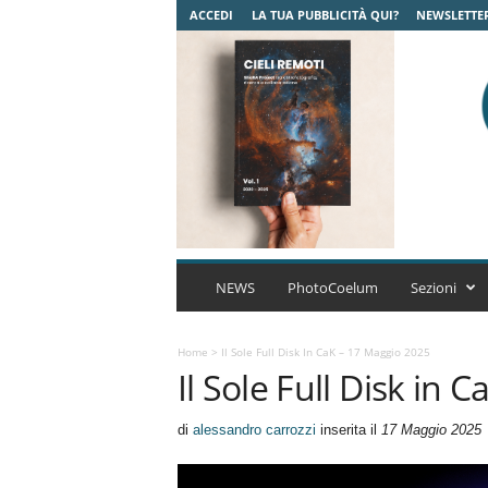
ACCEDI
LA TUA PUBBLICITÀ QUI?
NEWSLETTE
C
o
NEWS
PhotoCoelum
Sezioni
e
l
u
Home
>
Il Sole Full Disk In CaK – 17 Maggio 2025
Il Sole Full Disk in
m
A
s
di
alessandro carrozzi
inserita il
17 Maggio 2025
t
r
o