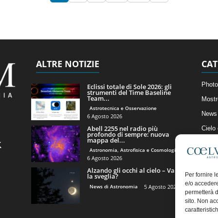
ALTRE NOTIZIE
CAT
Photo
Eclissi totale di Sole 2026: gli
strumenti del Time Baseline
Team...
Mostr
Astrotecnica e Osservazione
News 
6 Agosto 2026
Abell 2255 nel radio più
Cielo
profondo di sempre: nuova
mappa del...
Astro
Astronomia, Astrofisica e Cosmologia
Artico
6 Agosto 2026
Alzando gli occhi al cielo – Vale
Il Bl
Per fornire 
la sveglia?
e/o accedere
News di Astronomia
5 Agosto 2026
permetterà d
sito. Non ac
caratteristic