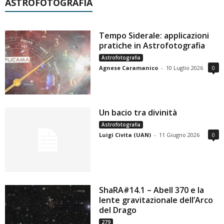
ASTROFOTOGRAFIA
Tempo Siderale: applicazioni
pratiche in Astrofotografia
Astrofotografia
Agnese Caramanico
-
10 Luglio 2026
0
Un bacio tra divinità
Astrofotografia
Luigi Civita (UAN)
-
11 Giugno 2026
0
ShaRA#14.1 – Abell 370 e la
lente gravitazionale dell’Arco
del Drago
279