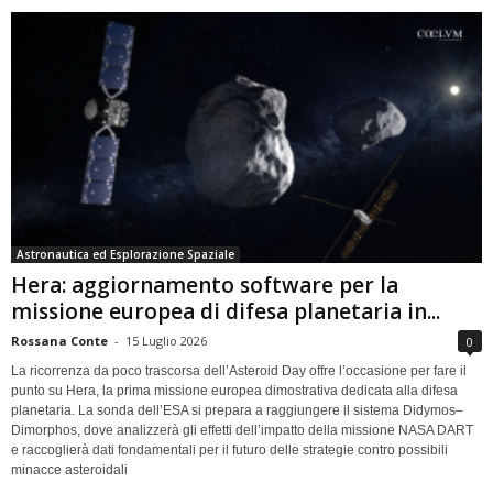
Astronautica ed Esplorazione Spaziale
Hera: aggiornamento software per la
missione europea di difesa planetaria in...
Rossana Conte
-
15 Luglio 2026
0
La ricorrenza da poco trascorsa dell’Asteroid Day offre l’occasione per fare il
punto su Hera, la prima missione europea dimostrativa dedicata alla difesa
planetaria. La sonda dell’ESA si prepara a raggiungere il sistema Didymos–
Dimorphos, dove analizzerà gli effetti dell’impatto della missione NASA DART
e raccoglierà dati fondamentali per il futuro delle strategie contro possibili
minacce asteroidali