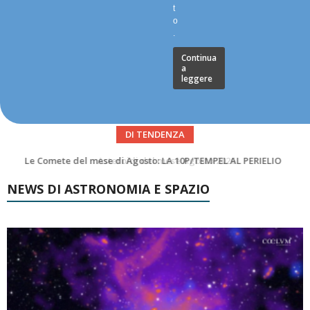
t
o
.
Continua
a
leggere
DI TENDENZA
Asteroidi del mese Agosto 2026
NEWS DI ASTRONOMIA E SPAZIO