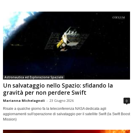
Astronautica ed Esplorazione Spaziale
Un salvataggio nello Spazio: sfidando la
gravità per non perdere Swift
Marianna Michelagnoli
-
23 Giugno 2026
0
Risale a qualche giorno fa la teleconferenza NASA dedicata agli
aggiornamenti sull'operazione di salvataggio per il satellite Swift (la Swift Boost
Mission)