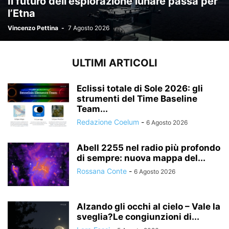
Il futuro dell’esplorazione lunare passa per
l’Etna
Vincenzo Pettina
-
7 Agosto 2026
ULTIMI ARTICOLI
Eclissi totale di Sole 2026: gli
strumenti del Time Baseline
Team...
Redazione Coelum
-
6 Agosto 2026
Abell 2255 nel radio più profondo
di sempre: nuova mappa del...
Rossana Conte
-
6 Agosto 2026
Alzando gli occhi al cielo – Vale la
sveglia?Le congiunzioni di...